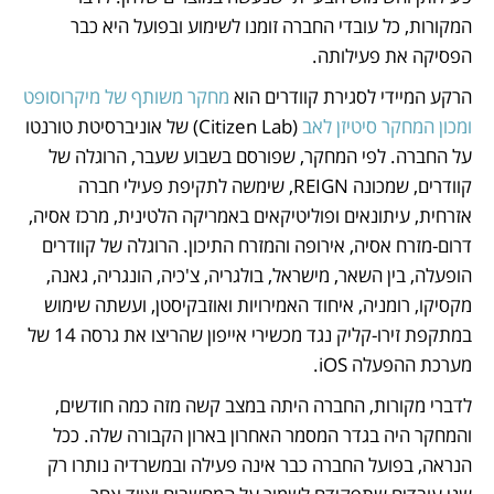
המקורות, כל עובדי החברה זומנו לשימוע ובפועל היא כבר 
הפסיקה את פעילותה.  
הרקע המיידי לסגירת קוודרים הוא 
מחקר משותף של מיקרוסופט 
ומכון המחקר סיטיזן לאב
 (Citizen Lab) של אוניברסיטת טורנטו 
על החברה. לפי המחקר, שפורסם בשבוע שעבר, הרוגלה של 
קוודרים, שמכונה REIGN, שימשה לתקיפת פעילי חברה 
אזרחית, עיתונאים ופוליטיקאים באמריקה הלטינית, מרכז אסיה, 
דרום-מזרח אסיה, אירופה והמזרח התיכון. הרוגלה של קוודרים 
הופעלה, בין השאר, מישראל, בולגריה, צ'כיה, הונגריה, גאנה, 
מקסיקו, רומניה, איחוד האמירויות ואוזבקיסטן, ועשתה שימוש 
במתקפת זירו-קליק נגד מכשירי אייפון שהריצו את גרסה 14 של 
מערכת ההפעלה iOS. 
לדברי מקורות, החברה היתה במצב קשה מזה כמה חודשים, 
והמחקר היה בגדר המסמר האחרון בארון הקבורה שלה. ככל 
הנראה, בפועל החברה כבר אינה פעילה ובמשרדיה נותרו רק 