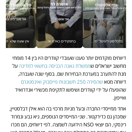
כלכליסט דיגיטל "חינוך הוא המשימה של החיים שלי"_v
בתפקידים כאלה אי אפשר לחכות: אושרת לוי מניעה השקעות ענק מהטלפון_v
אין שעה שלא התעסקתי במשבר - טל אלכסנדרוביץ’ שגב מנהלת משברים
דיווחים מוקדמים יותר טענו שעובדי קוודרים היו בין 14 מומחי 
מחשוב ישראלים ש
ממשלת גאנה הכניסה בחשאי למדינה
 על 
מנת להתערב במערכת הבחירות שם. בסוף שנה שעברה, 
דיווחה מטא 
שהסירה 250 חשבונות פייסבוק ואינסטגרם
שהופעלו על ידי קוודרים ושימשו לתקיפת מכשירי אנדרואיד 
ואייפון. 
אחד ממייסדי החברה ובעל מניות מרכזי בה הוא אילן דבלסטיין, 
שמכהן גם כדירקטור. שני המייסדים הנוספים, גיא גבע ונמרוד 
רינסקי, הם יוצאי NSO הידועה לשמצה. לפי דיווחים, הם מכרו 