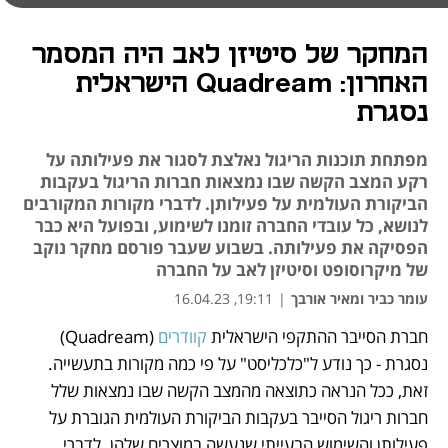
המחקר של סיטיזן לאב היה המסמר
האחרון: Quadream הישראלית
נסגרת
מפתחת תוכנות הריגול נאלצת לסגור את פעילותה על
רקע המצב הקשה שבו נמצאות חברות הריגול בעקבות
הביקורת העולמית על פעילותן. לדברי מקורות המקורבים
לנושא, כל עובדי החברה זומנו לשימוע, ובפועל היא כבר
הפסיקה את פעילותה. בשבוע שעבר פורסם מחקר נוקב
של מיקרוסופט וסיטיזן לאב על החברה
עומר כביר ומאיר אורבך
|
19:11, 16.04.23
חברת הסייבר ההתקפי הישראלית 
קוודרים 
(Quadream) 
נפתח בכרטיסייה חדשה
נפתח בכרטיסייה חדשה
נפתח בכרטיסייה חדשה
נפתח בכרטיסייה חדשה
נפתח בכרטיסייה חדשה
נסגרת - כך נודע ל"כלכליסט" על פי כמה מקורות בתעשייה. 
זאת, ככל הנראה כתוצאה מהמצב הקשה שבו נמצאות שלל 
חברות ריגול הסייבר בעקבות הביקורת העולמית הגוברת על 
פעילותן והשימוש הבעייתי שנעשה במוצרים שלהן. לדברי 