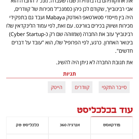
את אחזקותיהם בה בתחילת שנה שעברה. מנכ"ל החברה הוא 
אבי רבינוביץ', שקודם לכן כיהן כסמנכ"ל מכירות של קוודרים, 
היה בין מייסדי סטארטאפ האדטק Mabaya ועבד גם בתפקידי 
מכירות ושיווק בכירים בוורינט. עם זאת, לפי עמוד הלינקדאין שלו 
רבינוביץ' עזב את החברה (שמזוהה שם רק כ-Cyber Startup) 
בינואר האחרון. כרגע, לפי הפרופיל שלו, הוא "עובד על דברים 
חדשים". 
את תגובת החברה לא ניתן היה להשיג.
תגיות
סייבר התקפי
קוודרים
הייטק
עוד בכלכליסט
פודקאסט
אנרגיה 360
כלכליסט טק