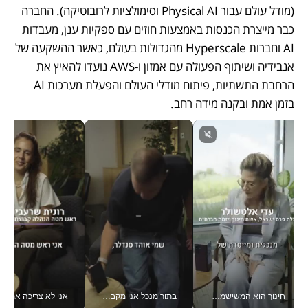
(מודל עולם עבור Physical AI וסימולציות לרובוטיקה). החברה 
כבר מייצרת הכנסות באמצעות חוזים עם ספקיות ענן, מעבדות 
AI וחברות Hyperscale מהגדולות בעולם, כאשר ההשקעה של 
אנבידיה ושיתוף הפעולה עם אמזון ו-AWS נועדו להאיץ את 
הרחבת התשתיות, פיתוח מודלי העולם והפעלת מערכות AI 
בזמן אמת ובקנה מידה רחב.
חינוך הוא המשישמה של החיים שלי - V
בתור מנכל אני מקבל מאות החלטות ביום, וה- Galaxy Z Fold8 Ultra עוזר לי לחתוך אותן מהר יותר_v
אני לא צריכה את המשרד: