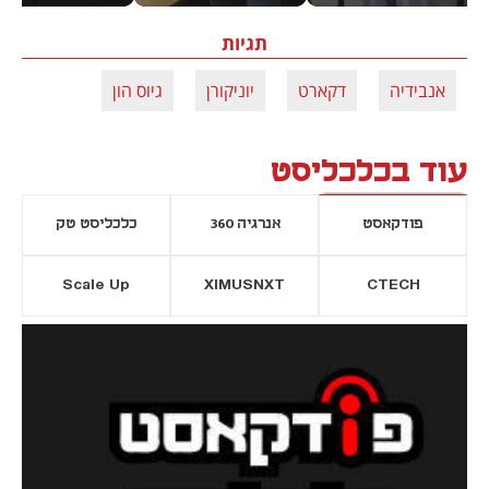
תגיות
אנבידיה
דקארט
יוניקורן
גיוס הון
עוד בכלכליסט
פודקאסט
אנרגיה 360
כלכליסט טק
Scale Up
XIMUSNXT
CTECH
יסייה חדשה
נפתח בכרטיסייה חדשה