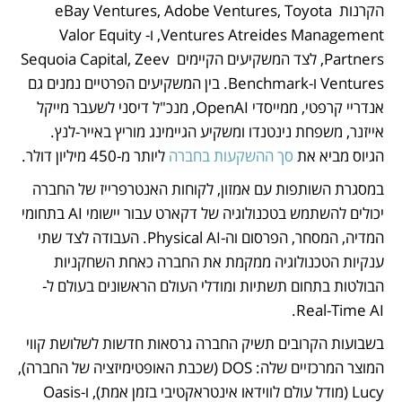
הקרנות eBay Ventures, Adobe Ventures, Toyota 
Ventures Atreides Management, ו-Valor Equity 
Partners, לצד המשקיעים הקיימים Sequoia Capital, Zeev 
Ventures ו-Benchmark. בין המשקיעים הפרטיים נמנים גם 
אנדריי קרפטי, ממייסדי OpenAI, מנכ"ל דיסני לשעבר מייקל 
אייזנר, משפחת נינטנדו ומשקיע הגיימינג מוריץ באייר-לנץ. 
הגיוס מביא את 
סך ההשקעות בחברה
 ליותר מ-450 מיליון דולר.
במסגרת השותפות עם אמזון, לקוחות האנטרפרייז של החברה 
יכולים להשתמש בטכנולוגיה של דקארט עבור יישומי AI בתחומי 
המדיה, המסחר, הפרסום וה-Physical AI. העבודה לצד שתי 
ענקיות הטכנולוגיה ממקמת את החברה כאחת השחקניות 
הבולטות בתחום תשתיות ומודלי העולם הראשונים בעולם ל-
Real-Time AI.
בשבועות הקרובים תשיק החברה גרסאות חדשות לשלושת קווי 
המוצר המרכזיים שלה: DOS (שכבת האופטימיזציה של החברה), 
Lucy (מודל עולם לווידאו אינטראקטיבי בזמן אמת), ו-Oasis 