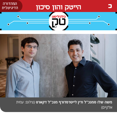
המהדורה
הייטק והון סיכון
הדיגיטלית
משה שלו סמנכ"ל ודין לייטרסדורף מנכ"ל דקארט
(צילום: עמית
אלקיים)