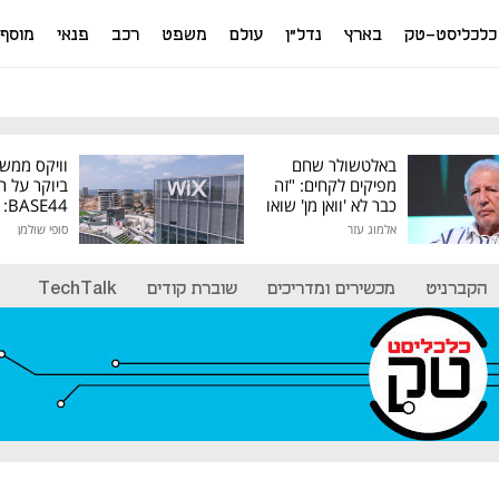
כלכליסט-טק
בארץ
נדל"ן
עולם
משפט
רכב
פנאי
מוסף
באלטשולר שחם
וויקס ממש
מפיקים לקחים: "זה
ביוקר על ר
כבר לא 'וואן מן' שואו
44
של גילעד"
אלמוג עזר
סופי שולמן
מיליון דולר
הקברניט
מכשירים ומדריכים
שוברת קודים
TechTalk