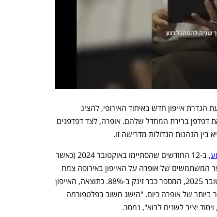
 אחת מדרישות החוק מחייבת את אפל, בעת הגדרת אייפון חדש באיחוד האירופי, להציג 
למשתמשים מסך שבו הם יכולים לבחור את דפדפן ברירת המחדל שלהם. אופרה, לצד דפדפנים 
ע,
 ב-12 החודשים שהסתיימו באוקטובר 2024 (כאשר 
החוק היה בתוקף רק בשמונה מהם), מספר המשתמשים של אופרה על האייפון באירופה צמח 
ב-57%. ב-12 החודשים שהסתיימו באוקטובר 2025, המספר כבר זינק ב-88%. כתוצאה, האייפון 
הוא הפלטפורמה עם קצב הצמיחה המהיר ביותר של אופרה כיום. "הישג חשוב בפלטפורמה 
יסוד יציב לשנים לבוא", נמסר.