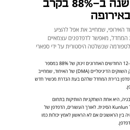
אופרה זינק תוך שנה ב-88% בקרב
באירופה
ד האירופי, שמחייב את אפל להציע
 המחדל, מאפשר לדפדפנים עצמאיים
טפורמה שנשלטה היסטורית על ידי ספארי
הדפדפן העצמאי אופרה (Opera) רשם ב-12 החודשים האחרונים זינוק של 88% במספר 
המשתמשים באירופה באייפון, הודות לחוק השווקים הדיגיטליים (DMA) של האיחוד, שמחייב 
את אפל לאפשר למשתמשים לבחור את דפדפן ברירת המחדל שלהם בעת הגדרת מכשיר חדש 
.
 אופרה, שנוסדה לפני שלושים שנה בנורבגיה, היא אחת השחקניות הוותיקות בתחום 
הדפדפנים. מאז 2020 היא בבעלות Kunlun Tech הסינית. לאורך העשורים, הדפדפן של 
החברה נחשב לאחד החדשניים בשוק, והיה בין הראשונים אם לא הראשון לאמץ יכולות כמו 