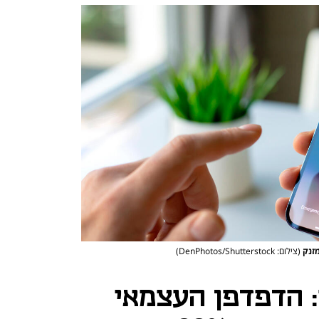
מזנק
(צילום: DenPhotos/Shutterstock)
: הדפדפן העצמאי