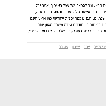
 "לפני 15 שנה, אופרה השיקה את החלופה הראשונה לספארי של אפל באייפון", אמר יורגן 
ארנסן, סגן נשיא בכיר למובייל באופרה. "אחרי יותר מעשור של צמיחה חד-ספרתית נמוכה, 
ראינו הזדמנות לבצע מהפך בדפדפן לפני שנתיים, והבאנו כמה יכולות ייחודיות כמו VPN חינם 
למשתמשים אייפון. מאז, השילוב של המיקוד בפיתוחים ייחודדים ושדה משחק מאוזן יותר 
 הגבוה ביותר בפורטפוליו שלנו שראינו מזה שנים".
גיטליים
אפל
אייפון
אופרה