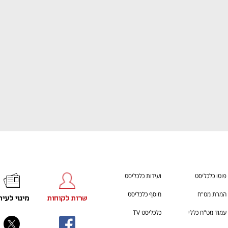
ענף במתח גבוה
מדברים כלכלה, עסקים ומה שב
פוטו כלכליסט
ועידות כלכליסט
המרת מט"ח
מוסף כלכליסט
שרות לקוחות
מינוי לעית
עמוד מט"ח כללי
כלכליסט TV