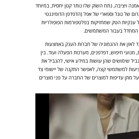
 ואולם, אף שנהנה מקהילת משתמשים נאמנה ויציבה, נתח השוק שלו נותר קטן יחסית, במיוחד 
השוואה לדפדפנים של ענקיות הטק כמו כרום של גוגל וספארי של אפל (הדפדפן הדומיננטי 
באייפון). זאת, במידה רבה, לאור יכולתן של ענקיות הטק שמחזיקות בפלטפורמות הפופולריות 
ת המחדל בעבור המשתמשים.
 ה-DMA, שנכנס לתוקף במרץ 2024, נועד לאזן את ההגמוניה של חברות הענק באמצעות 
רגולציה חדשה ורחבה לחנויות אפליקציות, מנועי חיפוש, דפדפנים, מערכות הפעלה ועוד. בין 
השאר, החוק מחייב חברות טכנולוגיה להגביל שימושים שהן עושות במידע אישי, להגביל את 
הבלעדיות על מוצרים או שירותים שהן מציעות למשתמשי קצה, לאפשר התקנה של יישומי צד 
ג' במערכות ההפעלה של החברה, ואוסר על מתן עדיפות למוצרים של החברה על פני מוצרים 