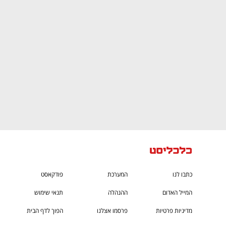
CTech – the
הבית של ההייטק הישראלי
כתבו לנו
המערכת
פודקאסט
המייל האדום
ההנהלה
תנאי שימוש
מדיניות פרטיות
פרסמו אצלנו
הפוך לדף הבית