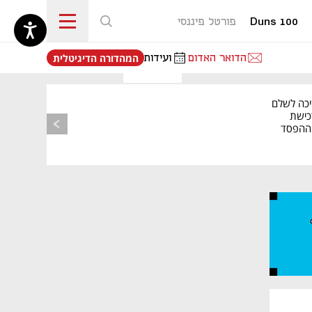
Duns 100
פורטל פיננסי
נפתח בכרטיסייה חדשה
הדואר האדום
ועידות
המהדורה הדיגיטלית
יכה לשלם
כישת
BASE: ההפסד
הרבעוני זינק ל-76