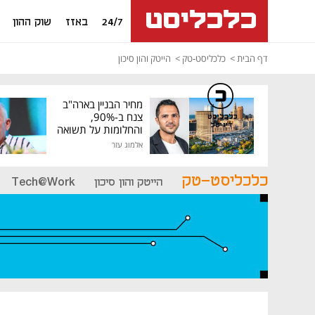
24/7
באזז
שוק ההון
דף הבית
כלכליסט-טק
הייטק והון סיכון
מחיר הבניין בארה"ב
צנח ב-90%,
כלכליסט
דיגיטל
והחלומות על תשואה
גבוהה התנפצו
אלמוג עזר
כלכליסט-טק
הייטק והון סיכון
Tech@Work