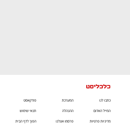
CTech – the
הבית של ההייטק הישראלי
כתבו לנו
המערכת
פודקאסט
המייל האדום
ההנהלה
תנאי שימוש
מדיניות פרטיות
פרסמו אצלנו
הפוך לדף הבית