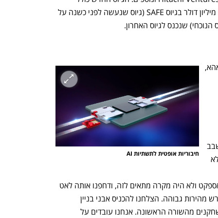
השקעה חדשה של 41 מיליון דולר וכן כ-9 מיליון דולר בגיוס SAFE (גיוס שנעשה לפני כשנה על 
 הנוכחי) שנכנס לגיוס האחרון.
בשיחה עם כלכליסט אומר ד״ר הישאם טאהא, 
מנכ"ל ומייסד-שותף של טרמאונט, סיימתי 
החברה עם חזון ארוך טווח לחבר שבב לשבב 
חיבוריות אופטית לתשתיות AI  
עם אופטיקה, לחבר שבבים באותות אור ולא 
אותות מחשב למחשוב מתקדם לתקשורת 
מאוד מהירה. אור יותר טוב מחשמל בכל אספקט ולא היה מקרה מתאים לזה, ודחפנו אותה לאט 
עד שהשוק קיים וכיום קוראים לזה AI שדורש מהירות גבוהה. הצלחנו להכניס אבני בניין 
משמעותיות לתוך תעשיית השבבים עם שחקנים מהשורה הראשונה. אנחנו עובדים על 