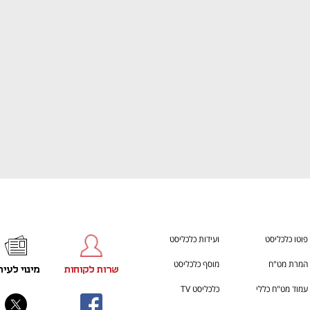
ענף במתח גבוה
מדברים כלכלה, עסקים ומה שב
פוטו כלכליסט
ועידות כלכליסט
המרת מט"ח
מוסף כלכליסט
שרות לקוחות
מינוי לעית
עמוד מט"ח כללי
כלכליסט TV