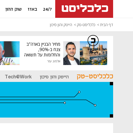
24/7
באזז
שוק ההון
דף הבית
כלכליסט-טק
הייטק והון סיכון
מחיר הבניין בארה"ב
צנח ב-90%,
כלכליסט
דיגיטל
והחלומות על תשואה
גבוהה התנפצו
אלמוג עזר
כלכליסט-טק
הייטק והון סיכון
Tech@Work