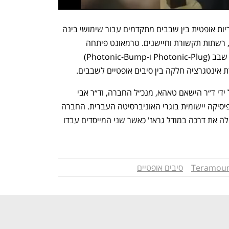
טרמאונט מפתחת פתרון בתחום של חיבוריות אופטית בין שבבים מתקדמים עבור שימושי בינה 
מלאכותית, מרכזי נתונים, מחשוב מתקדם, רשתות תקשורת וחיישנים. טרמאונט פיתחה 
טכנולוגיה ייחודית של מערכת אופטית על שבב (Photonic-Plug ו-Photonic-Bump) 
ינטגרציה חלקה בין סיבים אופטיים לשבבים. 
טרמאונט החלה את פעילותה ב-2015 על ידי ד״ר הישאם טאהא, מנכ״ל החברה, וד״ר אבי 
ישראל, סמנכ״ל הטכנולוגיות, דוקטורים לפיסיקה יישומית בוגרי האוניברסיטה העברית. החברה 
מעסיקה 40 עובדים בישראל. החברה החלה את דרכה במודל גראז' כאשר שני המייסדים עבדו 
Teramou
סיבים אופטיים