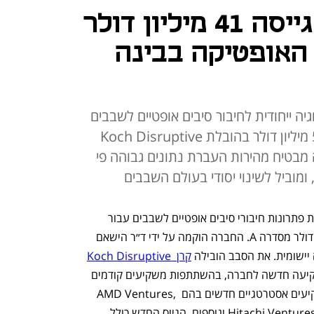
חברת טרמאונט גייסה 41 מיליון דולר
האופטיקה בבינה
 ייחודית לחיבור סיבים אופטיים לשבבים
עבור תשתיות AI, גייסה עד כה 50 מיליון דולר בהובלת Koch Disruptive
ן שפיתחה מבטיח מהירות העברת נתונים גבוהה פי
חברת טרמאונט (Teramount), המפתחת פתרונות חיבורי סיבים אופטיים לשבבים עבור 
תשתיות בינה מלאכותית, גייסה 50 מיליון דולר מסדרה A. החברה הוקמה על ידי ד״ר הישאם 
יישומית. את הסבב הובילה 
קרן Koch Disruptive 
הצטרפה כמשקיעה חדשה לחברה, בהשתתפות משקיעים קודמים 
בחברה בהם Grove Ventures, וכן משקיעים אסטרטגיים חדשים בהם AMD Ventures, 
Hitachi Ventures, Samsung Catalyst Fund, Wistron ונוספים. הגיוס החדש כולל 