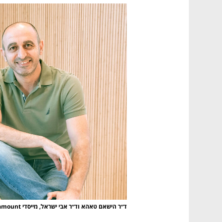
ד״ר הישאם טאהא וד״ר אבי ישראל, מייסדי Teramount