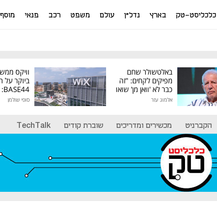
כלכליסט-טק
בארץ
נדל"ן
עולם
משפט
רכב
פנאי
מוסף
באלטשולר שחם
וויקס ממש
מפיקים לקחים: "זה
ביוקר על ר
כבר לא 'וואן מן' שואו
44
של גילעד"
אלמוג עזר
סופי שולמן
מיליון דולר
הקברניט
מכשירים ומדריכים
שוברת קודים
TechTalk