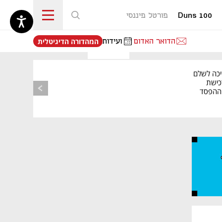
Duns 100
פורטל פיננסי
נפתח בכרטיסייה חדשה
הדואר האדום
ועידות
המהדורה הדיגיטלית
יכה לשלם
כישת
BASE: ההפסד
הרבעוני זינק ל-76