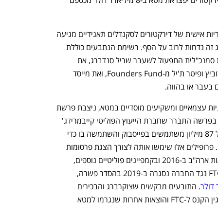
 מדובר בפעם הראשונה שתביעה על אחריות אישית של דירקטורים לסקנדלים תאגידיים מגיעה 
לשלב המשפט בדלאוור, שם תביעות מסוג זה נדחות לרוב על הסף. רשימת הנתבעים כוללת 
את מייסד ומנכ"ל מטא, מארק צוקברג, את סמנכ"לית התפעול לשעבר שריל סנדברג, את 
משקיעי העל מארק אנדרסן מאנדרסן-הורוביץ ופיטר ת'יל מ-Founders Fund, ואת מייסד 
 בעבר או בהווה.
במרכז התביעה, שהוגשה על ידי בעלי מניות עצמאיים ומשקיעים מוסדיים במטא, ניצבת פרשת 
קיימברידג' אנליטיקה שנחשפה ב-2018. בפרשה התברר שחברת הייעוץ הפוליטי קייבמרידג' 
אנליטיקה הצליחה להגיע למידע אישי של 87 מיליון משתמשים בפייסבוק והשתמשה בו כדי 
להרכיב פרופילים אישיים מפורטים שלהם. פרופילים אלו שימשו אותה לצורך הצגת פרסומות 
ממוקדות במיוחד במהלך הבחירות לנשיאות ארה"ב ב-2016 ובקמפיינים פוליטיים נוספים, 
. התובעים מבקשים שצוקרברג והבכירים 
האחרים ישיבו לחברה 8 מיליארד דולר, בגין הקנס ל-FTC והוצאות אחרות שנגרמו למטא 