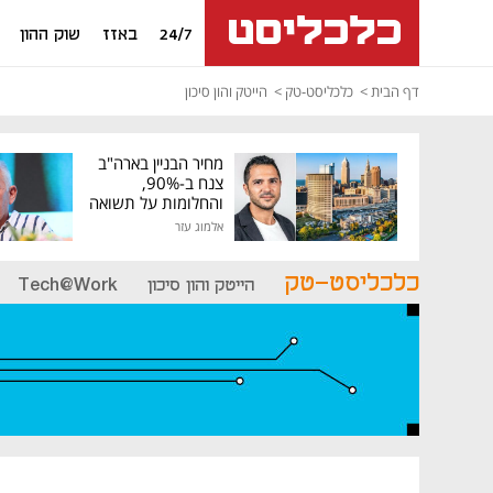
24/7
באזז
שוק ההון
דף הבית
כלכליסט-טק
הייטק והון סיכון
מחיר הבניין בארה"ב
צנח ב-90%,
והחלומות על תשואה
גבוהה התנפצו
אלמוג עזר
כלכליסט-טק
הייטק והון סיכון
Tech@Work