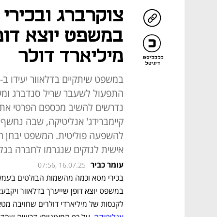
צוקרברג ובכירי 
מיליארד דולר
כלכליסט
דיגיטל
התפעול לשעבר שריל סנדברג ומשקי
נדרשים להשיב מכספם הפרטי את
להשפעה פוליטית. המשפט יבחן הא
אישית לנזקים שנגרמו לחברה בגל
עומר כביר
07:56, 16.07.25
לקנסות של מיליארדי דולרים שחויבה מט
אנליטיקה