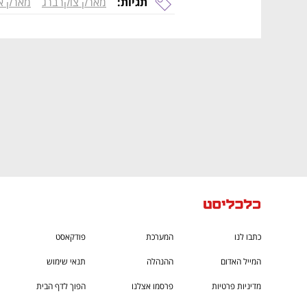
תגיות:
מארק צוקרברג
מארק א
ם ומה שביניהם
התכוננו לשלב הבא בצמיחה שלכם!
כתבו לנו
המערכת
פודקאסט
המייל האדום
ההנהלה
תנאי שימוש
מדיניות פרטיות
פרסמו אצלנו
הפוך לדף הבית