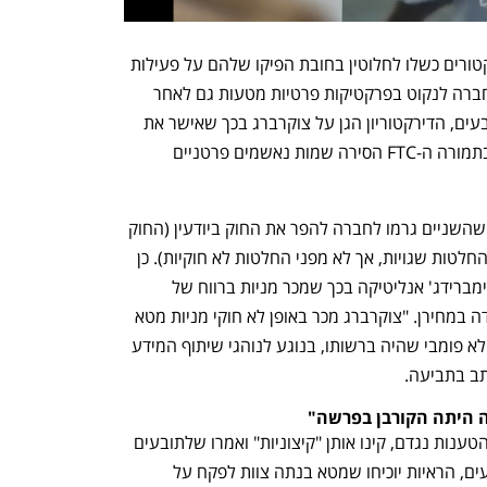
במשפט, יבקשו התובעים להוכיח שהדירקטורים כשלו לחלוטין בחובת הפיקו שלהם על פעילות 
החברה, ושבהוראת צוקרברג המשיכה החברה לנקוט בפרקטיקות פרטיות מטעות גם לאחר 
ההסכם עם ה-FTC מ-2012. לטענת התובעים, הדירקטוריון הגן על צוקרברג בכך שאישר את 
עסקת הטיעון בלי חקירה פנימית, כאשר בתמורה ה-FTC הסירה שמות נאשמים פרטניים 
לגבי צוקרברג וסנדברג טוענים התובעים שהשניים גרמו לחברה להפר את החוק ביודעין (החוק 
בדלאוור מגן על דירקטורים ובכירים מפני החלטות שגויות, אך לא מפני החלטות לא חוקיות). כן 
נטען שצוקרברג נערך לחשיפת פרשת קיימברידג' אנליטיקה בכך שמכר מניות ברווח של 
מיליארד דולר, לפני שהפרסום הוביל לירידה במחירן. "צוקרברג מכר באופן לא חוקי מניות מטא 
בשווי מיליארדי דולרים בגלל מידע מהותי לא פומבי שהיה ברשותו, בנוגע לנוהגי שיתוף המידע 
תב בתביעה.
ה היתה הקורבן בפרשה"
בכתב ההגנה שהגישו דחו הנתבעים את הטענות נגדם, קינו אותן "קיצוניות" ואמרו שלתובעים 
הן את הראיות לגבות אותן. לטענת הנתבעים, הראיות יוכיחו שמטא בנתה צוות לפקח על 