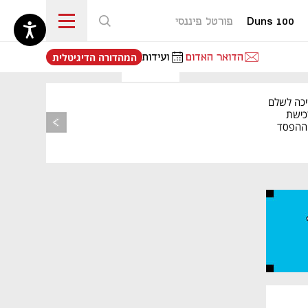
Duns 100
פורטל פיננסי
נפתח בכרטיסייה חדשה
הדואר האדום
ועידות
המהדורה הדיגיטלית
יכה לשלם
כישת
BASE: ההפסד
הרבעוני זינק ל-76