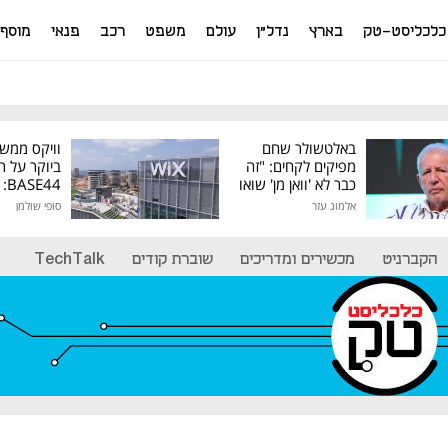
כלכליסט-טק
בארץ
נדל"ן
עולם
משפט
רכב
פנאי
מוסף
באלטשולר שחם
וויקס ממש
מפיקים לקחים: "זה
ביוקר על ר
כבר לא 'וואן מן' שואו
44
של גילעד"
אלמוג עזר
סופי שולמן
מיליון דולר
הקברניט
מכשירים ומדריכים
שוברת קודים
TechTalk