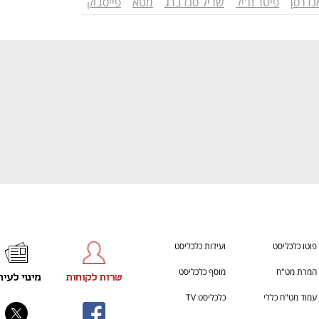
נדרסן
פיטר ת'יל
שריל סנדברג
מטא
פייסבוק
h – the gateway to Tech
You're NXT
פוטו כלכליסט
ועידות כלכליסט
המרת מט"ח
מוסף כלכליסט
שרות לקוחות
מינוי לעית
עמוד מט"ח כללי
כלכליסט TV