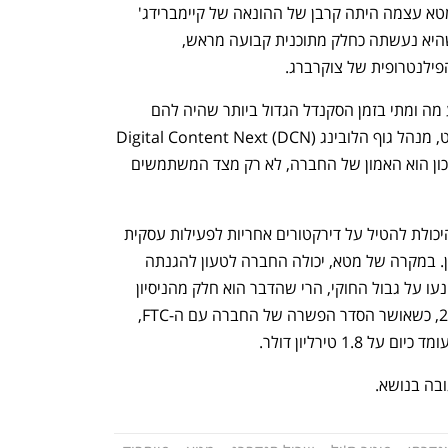
הפרטיות, שכרה חברת ציות חיצונית, ושמטא עצמה היתה קרבן של ההונאה של קיימברידג' 
אנליטיקה. באשר למכירת המניות נטען שהיא נעשתה כחלק מתוכנית קבועה מראש, 
ילנטרופית של צוקרברג.
"ההאשמות משמעותיות במובן של מי ידע מה ומתי בזמן הסקנדל הגדול ביותר שהיה להם 
כחברה", אמר לפייננשל טיימס ג'ייסון קינט, מנהל גוף הלובינג Digital Content Next (DCN) 
שמייצג מו"לים מקוונים. "מה שנמצא בסיכון הוא האמון של החברה, לא רק מצד המשתמשים 
פרשנים משפטיים הביעו סקפטיות לגבי היכולת להטיל על דירקטורים אחריות לפעילות עסקית 
שוטפת שנחשבת למרוחקת מהדירקטוריון. במקרה של מטא, יכולה החברה לטעון להגנתה 
נפתח בכרטיסייה חדשה
נפתח בכרטיסייה חדשה
שגם אם פעולותיה והחלטות הדירקטוריון נעו על גבול החוקי, הרי שהדבר הוא חלק מהניסיון 
למקסם ערך לבעלי המניות. מאז יולי 2019, כשאושר הסדר הפשרה של החברה עם ה-FTC, 
בה בנושא.