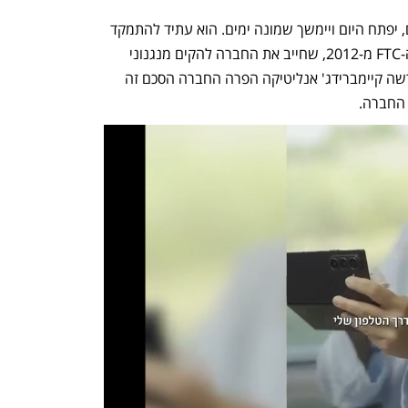
המשפט, שלא יתנהל בפני חבר מושבעים, יפתח היום ויימשך שמונה ימים. הוא עתיד להתמקד 
בשאלה איך בכירי מטא יישמו הסכם עם ה-FTC מ-2012, שחייב את החברה להקים מנגנוני 
הגנת פרטיות שונים. טענת ה-FTC שבפרשה קיימברידג' אנליטיקה הפרה החברה הסכם זה 
החברה.