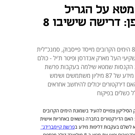
מטא על הגריל
במשפט יוצא דופן: דרישה שישיבו 8
במשפט שיתקיים בדלאוור יעידו ב-8 הימים הקרובים מייסד פייסבוק, סמנכ"לית
עי העל מארק אנדרסן ופיטר ת'יל - כולם
 הקנסות שמטא שילמה בעקבות פרשת
קיימברידג' אנליטיקה, שבה נחשף מידע של 87 מיליון משתמשים ושימש
ם דירקטורים יכולים להיחשב אחראים
ל כשלים בפיקוח
בכירי מטא וכמה מהשמות הבולטים בעמק הסיליקון צפויים להעיד בשמונת הימים הקרובים 
במשפט יוצא דופן שייערך בדלאוור ויקבע: האם הדירקטורים בחברה נושאים באחריות אישית 
א לשלם בעקבות דליפות מידע ב
פרשת קיימברידג' 
. על כף המאזניים: דרישה שהדירקטורים יפצו את מטא ב-8 מיליארד דולר מכספם 