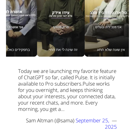
אין שעה שלא התעסקתי במשבר - טל אלכסנדרוביץ’ שגב מנהלת משברים תקשורתיים מכל מקום עם ה- Galaxy Z Fold8 Ultra שלה_v
זה שינה לי את החיים: איך עידו איז'ק הופך את הסמארטפון לכלי צילום מקצועי_v
בתפקידים כאלה אי אפשר לח
Today we are launching my favorite feature 
of ChatGPT so far, called Pulse. It is initially 
available to Pro subscribers.
Pulse works 
for you overnight, and keeps thinking 
about your interests, your connected data, 
your recent chats, and more. Every 
morning, you get a…
September 25, 
— Sam Altman (@sama) 
2025