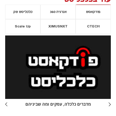
פודקאסט
אנרגיה 360
כלכליסט טק
Scale Up
XIMUSNXT
CTECH
יסייה חדשה
נפתח בכרטיסייה חדשה
מדברים כלכלה, עסקים ומה שביניהם