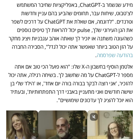
מידע שנשמר ב-ChatGPT, באפליקציות שחיבר המשתמש 
לצ'טבוט, שיחות עבר, תחומים שהביע בהם עניין וחדשות 
וטרנדים. "לדוגמה, אם שאלת את ChatGPT על דרכים לשפר 
את הגן העירוני שלך, pulse יכול להראות לך טיפים נוספים 
כשהעונה משתנה או יזכיר לך שאתה אוהב עגבניות ויציג מחקר 
על הזן הטוב ביותר שאפשר אתה יכול לגדל", הסבירה החברה 
בהודעה שפרסמה
.
אלטמן הוסיף בחשבון ה-X שלו: "הוא פועל הכי טוב אם אתה 
מספר ל-ChatGPT על מה שחשוב לך. בשיחה רגילה, אתה יכול 
להזכיר, 'אני רוצה לבקר בבורה בורה יום אחד', או 'הילד שלי בן 
שישה חודשים ואני מתעניין באבני דרך התפתחותיות', ובעתיד 
הוא יוכל להציג לך עדכונים שימושיים".