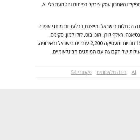
והבינה המלאכותית בישראל ובאירופה. בתפקידו האחרון עסק צירקל בפיתוח והטמעת כלי AI 
קבוצת אירני היא אחת מקמעונאיות האופנה הגדולות בישראל ומייצגת בבלעדיות מותגי אופנה 
והנעלה בינלאומיים, בהם איב סן לורן, בלנסיאגה, ראלף לורן, הוגו בוס, לולו למון, סקימס, 
בירקנשטוק, אסיקס ועוד. היא מפעילה 154 חנויות ומעסיקה 2,200 עובדים בישראל ובאירופה. 
ות של הקבוצה עם המותגים הבינלאומיים.
AI
בינה מלאכותית
פקטורי 54