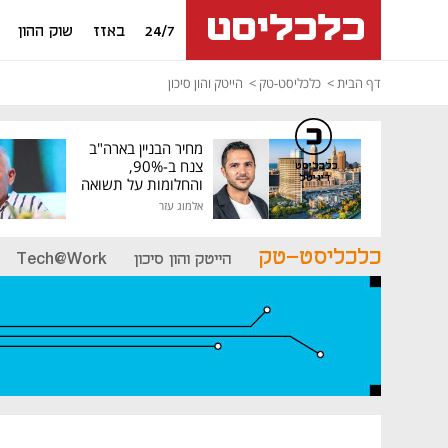
24/7
באזז
שוק ההון
דף הבית
כלכליסט-טק
הייטק והון סיכון
מחיר הבניין בארה"ב
צנח ב-90%,
כלכליסט
דיגיטל
והחלומות על תשואה
גבוהה התנפצו
אלמוג עזר
כלכליסט-טק
הייטק והון סיכון
Tech@Work