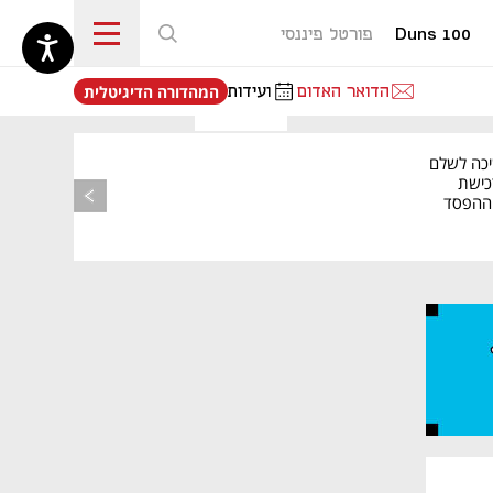
Duns 100
פורטל פיננסי
נפתח בכרטיסייה חדשה
הדואר האדום
ועידות
המהדורה הדיגיטלית
יכה לשלם
כישת
BASE: ההפסד
הרבעוני זינק ל-76