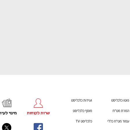
ענף במתח גבוה
מדברים כלכלה, עסקים ומה שב
פוטו כלכליסט
ועידות כלכליסט
המרת מט"ח
מוסף כלכליסט
שרות לקוחות
מינוי לעית
עמוד מט"ח כללי
כלכליסט TV