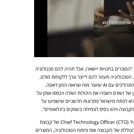
אירני נתנה כדוגמה את המוכרים בחנויות. "המוכרים בחנויות יישארו, אבל תהיה להם טכנולוגיה 
שתעזור להם לתת שירות טוב יותר ללקוח. הטכנולוגיה תעזור להם לייצר ערך ללקוחות מולם, 
לעזור בשרשרת אספקה. זה לנהל את כל התהליכים עם AI שיוצר מוח שרואה המון דאטה. 
הרעיון הוא לייצר מכונות שיקחו את הרעיון של האדם וישפרו את היכולות האלה ויבססו אותן על 
דאטה הרבה יותר רחבה. השאיפה שלנו היא לפתח מישראל פתרונות חדשניים שישפיעו על 
קבוצה ויהוו בסיס לצמיחה בשווקים בינלאומיים".
במסגרת המהלך מונה גלעד צירקל לתפקיד Chief Technology Officer (CTO) של קבוצת 
אירני ויוביל את האסטרטגיה הטכנולוגית הכוללת של הקבוצה ואת פיתוח הטכנולוגיה, המוצרים 