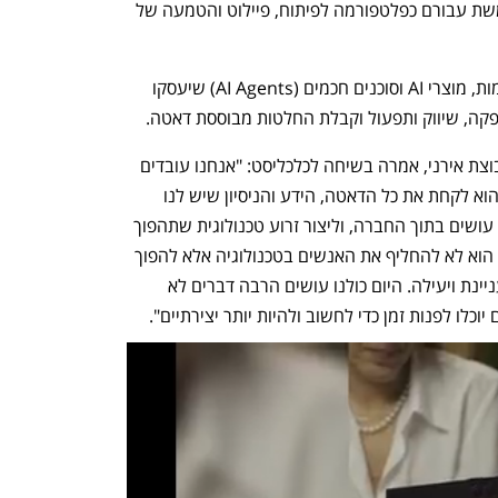
הריטייל, המסחר הדיגיטלי והדאטה ומשמשת עבורם כפלטפורמה לפיתוח, פיילוט והטמעה של 
זרוע הטכנולוגיה החדשה תפתח פלטפורמות, מוצרי AI וסוכנים חכמים (AI Agents) שיעסקו 
פקה, שיווק ותפעול וקבלת החלטות מבוססת דאטה.
יפעת אירני, מנכ"לית משותפת ומבעלי קבוצת אירני, אמרה בשיחה לכלכליסט: "אנחנו עובדים 
עם הרבה טכנולוגיות. הרעיון בעידן ה-AI הוא לקחת את כל הדאטה, הידע והניסיון שיש לנו 
בשיווק, בתוכן ובמוצרים, שאת הכל אנחנו עושים בתוך החברה, וליצור זרוע טכנולוגית שתהפוך 
את העבודה האנושית לטכנולוגית. הרעיון הוא לא להחליף את האנשים בטכנולוגיה אלא להפוך 
את העבודה של האנשים להרבה יותר מעניינת ויעילה. היום כולנו עושים הרבה דברים לא 
כלו לפנות זמן כדי לחשוב ולהיות יותר יצירתיים".