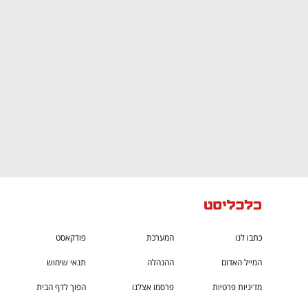
CTech – the
הבית של ההייטק הישראלי
כתבו לנו
המערכת
פודקאסט
המייל האדום
ההנהלה
תנאי שימוש
מדיניות פרטיות
פרסמו אצלנו
הפוך לדף הבית