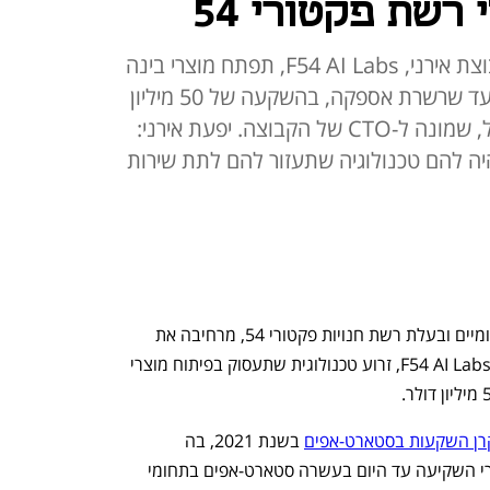
שת פקטורי 54
הזרוע הטכנולוגית החדשה של קבוצת אירני, F54 AI Labs, תפתח מוצרי בינה
מלאכותית לריטייל, מחוויית לקוח ועד שרשרת אספקה, בהשקעה של 50 מיליון
דולר. את המהלך יוביל גלעד צירקל, שמונה ל-CTO של הקבוצה. יפעת אירני:
היה להם טכנולוגיה שתעזור להם לתת שירות
קבוצת אירני, יבואנית מותגי אופנה בינלאומיים ובעלת רשת חנויות פקטורי 54, מרחיבה את 
פעילות הטכנולוגיה בקבוצה - עם הקמת F54 AI Labs, זרוע טכנולוגית שתעסוק בפיתוח מוצרי 
רן השקעות בסטארט-אפים
 בשנת 2021, בה 
השקיעה הקבוצה 100 מיליון שקל. פקטורי השקיעה עד היום בעשרה סטארט-אפים בתחומי 