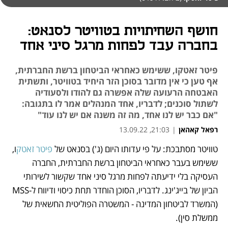
חושף השחיתויות בטוויטר לסנאט:
בחברה עבד לפחות מרגל סיני אחד
פיטר זאטקו, ששימש כאחראי הביטחון ברשת החברתית,
אף טען כי אין מדובר בסוכן הזר היחיד בטוויטר, ותשתית
האבטחה הרעועה שלה אפשרה גם להודו ולסעודיה
לשתול סוכנים; לדבריו, אחד המנהלים אמר לו בתגובה:
"אם כבר יש לנו אחד, מה זה משנה אם יש לנו עוד"
רפאל קאהאן
|
21:03, 13.09.22
טוויטר מסתבכת: על פי עדותו היום (ג') בסנאט של 
פיטר זאטק
ו, 
נפתח בכרטיסייה חדשה
נפתח בכרטיסייה חדשה
ששימש בעבר כאחראי הביטחון ברשת החברתית, החברה 
העסיקה בלי ידיעתה לפחות מרגל סיני אחד שקשור לשירותי 
הביון של בייג'ינג. לדבריו, הסוכן הוחדר תחת כיסוי ודיווח ל-MSS 
(המשרד לביטחון המדינה - המשטרה הפוליטית החשאית של 
ממשלת סין). 