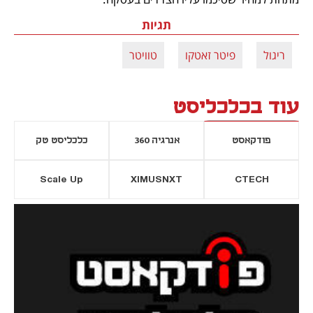
תגיות
ריגול
פיטר זאטקו
טוויטר
עוד בכלכליסט
פודקאסט
אנרגיה 360
כלכליסט טק
Scale Up
XIMUSNXT
CTECH
יסייה חדשה
נפתח בכרטיסייה חדשה