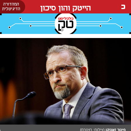
המהדורה
הייטק והון סיכון
הדיגיטלית
פיטר זאטקו
(צילום: רויטרס)