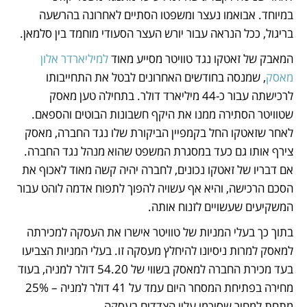
במיוחד. אבואמו נעצר ומשפטו הסתיים לאחרונה בהרשעה 
בריגול, ככל הנראה עבור יורש העצר הסעודי מוחמד בין סלמאן.    
המאבק של זאטקו נגד טוויטר מסייע מאוד 
למיליארדר אלון 
מאסק
, שמנסה בחודשים האחרונים לבטל את התחייבותו 
לרכישתה עבור כ-44 מיליארד דולר. בתחילה טען מאסק 
שטוויטר הסתירה ממנו את היקף חשבונות הבוטים והספאם. 
לאחר שזאטקו החל בקמפיין הביקורת שלו נגד החברה, מאסק 
צירף אותו גם כעד במסגרת המשפט שהוא מנהל נגד החברה. 
אם דבריו של זאטקו נכונים, לחברה יהיה קשה מאוד לאכוף את 
הסכם הרכישה, והיא אף עשויה להפוך לתפוח אדמה לוהט עבור 
המשקיעים שעשויים לזנוח אותה. 
בתוך כך בעלי המניות של טוויטר אישרו את העסקה למכירתה 
למאסק למרות ניסיונו להיחלץ מעסקה זו. בעלי המניות הצביעו 
בעד מכירת החברה למאסק בשווי של 54.20 דולר למניה, בעוד 
מחירה בפתיחת המסחר היום עמד על 41 דולר למניה – 25% 
מתחת למחיר שסיכמו עליו הצדדים בעסקה.