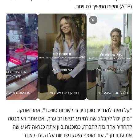
(ATP) ומשם המשיך לטוויטר. 
כלכליסט דיגיטל "חינוך הוא המשימה של החיים שלי"_v
בתפקידים כאלה אי אפשר לחכות: אושרת לוי מניעה השקעות ענק מהטלפון_v
טכנולוגיה זה לא רק בהייטק: גם תעשיי
"קל מאוד להחדיר סוכן ביון זר לשורות טוויטר", אמר זאטקו. 
"סוכן יכול לקבל גישה למידע רגיש ורב ערך, ואם אתה לא מנסה 
להחדיר אחד כזה לחברה, כסוכנות ביון אתה כנראה לא עושה 
את עבודתך". עוד הוסיף זאטקו שדיווח על הגילוי לאחד 