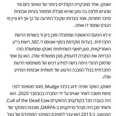
זאטקו, אחד ממבקריה הקולניים ביותר של טוויטר כיום ומי 
שהגיש תלונה בה טען שהיא סובלת ממספר בעיות אבטחת 
סייבר חמורות, אמר בעדותו שקיבל התרעה על כך אך לא ציין מי 
הגורם שמסר לו אותה.
זו לא הפעם הראשונה שמתגלה סוכן ביון זר בשורות הרשת 
החברתית. בעדות מוקדמת בסוף אוגוסט ל-SEC, רשות ני"ע 
האמריקאית, טען חושף השחיתויות זאטקו שממשלת הודו 
הכריחה את החברה להעסיק סוכן ממשלתי שלה. הוא גם אמר 
שלסוכן ההודי היתה גישה למידע רגיש של משתמשי הרשת 
החברתית בגלל המבנה הרעוע של תשתית אבטחת המידע 
שלה.
זאטקו, האקר שהיה ידוע בכינוי Mudge, פוטר מטוויטר לפני 
פחות משנה לאחר שגויס על ידי החברה בנובמבר 2020. הוא 
היה בעברו חבר בקולקטיב ההאקרים Cult of the Dead Cow, 
ולאחר מכן היה מנהל פרויקטים ב-DARPA, סוכנות המחקר של 
הפנטגון. ב-2013 הוא עבר לחטיבת המחקר המתקדם של גוגל 