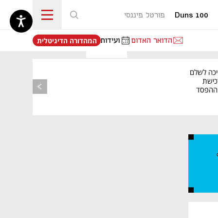
Duns 100
פורטל פיננסי
נפתח בכרטיסייה חדשה
הדואר האדום
ועידות
המהדורה הדיגיטלית
יכה לשלם
כישת
BASE: ההפסד
הרבעוני זינק ל-76