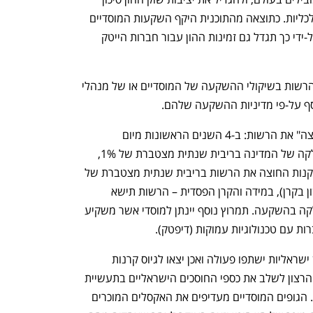
המקומי אל מול זעזועים ותנודות מאקרו-כלכליות. כתוצאה מהתוכנית היקף השקעות המוסדיים 
בקרנות הון סיכון ישראליות צפוי לגדול, ועל-ידי כך תגדל גם זמינות ההון עבור חברות הייטק 
 המסלול הינו מסלול ירוק ללא התערבות הרשות בשיקולי ההשקעה של המוסדיים או של מנהלי 
כסף על-פי מדיניות ההשקעה שלהם. 
 במועד לבחירתו יוכל המוסדי "לקנות החוצה" את הרשות: ב-4 השנים הראשונות מיום 
ההשקעה בקרן המוסדי יוכל לקנות את חלקה של המדינה בריבית שנתית מצטברת של 1%, 
לאחר 4 השנים הראשונות, המוסדי יוכל לקנות החוצה את הרשות בריבית שנתית מצטברת של 
5% (רטרואקטיבית מיום ההשקעה הראשון בקרן), במידה והקרן הפסדית – הרשות תישא 
בהפסד יחד עם המוסדי בשיעור יחסי לחלקה בהשקעה. תמרוץ נוסף יינתן למוסדי אשר משקיע 
ות עם טכנולוגיות עמוקות (דיפטק).
השאלה כעת היא עד כמה קרנות הון סיכון ישראליות ישתפו פעולה ואכן יצאו לגיוס קרנות 
חדשות בשיתוף המוסדיים. עד היום וחרף הרצון לשלב את כספי החוסכים הישראליים בתעשיית 
הייטק, הניסיונות לא היו מוצלחים במיוחד. הגופים המוסדיים מעדיפים את האקסלים המוכרים 