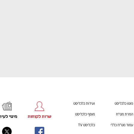
ענף במתח גבוה
מדברים כלכלה, עסקים ומה שב
פוטו כלכליסט
ועידות כלכליסט
המרת מט"ח
מוסף כלכליסט
שרות לקוחות
מינוי לעית
עמוד מט"ח כללי
כלכליסט TV