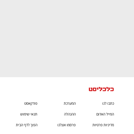
CTech – the
הבית של ההייטק הישראלי
כתבו לנו
המערכת
פודקאסט
המייל האדום
ההנהלה
תנאי שימוש
מדיניות פרטיות
פרסמו אצלנו
הפוך לדף הבית