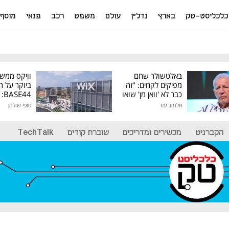
כלכליסט-טק
בארץ
נדל"ן
עולם
משפט
רכב
פנאי
מוסף
באלטשולר שחם
וויקס ממש
מפיקים לקחים: "זה
ביוקר על ר
כבר לא 'וואן מן' שואו
44
של גילעד"
אלמוג עזר
סופי שולמן
מיליון דולר
הקברניט
מכשירים ומדריכים
שוברת קודים
TechTalk