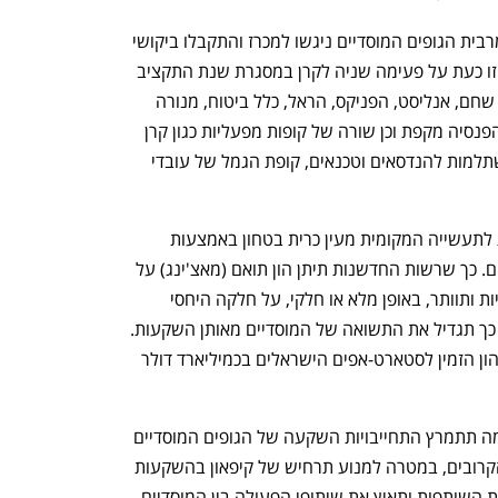
רשות החדשנות ומשרד האוצר עדכנו כי מרבית הגופים המוסדיים ניגשו למכרז והתקבלו ביקושי 
יתר של 474 מיליון דולר. על רקע זה הכריזו כעת על פעימה שניה לקרן במסגרת שנת התקציב 
2025. הגופים שזכו במכרז הם: אלטשולר שחם, אנליסט, הפניקס, הראל, כלל ביטוח, מנורה 
מבטחים, מיטב דש, מור גמל, מגדל, קרן הפנסיה מקפת וכן שורה של קופות מפעליות כגון קרן 
הגמלאות של עובדי ההסתדרות, קרן ההשתלמות להנדסאים וטכנאים, קופת הגמל של עובדי 
התוכנית של רשות החדשנות אמורה לתת לתעשייה המקומית מעין כרית בטחון באמצעות 
השתתפות כספי החוסכים בגופים המוסדיים. כך שרשות החדשנות תיתן הון תואם (מאצ'ינג) על 
השקעת מוסדיים בקרנות הון סיכון ישראליות ותוותר, באופן מלא או חלקי, על חלקה היחסי 
בתשואה מההשקעה בקרנות, ובאמצעות כך תגדיל את התשואה של המוסדיים מאותן השקעות.  
ההערכה היא שתוכנית תגדיל את היקף ההון הזמין לסטארט-אפים הישראלים בכמיליארד דולר 
מנכ"ל רשות החדשנות, דרור בין: "קרן יוזמה תתמרץ התחייבויות השקעה של הגופים המוסדיים 
בקרנות ישראליות במהלך 18 החודשים הקרובים, במטרה למנוע תרחיש של קיפאון בהשקעות 
בשלבים מוקדמים בישראל. הקרן תחזק את השותפות ותאיץ את שיתופי הפעולה בין המוסדיים 