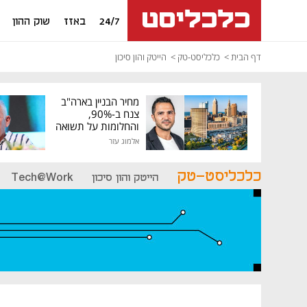
24/7
באזז
שוק ההון
דף הבית
כלכליסט-טק
הייטק והון סיכון
מחיר הבניין בארה"ב
צנח ב-90%,
והחלומות על תשואה
גבוהה התנפצו
אלמוג עזר
כלכליסט-טק
הייטק והון סיכון
Tech@Work