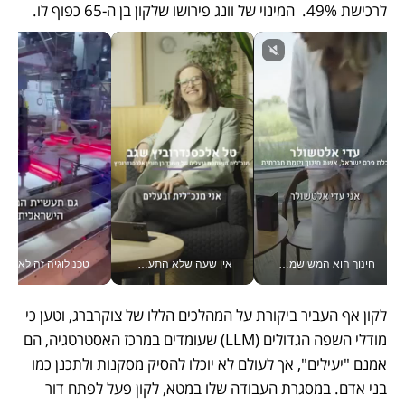
לרכישת 49%.  המינוי של וונג פירושו שלקון בן ה-65 כפוף לו. 
חינוך הוא המשישמה של החיים שלי - V
אין שעה שלא התעסקתי במשבר - טל אלכסנדרוביץ’ שגב מנהלת משברים תקשורתיים מכל מקום עם ה- Galaxy Z Fold8 Ultra שלה_v
טכנולוגיה זה לא רק בהייטק: גם תעשיי
לקון אף העביר ביקורת על המהלכים הללו של צוקרברג, וטען כי 
מודלי השפה הגדולים (LLM) שעומדים במרכז האסטרטגיה, הם 
אמנם "יעילים", אך לעולם לא יוכלו להסיק מסקנות ולתכנן כמו 
בני אדם. במסגרת העבודה שלו במטא, לקון פעל לפתח דור 