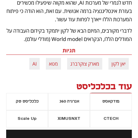
חדש לגמרי של מערכות AI, שהוא מקווה שיפעילו מכשירים 
בעזרת אינטליגנציה ברמה אנושית. עם זאת, הוא הודה כי פיתוח 
המערכות הללו ייארך לפחות עוד עשור. 
לדברי מקורבים, המיזם הבא של לקון יתמקד בקידום העבודה על 
המודלים הללו, הנקראים World model (מודלי עולם). 
תגיות
יאן לקון
מארק צוקרברג
מטא
AI
עוד בכלכליסט
פודקאסט
אנרגיה 360
כלכליסט טק
Scale Up
XIMUSNXT
CTECH
יסייה חדשה
נפתח בכרטיסייה חדשה