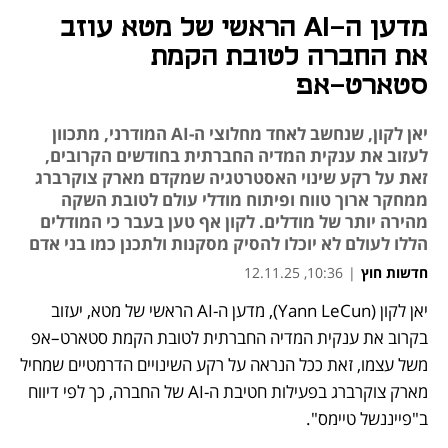
מדען ה-AI הראשי של מטא עוזב
את החברה לטובת הקמת
סטארט-אפ
יאן לקון, שנחשב לאחד מחלוצי ה-AI המודרני, מתכוון
לעזוב את ענקית המדיה החברתית בחודשים הקרובים,
זאת על רקע שינוי האסטרטגיה שמקדם מארק צוקרברג
ממחקר ארוך טווח ופיתוח מודלי עולם לטובת השקה
מהירה יותר של מודלים. לקון אף טען בעבר כי המודלים
הללו לעולם לא יוכלו להסיק מסקנות ולתכנן כמו בני אדם
חדשות חוץ
|
10:36, 12.11.25
יאן לקון (Yann LeCun), מדען ה-AI הראשי של מטא, יעזוב 
נפתח בכרטיסייה חדשה
נפתח בכרטיסייה חדשה
בקרוב את ענקית המדיה החברתית לטובת הקמת סטארט–אפ 
משל עצמו, זאת ככל הנראה על רקע השינויים הדרמטיים שמחיל 
מארק צוקרברג בפעילות חטיבת ה-AI של החברה, כך לפי דיווח 
ב"פייננשל טיימס". 