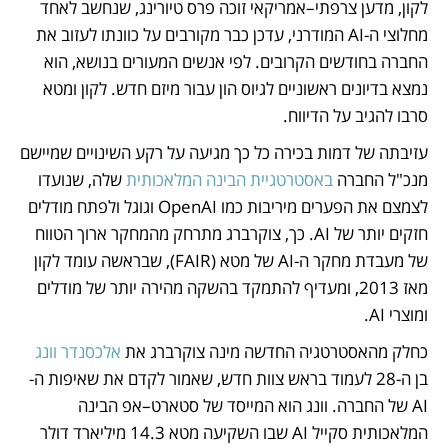
לקון, מדען צרפתי–אמריקאי זוכה פרס טיורינג, שנחשב לאחד 
מחלוצי ה-AI המודרני, עדכן כבר מקורבים על כוונתו לעזוב את 
החברה בחודשים הקרובים. לפי אנשים המעורים בנושא, הוא 
נמצא בדיונים ראשוניים לגיוס הון עבור מיזם חדש. לקון ומטא 
סרבו להגיב על הדיווח. 
עזיבתה של דמות בכירה כל כך מגיעה על רקע השינויים שמיישם 
מנכ"ל החברה 
באסטרטגיית הבינה המלאכותית 
שלה, שנועדו 
לצמצם את הפערים מיריבות כמו OpenAI וגוגל ולפתח מודלים 
חזקים יותר של AI. כך, צוקרברג מתרחק מהמחקר ארוך הטווח 
של מעבדת מחקר ה-AI של מטא (FAIR), שבראשה עומד לקון 
מאז 2013, ומעדיף להתמקד בהשקה מהירה יותר של מודלים 
ומוצרי AI. 
כחלק מהאסטרטגיה החדשה מינה צוקרברג את 
אלכסנדר וונג
בן ה-28 לעמוד בראש צוות חדש, שאמור לקדם את שאיפות ה-
AI של החברה. וונג הוא המייסד של סטארט–אפ הבינה 
המלאכותית סקייל AI שבו השקיעה מטא 14.3 מיליארד דולר 