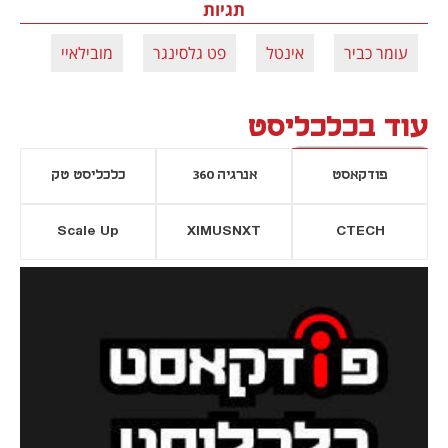
תגיות
עומר כביר
אינטל
פט גלסינגר
מובילאיי
עוד בכלכליסט
פודקאסט
אנרגיה 360
כלכליסט טק
Scale Up
XIMUSNXT
CTECH
יסייה חדשה
נפתח בכרטיסייה חדשה