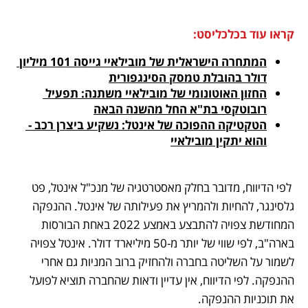
קראו עוד בכלכליסט:
המתחרה הישראלית של מובילאיי גייסה 101 מיליון 
דולר בהובלת טמסק הסינגפורית
החזון האוטונומי של מובילאיי משתנה: תפעיל 
רובוטקסי בת"א החל מהשנה הבאה
הטקטיקה ההפוכה של אינטל: נשקיע ביצרן רכב - 
והוא יתקין מובילאיי
 לפי הדיווח, מדובר בחלק מאסטרטגיה של מנכ"ל אינטל, פט 
גלסינגר, להחיות ולהמריץ את פעילותה של אינטל. ההנפקה 
המחודשת צפויה להתבצע באמצע 2022 באחת הבורסות 
בארה"ב, לפי שווי של יותר מ-50 מיליארד דולר. אינטל צפויה 
לשמור על השליטה בחברה ולהחזיק ברוב המניות גם אחרי 
ההנפקה. לפי הדיווח, אין עדיין ודאות שהחברה תוציא לפועל 
את תוכניות ההנפקה.