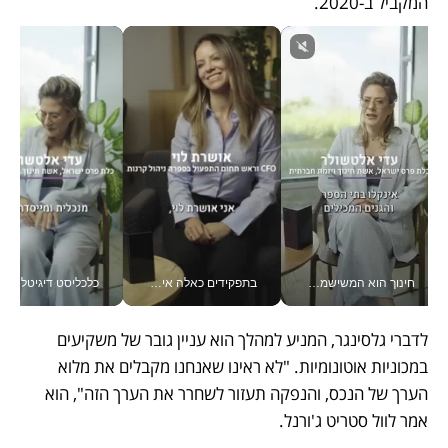
המקביל ב-2020. 
חינוך הוא המשישמה של החיים שלי - V
בתפקידים כאלה אי אפשר לחכות: אושרת לוי מניעה השקעות ענק מהטלפון_v
כלכליסט דיגיטל
לדברי גלסינגר, המניע למהלך הוא עניין גובר של משקיעים 
במכוניות אוטונומיות. "לא ראינו שאנחנו מקבלים את מלוא 
הערך של הנכס, והנפקה תעזור לשחרר את הערך הזה", הוא 
אמר לוול סטריט ג'ורנל.