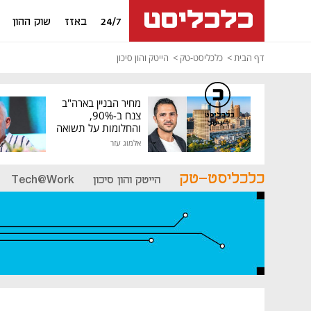
24/7
באזז
שוק ההון
דף הבית
כלכליסט-טק
הייטק והון סיכון
מחיר הבניין בארה"ב
צנח ב-90%,
כלכליסט
דיגיטל
והחלומות על תשואה
גבוהה התנפצו
אלמוג עזר
כלכליסט-טק
הייטק והון סיכון
Tech@Work