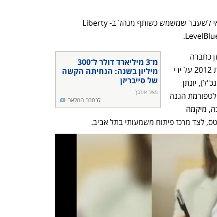
בנוסף, סטיב מנוצ'ין, שר האוצר האמריקאי לשעבר שמשמש כשותף מנהל ב-Liberty 
הרכישה מסמנת את סוף הדרך של סייבריזן כחברה 
מ־3 מיליארד דולר ל־300 
עצמאית. החברה הוקמה בתל אביב בשנת 2012 על ידי 
מיליון בשנה: הנחיתה הקשה 
של סייבריזן
יוצאי יחידה 8200: ליאור דיב (ששימש כמנכ"ל), יונתן 
מאיר אורבך
שטרים-עמית ויוסי נער. החברה פיתחה פלטפורמת הגנה 
לכתבה המלאה
לאיתור ותגובה לאיומי סייבר. בתחילת דרכה, מיקמה 
, לצד מרכז פיתוח משמעותי בתל אביב.