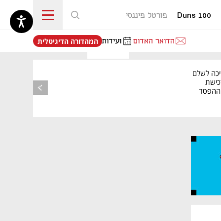
Duns 100
פורטל פיננסי
נפתח בכרטיסייה חדשה
הדואר האדום
ועידות
המהדורה הדיגיטלית
יכה לשלם
כישת
BASE: ההפסד
הרבעוני זינק ל-76