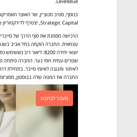
LevelBlue.  
Strategic Capital, יצטרף לדירקטוריון LevelBlue. 
החברה את המטה שלה בבוסטון, מסצ'וסטס
מעבר לכתבה