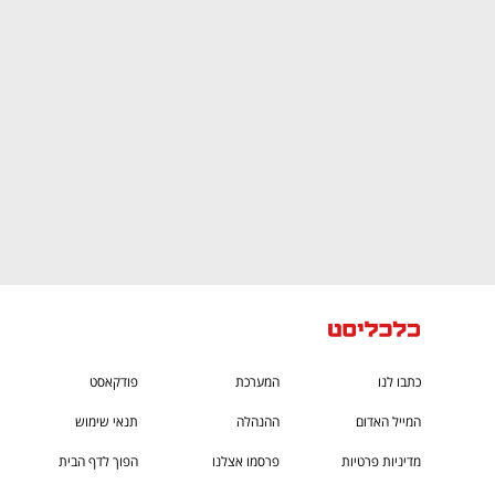
CTech – the
הבית של ההייטק הישראלי
כתבו לנו
המערכת
פודקאסט
המייל האדום
ההנהלה
תנאי שימוש
מדיניות פרטיות
פרסמו אצלנו
הפוך לדף הבית