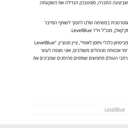
במקביל למהלכי הפיטורים המשמעותיים שביצעה החברה, סופטבנק הגדילה את השקעתה 
"צירופה של סייבריזן הוא קפיצת מדרגה אסטרטגית במשימה שלנו להפוך לשותף הסייבר 
נכ"ל ויו"ר LevelBlue. 
"אבטחת סייבר היא חלק בלתי נפרד כיום מביטחון כלכלי וחוסן לאומי", ציין מנוצ'ין. "LevelBlue 
ביססה את עצמה במהירות כמובילה בשירותי אבטחה מנוהלים משולבים, ואני מצפה לעזור 
להנחות את צמיחתה בזמן שבו ארגונים ברחבי העולם מחפשים שותפים מהימנים שמבינים את 
LevelBlue