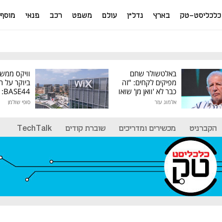
כלכליסט-טק
בארץ
נדל"ן
עולם
משפט
רכב
פנאי
מוסף
באלטשולר שחם
וויקס ממש
מפיקים לקחים: "זה
ביוקר על ר
כבר לא 'וואן מן' שואו
44
של גילעד"
אלמוג עזר
סופי שולמן
מיליון דולר
הקברניט
מכשירים ומדריכים
שוברת קודים
TechTalk