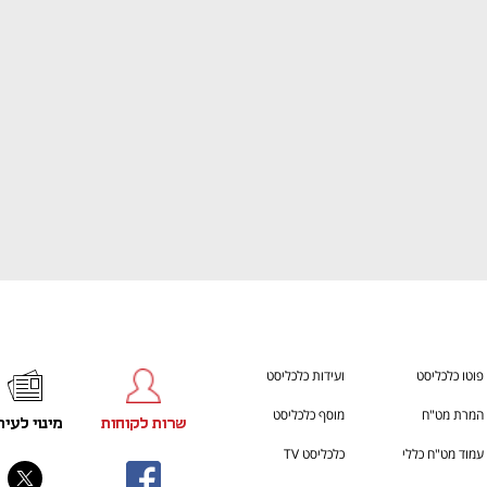
ענף במתח גבוה
מדברים כלכלה, עסקים ומה שב
פוטו כלכליסט
ועידות כלכליסט
המרת מט"ח
מוסף כלכליסט
שרות לקוחות
מינוי לעית
עמוד מט"ח כללי
כלכליסט TV