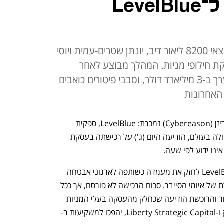
עצמאית: נמכרת ל‏־LevelBlue
סייבריזן שהוקמה ב-2012 על ידי יוצאי 8200 ליאור דיב, יונתן שטרים-עמית ויוסי
ת חילופי מניות. המהלך מבוצע לאחר
צניחה בשווי החברה שבשיאה הוערך ב-3 מיליארד דולר, וסבבי פיטורים כואבים
האחרונות
חברת הסייבר הישראלית-אמריקאית סייבריזן (Cybereason) נמכרת: LevelBlue, ספקית 
שירותי האבטחה המנוהלים (MSSP) הגדולה בעולם, הודיעה היום (ג') על רכישתה בעסקת 
אינו ידוע לפי שעה.
הרכישה מגיעה על רקע המאמץ של LevelBlue לחזק את מעמדה כשותפה לארגוני אבטחה 
גלובליים, ולהתמודד עם המורכבות הגוברת של איומי הסייבר. סכום הרכישה לא פורסם, אך ככל 
הנראה מדובר בעסקת חילופי מניות, מאחר והרוכשת הודיעה שכחלק מהעסקה בעלי המניות 
הגדולים בסייבריזן, קרנות הענק סופטבנק ו-Liberty Strategic Capital, יהפכו למשקיעות ב-