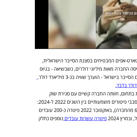
Cybereason הפכה במהירות לאחד הסטארט-אפים המבטיחים בסצנת הסייבר הישראלית, 
ומשכה השקעות ענק. ב-2019 ו-2021 גייסה החברה מאות מיליוני דולרים, כשבשיאה - בגיוס 
בשנים 2022-2023, בדומה לחברות רבות בתחום, חוותה החברה קשיים עם סגירת שוק 
ההנפקות (IPO). החברה ביצעה שלושה סבבי פיטורים משמעותיים בין השנים 2022 ל-2024: 
ביוני 2022 היא פיטרה כ-100 עובדים (6% מהחברה), באוקטובר 2022 פיטרה כ-200 עובדים 
פיטרה עשרות עובדים 
נוספים כחלק 