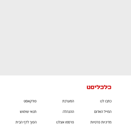
CTech – the gateway to Tech
You
כתבו לנו
המערכת
פודקאסט
המייל האדום
ההנהלה
תנאי שימוש
מדיניות פרטיות
פרסמו אצלנו
הפוך לדף הבית