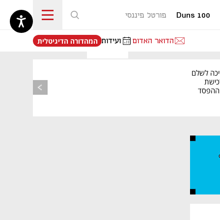
Duns 100
פורטל פיננסי
נפתח בכרטיסייה חדשה
הדואר האדום
ועידות
המהדורה הדיגיטלית
יכה לשלם
כישת
BASE: ההפסד
הרבעוני זינק ל-76