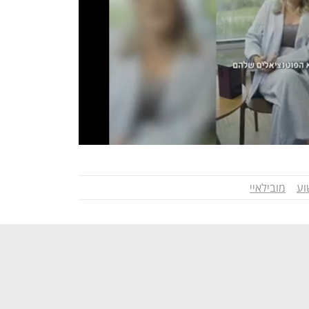
וע
מובילאיי