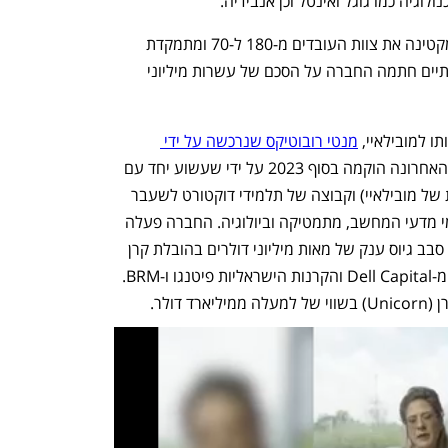
בחודש מאי האחרון הודיעה AI21 שהיא מקטינה את צוות העובדים מ-180 ל-70 ומתמקדת 
בפעילות חדשה. לצד הפיטורים המשמעותיים חתמה החברה על הסכם של עשרות מיליוני 
ו למובילאיי, 
מנטי רובוטיקס שנרכשה על ידי 
וחברת AAI. האחרונה הוקמה בסוף 2023 על ידי שעשוע יחד עם 
פרופ' שי שלו-שוורץ (סמנכ"ל הטכנולוגיות של מובילאיי) וקבוצה של תלמידי דוקטורט לשעבר 
של שעשוע, כולם חוקרים מובילים בתחומי מדעי המחשב, מתמטיקה וביולוגיה. החברה פעלה 
במשך זמן רב מתחת לרדאר, אך השלימה סבב גיוס ענק של מאות מיליוני דולרים בהובלת קרן 
Lightspeed האמריקאית, לצד השקעות מ-Dell Capital והקרנות הישראליות פיטנגו ו-BRM. 
דולר.