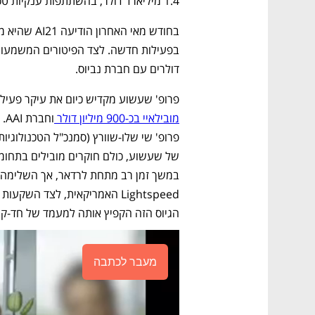
1.4 מיליארד דולר, בהשתתפות ענקיות טכנולוגיה כמו גוגל ואינטל וכן אנבידיה.
דולרים עם חברת נביוס.
פרופ' שעשוע מקדיש כיום את עיקר פעילות
מובילאיי בכ-900 מיליון דולר 
הגיוס הזה הקפיץ אותה למעמד של חד-קרן (Unicorn) בשווי של למעלה ממיליארד 
מעבר לכתבה