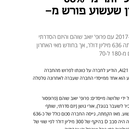
ן שעשוע פורש מ-
פרופ' שעשוע הקים את החברה ב-2017 עם פרופ' יואב שוהם והיזם הסדרתי
אורי גושן. החברה גייסה מאז הקמתה 636 מיליון דולר, אך בחודש מאי האחרון
-70
פרופ' אמנון שעשוע, אחד ממייסדי חברת AI21, הודיע לחברה על כוונתו לפרוש מהחברה 
ומהדירקטוריון, כך נודע לכלכליסט. שעשוע הוא אחד ממייסדי החברה שעברה לאחרונה טלטלה 
חברת AI21 Labs הוקמה בשנת 2017 על ידי שלושה מייסדים: פרופ' יואב שוהם (פרופסור 
אמריטוס באוניברסיטת סטנפורד ומדען בכיר לשעבר בגוגל), אורי גושן (יזם סדרתי, שותף 
ומנכ"ל משותף בחברה) ופרופ' אמנון שעשוע. מאז הקמתה, גייסה החברה סכום כולל של כ-636 
מיליון דולר. הגיוס המשמעותי האחרון שלה היה סבב D בהיקף של 300 מיליון דולר לפי שווי של 