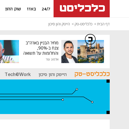
24/7
באזז
שוק ההון
דף הבית
כלכליסט-טק
הייטק והון סיכון
מחיר הבניין בארה"ב
צנח ב-90%,
כלכליסט
דיגיטל
והחלומות על תשואה
גבוהה התנפצו
אלמוג עזר
כלכליסט-טק
הייטק והון סיכון
Tech@Work