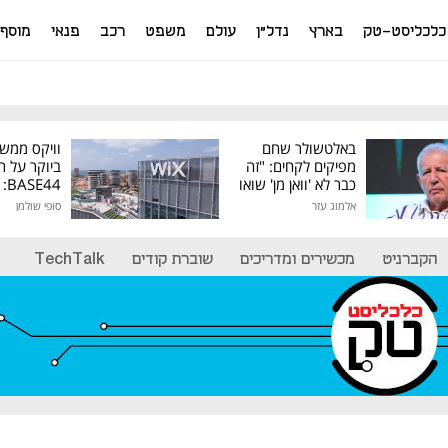
כלכליסט-טק
בארץ
נדל"ן
עולם
משפט
רכב
פנאי
מוסף
באלטשולר שחם
וויקס ממש
מפיקים לקחים: "זה
ביוקר על ר
כבר לא 'וואן מן' שואו
44
של גילעד"
אלמוג עזר
סופי שולמן
מיליון דולר
הקברניט
מכשירים ומדריכים
שוברת קודים
TechTalk