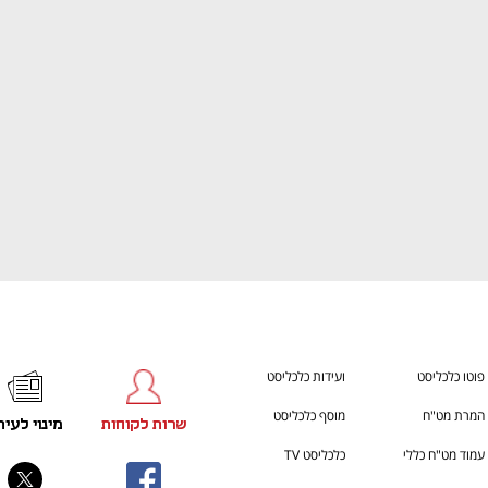
הבית של ההייטק הישראלי
ענף במתח גבוה
פוטו כלכליסט
ועידות כלכליסט
המרת מט"ח
מוסף כלכליסט
שרות לקוחות
מינוי לעית
עמוד מט"ח כללי
כלכליסט TV