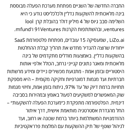
החברה החדשה של השניים מפתחת מערכת הפעלה מבוססת 
בינה מלאכותית להשקעות נדל״ן ולכלכליסט נודע כי היא 
השלימה סבב גיוס של 4 מיליון דולר בהובלת קרן lool 
ventures, ובהשתתפות הקרנות 91Ventures ו־mfund.
LiZo.ai , שמעסיקה 15 עובדים, מפתחת פלטפורמת SaaS 
ייחודית שרוצה להגדיר מחדש את תהליך קבלת ההחלטות 
בהשקעות נדל״ן. באמצעות מודלים מתקדמים של בינה 
מלאכותית ומאגר נתונים קנייני נרחב, הכולל אלפי אותות 
היסטוריים ובזמן אמת - מתנועת מכשירים ניידים ומידע מרשתות 
חברתיות ועד מגמות דמוגרפיות וחקיקה מקומית – היא מספקת 
תחזיות ברמת דיוק של עד 97%, ניתוח בזמן אמת, וחיזוי מגמות 
שוק המאפשרים למשקיעים לפעול באומץ ובמהירות בסביבה 
דינמית. הפלטפורמה מתפקדת כ״מערכת הפעלה להשקעות״ – 
החל מהגדרת אסטרטגיה מותאמת אישית, דרך איתור 
ההזדמנויות המשתלמות ביותר ברמת שכונה או רחוב, ועד 
לניהול שוטף של תיק ההשקעות עם המלצות פרו־אקטיביות 