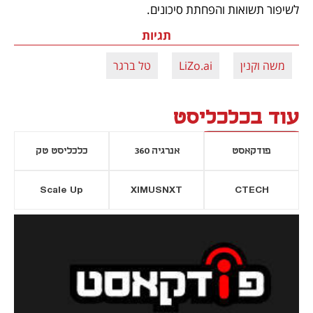
לשיפור תשואות והפחתת סיכונים.
תגיות
משה וקנין
LiZo.ai
טל ברגר
עוד בכלכליסט
פודקאסט
אנרגיה 360
כלכליסט טק
Scale Up
XIMUSNXT
CTECH
יסייה חדשה
נפתח בכרטיסייה חדשה