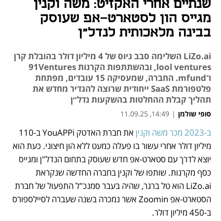
שנתיים אחרי האקזיט: משה וקנין
מגייס הון לסטארט-אפ שעוסק
בבינה מלאכותית לנדל"ן
LiZo.ai השלימה סבב גיוס של 4 מיליון דולר בהובלת קרן
lool ventures, ובהשתתפות הקרנות 91Ventures
ו־mfund. החברה, שמעסיקה 15 עובדים, מפתחת
פלטפורמת SaaS ייחודית שרוצה להגדיר מחדש את
תהליך קבלת ההחלטות בהשקעות נדל״ן
סופי שולמן
|
14:49, 11.09.25
ב-2023 מכר משה וקנין
 את חברת האדטק YouAPPi ב-110 
נפתח בכרטיסייה חדשה
מיליון דולר אחרי עשור בו פעלה כמעט ללא הון חיצוני. כעת הוא 
יוצא לדרך עם סטארט-אפ חדש שעוסק בתחום הנדל"ן ומגייס 
כסף מקרנות. שותפו של וקנין בחברה החדשה שנקראת 
LiZo.ai הוא טל ברגר, שהיה בעבר סמנכ"ל התפעול של חברת 
הסטארט-אפ Zoomin אשר נמכרה בשנה שעברה לסיילספורס 
ב-450 מיליון דולר. 