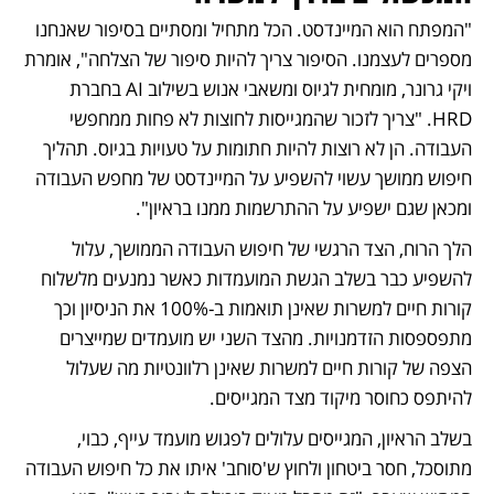
"המפתח הוא המיינדסט. הכל מתחיל ומסתיים בסיפור שאנחנו 
מספרים לעצמנו. הסיפור צריך להיות סיפור של הצלחה", אומרת 
ויקי גרונר, מומחית לגיוס ומשאבי אנוש בשילוב AI בחברת  
HRD. "צריך לזכור שהמגייסות לחוצות לא פחות ממחפשי 
העבודה. הן לא רוצות להיות חתומות על טעויות בגיוס. תהליך 
חיפוש ממושך עשוי להשפיע על המיינדסט של מחפש העבודה 
ומכאן שגם ישפיע על ההתרשמות ממנו בראיון". 
הלך הרוח, הצד הרגשי של חיפוש העבודה הממושך, עלול 
להשפיע כבר בשלב הגשת המועמדות כאשר נמנעים מלשלוח 
קורות חיים למשרות שאינן תואמות ב-100% את הניסיון וכך 
מתפספסות הזדמנויות. מהצד השני יש מועמדים שמייצרים 
הצפה של קורות חיים למשרות שאינן רלוונטיות מה שעלול 
להיתפס כחוסר מיקוד מצד המגייסים. 
בשלב הראיון, המגייסים עלולים לפגוש מועמד עייף, כבוי, 
מתוסכל, חסר ביטחון ולחוץ ש'סוחב' איתו את כל חיפוש העבודה 