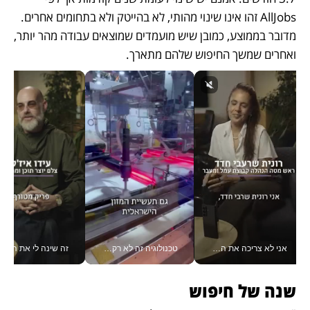
AllJobs זהו אינו שינוי מהותי, לא בהייטק ולא בתחומים אחרים. 
מדובר בממוצע, כמובן שיש מועמדים שמוצאים עבודה מהר יותר, 
ואחרים שמשך החיפוש שלהם מתארך. 
אני לא צריכה את המשרד: רונית שרעבי-חדד מנהלת ארגון של 30000 עובדים מכל מקום_v
טכנולוגיה זה לא רק בהייטק: גם תעשיית המזון הישראלית מאמצת כלי AI, אוטומציה וניתוח דאטה בזמן אמת
זה שינה לי את החיים: 
שנה של חיפוש