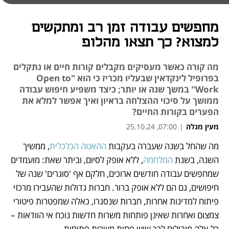
מחפשים עבודה זמן רב ומתקשים
למצוא? כך תצאו מהלופ
מה קורה כאשר מעסיקים מקבלים קורות חיים או נתקלים
בפרופיל לינקדאין שבעליו מכריז כי הוא "Open to
Work" במשך שנה או יותר; כיצד משפיע חיפוש עבודה
ממושך על סיכוי ההצלחה בראיון ואיך אפשר למלא את
הפערים בקורות החיים?
מעין מנלה
|
07:00, 25.10.24
מה שהחל בשנה שעברה בעקבות 
ההאטה הכלכלית
, ממשיך 
נפתח בכרטיסייה חדשה
נפתח בכרטיסייה חדשה
נפתח בכרטיסייה חדשה
השנה, בשנת 
המלחמה
, ללא אופק לסיום, וביתר שאת: מועמדים 
שמחפשים עבודה חודשים ארוכים, חלקם אף 'סוגרים' שנה של 
חיפושים, גם הם ללא אופק ברור. חברות גדולות שהעבירו מרכזי 
פיתוח למדינות אחרות, חברות שנסגרו, כאלה שמפטרות פיטורי 
צמצום ואחרות שאינן פותחות משרות חדשות נוכח אי הוודאות – 
כל אלה מובילים לכך שיש פחות משרות פתוחות. 