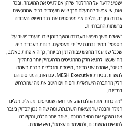
ישפיע לרעה על ההחלטה שלהן אם לגייס את המועמד. ובכל 
זאת, אי אפשר להתעלם מכך שיש מועמדים רבים שמחפשים 
עבודה זמן רב, חלקם אף מפרסמים את דבר חיפוש העבודה 
ברשתות החברתיות. 
"שאלת משך חיפוש העבודה ומשך הזמן שבו מועמד 'יושב על 
הספסל' תמיד נבחנת על ידי מעסיקים. הנחת העבודה היא 
שככל שמועמד מחפש עבודה זמן רב יותר, כך הוא פחות טאלנט, 
מה שעשוי להניא חלק מהמגייסים מלהעמיק יותר בתהליך 
הגיוס", אומרת שני מדינה, מייסדת ומנכ"לית חברת השמה 
למשרות בכירות MESH Executive. עם זאת, המגייסים הם 
חלק מהחברה הישראלית והם חווים היטב את מה שמתרחש 
במדינה. 
"מהיכרותי את העולם הזה, אני רואה שמגייסים ומנהלים מגלים 
חמלה והבנה שהמציאות השתנתה, ומה שהיה נכון לבדוק בעבר 
אינו משקף את המצב הנוכחי. ישנה יותר הכלה, והקשבה 
לתנאים המשתנים, ולמועמדים עצמם", היא אומרת.