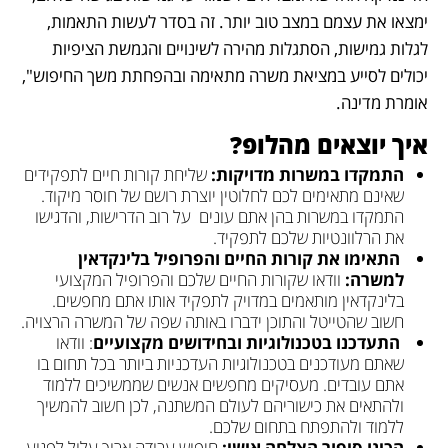
ימצאו את עצמם במצב טוב יותר. זה בסדר לעשות התאמות, 
לגלות גמישות, הסתגלות מהירה לשינויים והגמשת הציפיות 
יכולים לסייע במציאת משרה מתאימה ובהפחתת משך החיפוש", 
אומרת מדינה. 
איך יוצאים מהלופ? 
התמקדו במשרות מדויקות:
 שליחת קורות חיים לתפקידים 
שאינם מתאימים לכם לחלוטין יוצרת רושם של חוסר מיקוד. 
התמקדו במשרות בהן אתם עונים  על רוב הדרישות, והדגישו 
את הרלוונטיות שלכם לתפקיד. 
התאימו את קורות החיים והפרופיל בלינקדאין 
למשרה:
 וודאו שקורות החיים שלכם והפרופיל המקצועי 
בלינקדאין מותאמים במדויק לתפקיד אותו אתם מחפשים. 
חשוב שהטייטל והתוכן ידברו באותה שפה של המשרה הרצויה.
 התעדכנו בטכנולוגיות ובחידושים מקצועיים
: וודאו 
שאתם מעודכנים בטכנולוגיות העדכניות ביותר בכל תחום בו 
אתם עובדים. מעסיקים מחפשים אנשים שממשיכים ללמוד 
ולהתאים את כישוריהם לעולם המשתנה, לכן חשוב להמשיך 
ללמוד ולהתפתח בתחום שלכם.
הכינו סיפור הצלחה אישי:
 חיפוש עבודה ארוך עלול לפגוע 