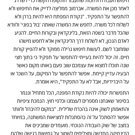
חיפוש העבודה ולחכות שתעבור התקופה הקשה כדי לשדרג 
לאחר מכן את המשרה. אברמוב ממליצה לדייק את החיפוש ולא 
להתפשר על התפקיד. "נקודת המפתח היא להיות בררן ולא 
לשלוח לכל משרה. לחפש את המשרה שאתה 'בול בפוני' ולוודא 
שהכל מדבר בשפה הזאת, בלינקדאין ובקורות החיים. להגיע 
לאדם הנכון, לא לשלוח דרך הלינקדאין אלא לחפש מישהו 
שמחובר לשם. לעשות חיפוש גרילה ממוקד ולא להפיץ קורות 
חיים. זה יכול להיות בעייתי להתפשר על תפקיד כי בתוך חצי 
שנה תוכלו למצוא את עצמכם שוב פעם באותו מקום כאשר 
הבעיה עדיין קיימת. אפשר להתפשר על המיקום, על השכר או 
על היברידיות, אבל לא על התפקיד", היא אומרת. 
התפשרות יכולה להיות נקודת המפנה, הכל מתחיל ונגמר 
בסיפור שאנחנו מספרים לעצמנו וכלפי חוץ. הנמכת ציפיות 
והתאמתן לשוק אינה בהכרח שלילית. "במקום להיבהל ולוותר 
אפשר להסתכל על זה כהסתגלות למציאות המשתנה, במיוחד 
במצב של שוק העבודה הנוכחי. מועמדים שמבינים את 
הדינמיקה החדשה ומצליחים לשמור על גמישות בגישה שלהם, 