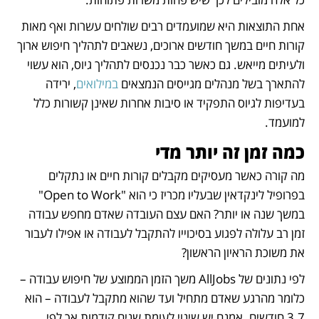
אחת התוצאות היא שמועמדים רבים שולחים עשרות ואף מאות 
קורות חיים במשך חודשים ארוכים, נשאבים לתהליך חיפוש ארוך 
ולעיתים מייאש. גם כאשר כבר נכנסים לתהליך גיוס, הוא עשוי 
להתארך בשל מנהלים מגייסים הנמצאים 
במילואים
, ירידה 
בעדיפות לגיוס התפקיד או סיבות אחרות שאינן קשורות כלל 
למועמד. 
כמה זמן זה יותר מדי
מה קורה כאשר מעסיקים מקבלים קורות חיים או נתקלים 
בפרופיל לינקדאין שבעליו מכריז כי הוא "Open to Work" 
במשך שנה או יותר? האם עצם העובדה שאדם מחפש עבודה 
זמן רב עלולה לפגוע בסיכוייו להתקבל לעבודה או אפילו לעבור 
את משוכת הראיון הראשון? 
לפי נתונים של AllJobs משך הזמן הממוצע של חיפוש עבודה – 
כלומר מהרגע שאדם מתחיל ועד שהוא מתקבל לעבודה – הוא 
3.7 חודשים. אמנם יש שינוי לעומת שנים קודמות אך לפי 