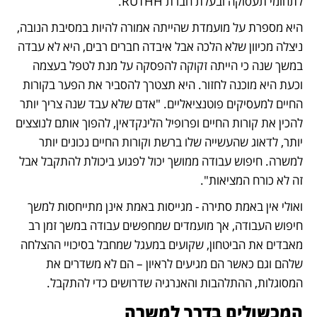
לתחומי תעסוקה ובעלת חברת RUTHH. 
היא מספרת על מועמדת שהייתה אמורה להיות במסיבת הנובה, 
ניצלה מכיוון שלא הלכה אבל איבדה חברים רבים, היא לא עבדה 
במשך שנה כי הייתה זקוקה להפסקה על מנת לטפל בעצמה 
וכעת היא מוכנה לחזור. היא תצטרך להסביר את הפער בקורות 
החיים למעסיקים פוטנציאליים. "אדם שלא עבד שנה צריך יותר 
להכין את קורות החיים ופרופיל הלינקדאין, להפוך אותם לנוצצים 
יותר, לדאוג שהעשייה שלו ברשת וקורות החיים נכונים יותר 
למשרה. חיפוש עבודה ממושך יכול לפגוע ביכולת להתקבל אבל 
זה לא כורח המציאות". 
ואולי אין באמת סתירה - מגייסות באמת אינן מתייחסות למשך 
חיפוש העבודה, אך מועמדים שמחפשים עבודה במשך זמן רב 
מאבדים את הביטחון, שקועים במעגל שמחבל בסיכויי ההצלחה 
שלהם וגם כאשר הם מגיעים לראיון – הם לא משדרים את 
המסוגלות, ההתלהבות והאנרגיה שדרושים כדי להתקבל. 
המכשולים בדרך למשרה