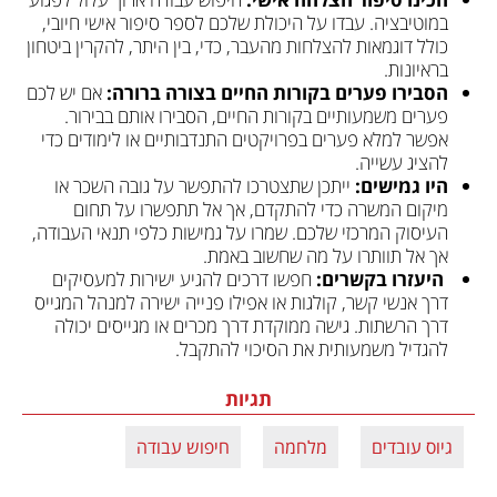
במוטיבציה. עבדו על היכולת שלכם לספר סיפור אישי חיובי, 
כולל דוגמאות להצלחות מהעבר, כדי, בין היתר, להקרין ביטחון 
בראיונות.
הסבירו פערים בקורות החיים בצורה ברורה:
 אם יש לכם 
פערים משמעותיים בקורות החיים, הסבירו אותם בבירור. 
אפשר למלא פערים בפרויקטים התנדבותיים או לימודים כדי 
להציג עשייה.
היו גמישים:
 ייתכן שתצטרכו להתפשר על גובה השכר או 
מיקום המשרה כדי להתקדם, אך אל תתפשרו על תחום 
העיסוק המרכזי שלכם. שמרו על גמישות כלפי תנאי העבודה, 
אך אל תוותרו על מה שחשוב באמת.
 היעזרו בקשרים:
 חפשו דרכים להגיע ישירות למעסיקים 
דרך אנשי קשר, קולגות או אפילו פנייה ישירה למנהל המגייס 
דרך הרשתות. גישה ממוקדת דרך מכרים או מגייסים יכולה 
להגדיל משמעותית את הסיכוי להתקבל.
תגיות
גיוס עובדים
מלחמה
חיפוש עבודה