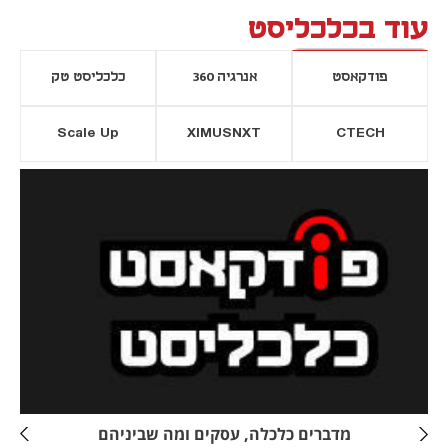
עוד בכלכליסט
פודקאסט
אנרגיה 360
כלכליסט טק
Scale Up
XIMUSNXT
CTECH
יסייה חדשה
נפתח בכרטיסייה חדשה
מדברים כלכלה, עסקים ומה שביניהם