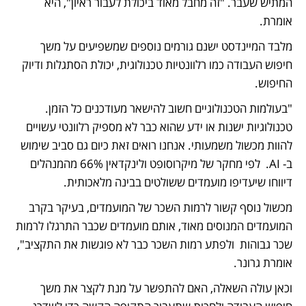
המתיש שעבר. "זה מחבל מאוד ביכולת לעבור ראיון", היא 
אומרת. 
מלבד המיינדסט ישנם גורמים נוספים שמשפיעים על משך 
חיפוש העבודה כמו רלוונטיות טכנולוגית, יכולת הסתגלות ודיוק 
החיפוש. 
"בעולמות הטכנולוגיים חשוב להישאר מעודכנים כל הזמן. 
טכנולוגיות ישנות או ידע שהוא כבר לא מספיק רלוונטי עשויים 
להוות מכשול משמעותי. אנחנו רואים זאת כיום גם סביב שימוש 
ב- AI.  לפי מחקר של מיקרוסופט ולינקדאין 66% מהמנהלים 
דיווחו שיעדיפו מועמדים ששולטים בבינה מלאכותית.
מכשול נוסף קשור לרמות השכר של המועמדים, בעיקר בקרב 
המועמדים המנוסים מאוד, אותם מועמדים שכבר התרגלו לרמות 
שכר גבוהות  ולפתע רמות השכר כבר לא פוגשות את התקציב", 
אומרת גרונר. 
וכאן עולה השאלה, האם להתפשר על מנת לקצר את משך 