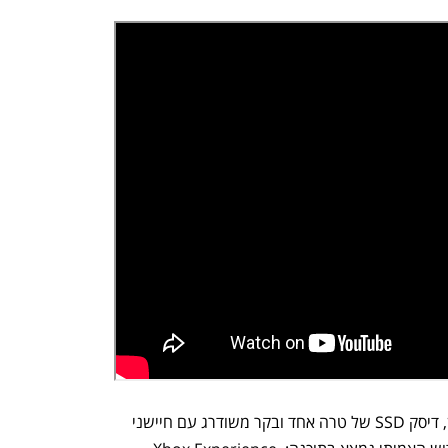
דגם ה־Ally X מגיע גם עם 24 ג’יגה זיכרון, דיסק SSD של טרה אחד ובקר משודרג עם חיישני 