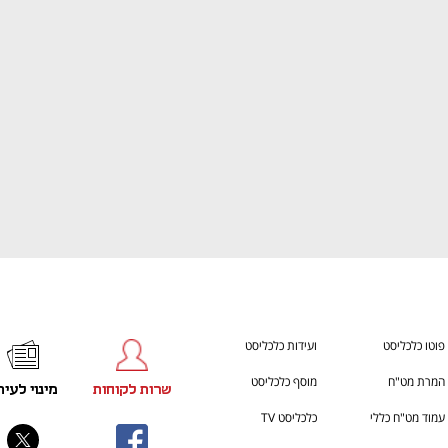
התכוננו לשלב הבא בצמיחה שלכם!
You're NXT
פוטו כלכליסט
ועידות כלכליסט
המרת מט"ח
מוסף כלכליסט
שרות לקוחות
מינוי לעית
עמוד מט"ח כללי
כלכליסט TV