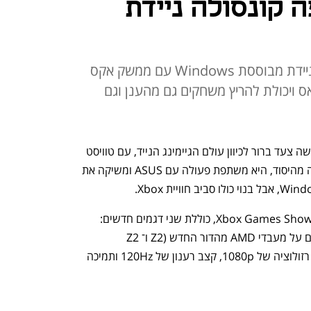
 קונסולה ניידת
מיקרוסופט ואסוס הציגו קונסולה ניידת מבוססת Windows עם ממשק אקס
 ויכולת להריץ משחקים גם מהענן וגם
אחרי שנים של ספקולציות, מיקרוסופט עושה צעד ברור לכיוון עולם הגיימינג הנייד, עם טוויסט 
קל בעלילה. במקום לבנות קונסולה חדשה מהיסוד, היא משתפת פעולה עם ASUS ומשיקה את 
ההכרזה, שנעשתה במסגרת אירוע Xbox Games Showcase, כוללת שני דגמים חדשים: 
ROG Ally ו־ROG Ally X. שניהם מבוססים על מעבדי AMD מהדור החדש (Z2 ו־Z2 
Extreme), עם מסכי מגע בגודל 7 אינץ’, רזולוציה של 1080p, קצב רענון של 120Hz ותמיכה 