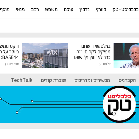
כלכליסט-טק
בארץ
נדל"ן
עולם
משפט
רכב
פנאי
מוסף
באלטשולר שחם
וויקס ממש
מפיקים לקחים: "זה
ביוקר על ר
כבר לא 'וואן מן' שואו
44
של גילעד"
אלמוג עזר
סופי שולמן
מיליון דולר
הקברניט
מכשירים ומדריכים
שוברת קודים
TechTalk