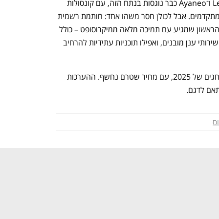
בינתיים, יצרניות נוספות כמו Lenovo, MSI ו־Ayaneo כבר נוגסות בנתח הזה, עם קונסולות 
מבוססות Windows שמכוונות לגיימרים מתקדמים. אבל לכולן חסר משהו אחד: חותמת רשמית 
של Xbox. המכשיר החדש של אסוס הוא הראשון שמגיע עם תמיכה מלאה ממיקרוסופט – כולל 
Game Bar מותאם לבקר, סנכרון Xbox, שירותי ענן מובנים, ואפילו תוכניות עתידיות להרחיב 
ה־ROG Ally Xbox  יושק לקראת עונת החגים של 2025, עם מחיר שטרם נחשף. ההערכות 
ס
נפתח בכרטיסייה חדשה
נפתח בכרטיסייה חדשה