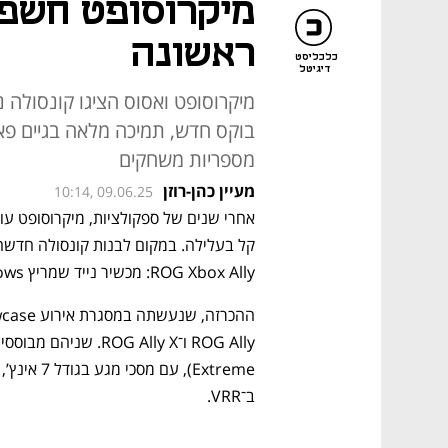
מיקרוסופט חשפה
ראשונה
כלכליסט
דיגיטל
בוקס חדש, תמיכה מלאה בגיים פאס
מספריות משחקים
מעיין כהן-רוזן
10:14, 09.06.25
ROG Xbox Ally: מכשיר נייד שמריץ Windows, אבל בנוי כולו סביב חוויית Xbox. 
ב־VRR. 