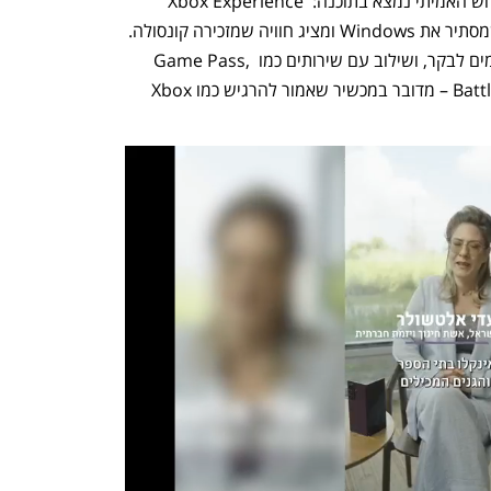
רטט מתקדמים. אבל מעבר למפרט, החידוש האמיתי נמצא בתוכנה: Xbox Experience 
forhandheld - ממשק משתמש חדש שמסתיר את Windows ומציג חוויה שמזכירה קונסולה. 
בעזרת כפתור Xbox פיזי, תפריטים מותאמים לבקר, ושילוב עם שירותים כמו Game Pass, 
Xbox Cloud Gaming, Steam ו־Battle.net – מדובר במכשיר שאמור להרגיש כמו Xbox 