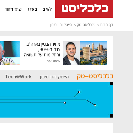
24/7
באזז
שוק ההון
דף הבית
כלכליסט-טק
הייטק והון סיכון
מחיר הבניין בארה"ב
צנח ב-90%,
והחלומות על תשואה
גבוהה התנפצו
אלמוג עזר
כלכליסט-טק
הייטק והון סיכון
Tech@Work