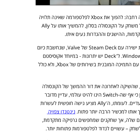
לפי מיקרוסופט, מדובר בחלק מאסטרטגיה רחבה: להפוך את Xbox לפלטפורמה שאינה תלויה 
יותר בקונסולה אחת. השחקן יוכל להתחיל משחק על הקונסולה בסלון, להמשיך אותו על Ally 
דמות, ההישגים וההגדרות נעים איתו.
המהלך הזה מציב את מיקרוסופט בתחרות ישירה עם Steam Deck של Valve, שנחשבת כיום 
למובילה בתחום הקונסולות המבוססות Windows. ל־Deck יש יתרונות - במיוחד אקוסיסטם 
יציב ותמיכה ב־Steam - אך הוא לא מגיע עם התמיכה המובנית בשירותים של Xbox, ולא כולל 
עוד תתחרה הקונסולה החדשה בנינטנדו, שהשיקה לאחרונה את דור ההמשך של הקונסולה 
הניידת שלה, ה־Switch. בהקשר זה יצויין כי אף שה-Switch הינו להיט עולמי, עדיין מדובר 
באקו־סיסטם סגור שמוגבל למשחקים בלעדיים. לעומתו, ה־Ally מציע גישה חופשית לעשרות 
 אותו למכשיר הרבה יותר פתוח. 
נינטנדו צפויה 
 בזכות הכותרים האהובים שלה, אך שחקנים שמחפשים גרפיקה מתקדמת, 
שחק – עשויים לנדוד לפלטפורמות פתוחות יותר.