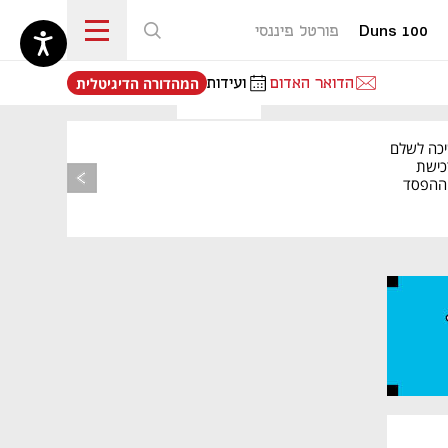
Duns 100
פורטל פיננסי
נפתח בכרטיסייה חדשה
הדואר האדום
ועידות
המהדורה הדיגיטלית
יכה לשלם
כישת
BASE: ההפסד
הרבעוני זינק ל-76