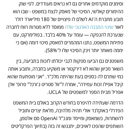
וסימנים מוקדמים אחרים גם לא נראים מעודדים. לפי שוק 
ההימורים קאלשי, הסיכוי של מאסק לנצח במשפט - שבו הוא 
תובע מחברת ה־AI לשלם לו פיצויים של 180 מיליארד דולר 
לאור 
שינוי המבנה הארגוני שלה
 ממוסד ללא מטרות רווח לחברה 
שנערכת להנפקה — עומד על 40% בלבד. בפולימרקט, עם 
פתיחת המשפט, נתנו המהמרים למאסק סיכוי דומה (אם כי 
יממה מאוחר יותר זינק הסיכוי שלו ל־58%).
משפטנים גם הביעו ספקות לגבי יכולתו לזכות בתביעה, בין 
השאר מכיוון שהוא לא דירקטור או משקיע בחברה, ותובע אותה 
כמי שתרם לה כספים בעת שהיתה מלכ"ר. "אני מופתעת שהוא 
קיבל אפילו זכות עמידה", אמרה ל"וול סטריט ג'ורנל" פרופ' אלן 
אפריל מבית הספר למשפטים של UCLA.
הדרמה שעתידה להיפרס בחודש הקרוב באולם בית המשפט 
הפדרלי באוקלנד אולי תהיה מלהיבה, מלאת יצרים ותוביל 
להשחרות, כשמאסק ומייסד ומנכ"ל OpenAI סם אלטמן, 
השותפים שהפכו לאויבים, יתנגשו זה בזה (בתיווך הפרקליטים 