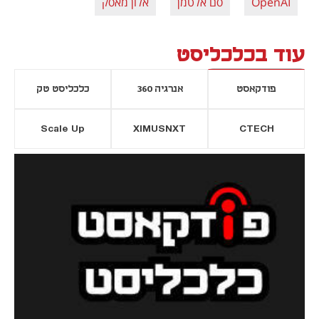
OpenAI
סם אלטמן
אלון מאסק
עוד בכלכליסט
פודקאסט
אנרגיה 360
כלכליסט טק
Scale Up
XIMUSNXT
CTECH
יסייה חדשה
נפתח בכרטיסייה חדשה