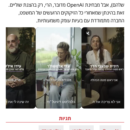
שלהם), אבל מבחינת OpenAI מדובר, הרי, רק בהצגת שוליים. 
זאת בהינתן שמאחורי כל הזיקוקים הרועשים של המשפט, 
החברה מתמודדת עם בעיות עומק משמעותיות.
אני לא צריכה את המשרד: רונית שרעבי-חדד מנהלת ארגון של 30000 עובדים מכל מקום_v
כלכליסט דיגיטל "חינוך הוא המשימה של החיים שלי"_v
זה שינה לי את החיים: 
תגיות