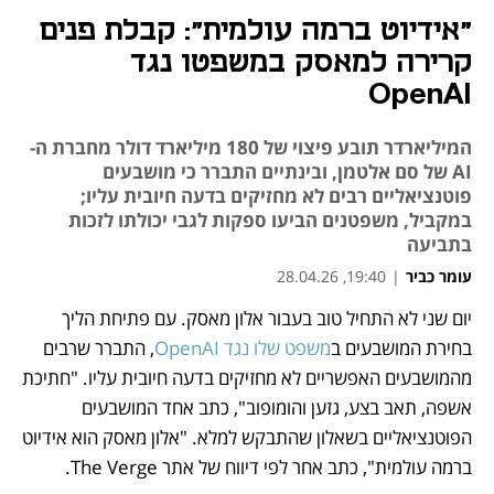
"אידיוט ברמה עולמית": קבלת פנים
קרירה למאסק במשפטו נגד
OpenAI
המיליארדר תובע פיצוי של 180 מיליארד דולר מחברת ה-
AI של סם אלטמן, ובינתיים התברר כי מושבעים
פוטנציאליים רבים לא מחזיקים בדעה חיובית עליו;
במקביל, משפטנים הביעו ספקות לגבי יכולתו לזכות
בתביעה
עומר כביר
|
19:40, 28.04.26
יום שני לא התחיל טוב בעבור אלון מאסק. עם פתיחת הליך 
נפתח בכרטיסייה חדשה
נפתח בכרטיסייה חדשה
בחירת המושבעים ב
משפט שלו נגד OpenAI
, התברר שרבים 
מהמושבעים האפשריים לא מחזיקים בדעה חיובית עליו. "חתיכת 
אשפה, תאב בצע, גזען והומופוב", כתב אחד המושבעים 
הפוטנציאליים בשאלון שהתבקש למלא. "אלון מאסק הוא אידיוט 
ברמה עולמית", כתב אחר לפי דיווח של אתר The Verge.