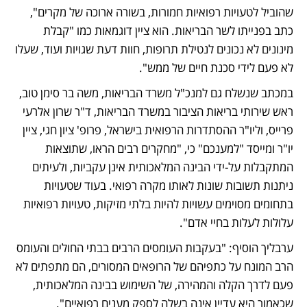
שהוביל לטעויות רפואיות חמורות, בשורה ארוכה של מקרים", 
כתב בפנייתו לשר הבריאות. הוא ציין דוגמאות כמו "קבלת 
מינונים לא נכונים לנטילת תרופות, חוות דעת שגויות ועוד, שעלו 
לא פעם לידי סכנת חיים של ממש".
במכתב שנשלח גם למנכ"ל משרד הבריאות, משה בר סימן טוב, 
ראש שירותי בריאות הציבור במשרד הבריאות, ד"ר שרון אלרעי 
פרייס, וליו"ר ההסתדרות הרפואית בישראל, פרופ' ציון חגי, ציין 
יו"ר ומייסד "למענכם" כי, "מחקרים רבים הראו, שתוצאות 
המתקבלות על-ידי הבינה המלאכותית אינן עקביות, ולעיתים 
ניתנות תשובות שונות לאותו מקרה רפואי. בעוד שטעויות 
בתחומים מסוימים עשויות להיות בלתי מזיקות, טעויות רפואיות 
עלולות לעלות בחיי אדם". 
ערבליך הוסיף: "בעקבות העומסים הרבים בבתי החולים והעומס 
הרב המונח על כתפיהם של הרופאים המסורים, הם מתפתים לא 
פעם לדרך הקלה והמהירה, של השימוש בבינה המלאכותית, 
שכאמור היא עדיין אינה בשלה לספק מענים רפואיים".