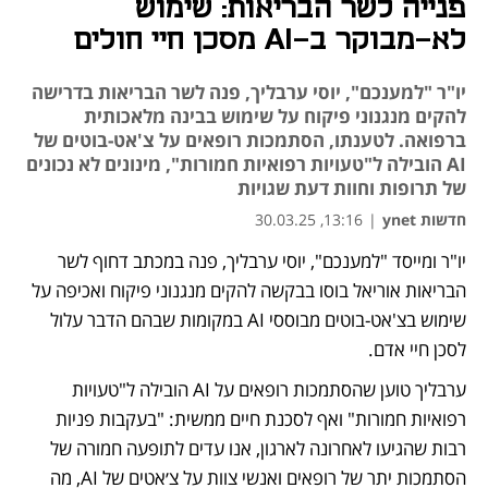
פנייה לשר הבריאות: שימוש
לא-מבוקר ב-AI מסכן חיי חולים
יו"ר "למענכם", יוסי ערבליך, פנה לשר הבריאות בדרישה
להקים מנגנוני פיקוח על שימוש בבינה מלאכותית
ברפואה. לטענתו, הסתמכות רופאים על צ'אט-בוטים של
AI הובילה ל"טעויות רפואיות חמורות", מינונים לא נכונים
של תרופות וחוות דעת שגויות
חדשות ynet
|
13:16, 30.03.25
יו"ר ומייסד "למענכם", יוסי ערבליך, פנה במכתב דחוף לשר 
הבריאות אוריאל בוסו בבקשה להקים מנגנוני פיקוח ואכיפה על 
שימוש בצ'אט-בוטים מבוססי AI במקומות שבהם הדבר עלול 
לסכן חיי אדם. 
ערבליך טוען שהסתמכות רופאים על AI הובילה ל"טעויות 
רפואיות חמורות" ואף לסכנת חיים ממשית: "בעקבות פניות 
רבות שהגיעו לאחרונה לארגון, אנו עדים לתופעה חמורה של 
הסתמכות יתר של רופאים ואנשי צוות על צ׳אטים של AI, מה 