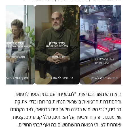
טכנולוגיה זה לא רק בהייטק: גם תעשיית המזון הישראלית מאמצת כלי AI, אוטומציה וניתוח דאטה בזמן אמת
זה שינה לי את החיים: איך עידו איז'ק הופך את הסמארטפון לכלי צילום מקצועי_v
חינוך הוא המש
הוא דרש משר הבריאות, "לגבש יחד עם בתי הספר לרפואה 
וההסתדרות הרפואית בישראל הנחיות ברורות וכללי אתיקה 
ברורים, לגבי השימוש בבינה מלאכותית ברפואה, לצד הקמתם 
של מנגנוני פיקוח ואכיפה על הצוותים, כולל קביעת סנקציות 
ואזהרות לצוותי רפואה המשתמשים בה ואף לבתי החולים, 