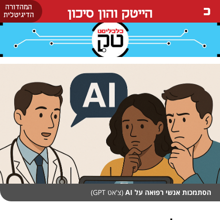
המהדורה
הייטק והון סיכון
הדיגיטלית
הסתמכות אנשי רפואה על AI
(צ'אט GPT)