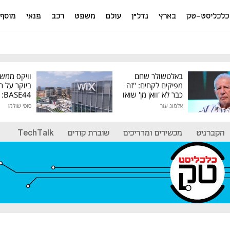
כלכליסט-טק
בארץ
נדל"ן
עולם
משפט
רכב
פנאי
מוסף
באלטשולר שחם
וויקס ממש
מפיקים לקחים: "זה
ביוקר על ר
כבר לא 'וואן מן' שואו
44
של גילעד"
אלמוג עזר
סופי שולמן
מיליון דולר
הקברניט
מכשירים ומדריכים
שוברת קודים
TechTalk