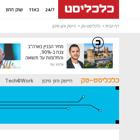
24/7
באזז
שוק ההון
דף הבית
כלכליסט-טק
הייטק והון סיכון
מחיר הבניין בארה"ב
צנח ב-90%,
כלכליסט
דיגיטל
והחלומות על תשואה
גבוהה התנפצו
אלמוג עזר
כלכליסט-טק
הייטק והון סיכון
Tech@Work