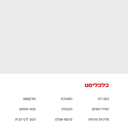
CTech – the
הבית של ההייטק הישראלי
כתבו לנו
המערכת
פודקאסט
המייל האדום
ההנהלה
תנאי שימוש
מדיניות פרטיות
פרסמו אצלנו
הפוך לדף הבית