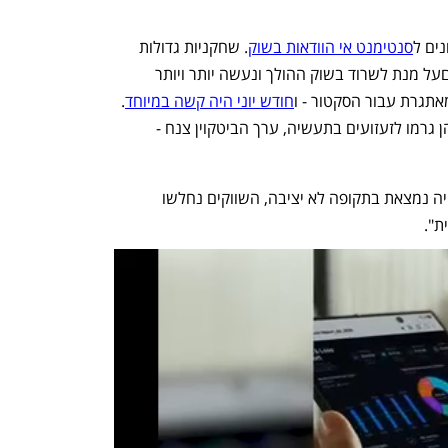
ים ל
סנטימנט אי הוודאות בשוק
. שחקניות גדולות 
בתחום נוקטות לאחרונה בצעדים דרסטייםעל מנת לשרוד בשוק ההולך ונעשה יותר ויותר 
חודש יוני היה קשה במיוחד
. 
חברות שנאלצו למכור או לחסל את עסקיהן גרמו לזעזועים בתעשיה, ערך הביטקוין צנח - 
מנכ"ל החברה מייק לוויט אמר כי "התעשייה נמצאת בתקופה לא יציבה, השווקים נחלשו 
ת".