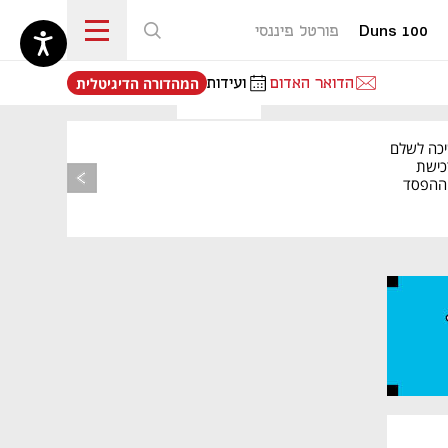
Duns 100
פורטל פיננסי
נפתח בכרטיסייה חדשה
הדואר האדום
ועידות
המהדורה הדיגיטלית
מאמר קניות
יכה לשלם
כישת
BASE: ההפסד
הרבעוני זינק ל-76