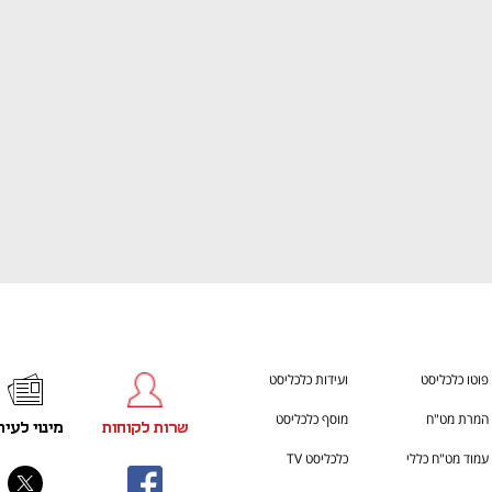
ענף במתח גבוה
מדברים כלכלה, עסקים ומה שב
פוטו כלכליסט
ועידות כלכליסט
המרת מט"ח
מוסף כלכליסט
שרות לקוחות
מינוי לעית
עמוד מט"ח כללי
כלכליסט TV