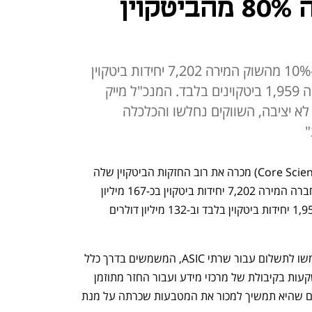
Scientific מכרה 80% מהביטקוין
חברת הכרייה החולשת על יותר מ-10% מהשוק המירה 7,202 יחידות ביטקוין
ב-167 מיליון דולר והשאירה לעצמה 1,959 ביטקוינים בלבד. המנכ"ל מייק
א יציבה, השווקים נחלשו והכלכלה
"
חברת כריית הביטקוין קור סיינטיפק (Core Scientific) מכרה את רוב החזקות הביטקוין שלה 
ביוני, כך מסרה החברה בעדכון חודשי. החברה המירה 7,202 יחידות ביטקוין בכ-167 מיליון 
דולר. על פי דוחות, היא מחזיקה כעת ב-1,959 יחידות ביטקוין בלבד וב-132 מיליון דולרים 
רווחים ממכירות הביטקוין של החברה שימשו לתשלום עבור שרתי ASIC, המשמשים בדרך כלל 
לכריית מטבעות קריפטו, כמו גם עבור השקעות בקיבולת של מרכזי מידע ועבור החזר מתוזמן 
של חובות – כך על פי החברה, שמוסרת גם שהיא תמשיך למכור את המטבעות שכרתה על מנת 