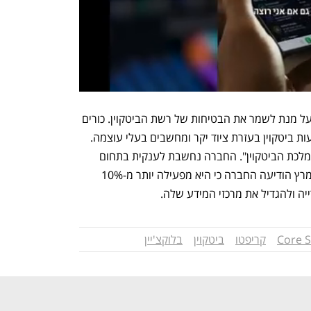
חברות כרייה כמו קור סיינטיפיק הכרחיות על מנת לשמר את הבטיחות של רשת הביטקוין. כורים 
מאשרים את העסקאות המבוצעות באמצעות ביטקוין בעזרת ציוד יקר ומחשבים בעלי עוצמה.  
בעבר כינתה את עצמה "קור סיינטיפיק" "מלכת הביטקוין". החברה נחשבת לענקית בתחום 
ומפעילה יותר מ-180 אלף שרתי ASIC. במרץ הודיעה החברה כי היא מפעילה יותר מ-10% 
יה ולהגדיל את מרכזי המידע שלה. 
Core S
קריפטו
ביטקוין
בלוקצ'יין