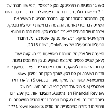
כ-15% ממניותיה לארכיטקט מסן פרנסיסקו, לפי שווי חברה של 
3.1 מיליארד דולר. מכירת המניות צפויה להיות מוכרזת כבר היום 
(ו'). ההחלטה למכור נתח קטן בחברה הבריטית תשאיר את 
השליטה בה בידי נאמנות המשפחה בראשות קייטי צ'ודנובסקי, 
אלמנתו של הבעלים ליאוניד ראדבינסקי. היזם המנוח ממוצא 
אוקראיני-אמריקאי רכש את פניקס אינטרנשיונל, החברה 
הבעלים והמפעילה של OnlyFans, בשנת 2018.
הצעתה של ארקיטק ממומנת באמצעות כלי השקעה ייעודי 
(SPV) שגייס כספים מקבוצת משקיעים. בין התומכים נמנות 
קרנות הקשורות לפאקר, המוכר באוסטרליה בעיקר כטייקון קזינו 
ומדיה לשעבר, וכן סם לסין, שותף בקרן ההון סיכון Slow 
Ventures. עושרו של פאקר מוערך בכמעט 5 מיליארד דולר 
אוסטרלי (3.6 מיליארד דולר) לפי רשימת העשירים של 
Australian Financial Review, המציבה אותו בין העשירים 
ביותר במדינה. זאת בעקבות מכירת נכסי המדיה המשפחתיים 
ואחזקתו הגדולה באימפריית ההימורים Crown Resorts לקרן 