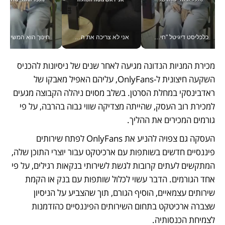
כלכליסט דיגיטל "חינוך הוא המשימה של החיים שלי"_v
אני לא צריכה את המשרד: רונית שרעבי-חדד מנהלת ארגון של 30000 עובדים מכל מקום_v
חינוך הוא המש
מכירת המניות הנדונה מגיעה לאחר שנים של ניסיונות להכניס 
השקעה חיצונית ל-OnlyFans, עליהם האפיל מאבקו של 
ראדבינסקי במחלת הסרטן. בשלב מסוים ניהלה הקבוצה מגעים 
למכירת רוב העסק, שהייתה מצדיקה שווי גבוה בהרבה, על פי 
גורמים המכירים את ההליך.
העסקה גם צפויה להניע את OnlyFans לפתח שירותים 
פיננסיים חדשים בשותפות עם ארכיטקט עבור יוצרי התוכן שלה, 
המתקשים לעתים קרובות לגשת לשירותי בנקאות רגילים, על פי 
אחד הגורמים. הדבר עשוי לכלול שותפות עם בנק או הקמת 
שירותים עצמאיים, הוסיף הגורם, תוך שהצביע על הניסיון 
שצברה ארכיטקט בתחום השירותים הפיננסיים כהזדמנות 
לצמיחת הכנסותיה.