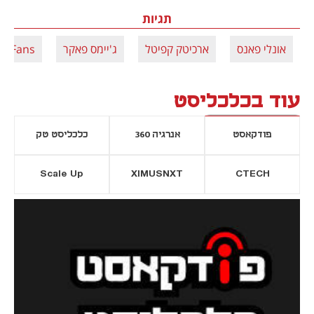
תגיות
אונלי פאנס
ארכיטק קפיטל
ג'יימס פאקר
lyFans
עוד בכלכליסט
פודקאסט
אנרגיה 360
כלכליסט טק
Scale Up
XIMUSNXT
CTECH
יסייה חדשה
נפתח בכרטיסייה חדשה