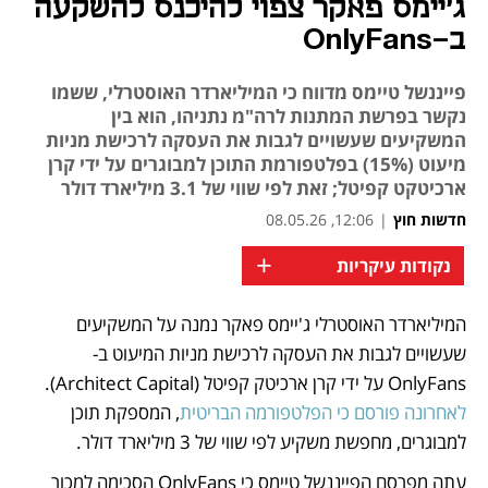
ג'יימס פאקר צפוי להיכנס להשקעה
ב-OnlyFans
פייננשל טיימס מדווח כי המיליארדר האוסטרלי, ששמו
נקשר בפרשת המתנות לרה"מ נתניהו, הוא בין
המשקיעים שעשויים לגבות את העסקה לרכישת מניות
מיעוט (15%) בפלטפורמת התוכן למבוגרים על ידי קרן
ארכיטקט קפיטל; זאת לפי שווי של 3.1 מיליארד דולר
חדשות חוץ
|
12:06, 08.05.26
+
נקודות עיקריות
המיליארדר האוסטרלי ג'יימס פאקר נמנה על המשקיעים 
נפתח בכרטיסייה חדשה
נפתח בכרטיסייה חדשה
שעשויים לגבות את העסקה לרכישת מניות המיעוט ב-
OnlyFans על ידי קרן ארכיטק קפיטל (Architect Capital). 
לאחרונה פורסם כי הפלטפורמה הבריטית
, המספקת תוכן 
למבוגרים, מחפשת משקיע לפי שווי של 3 מיליארד דולר.
עתה מפרסם הפייננשל טיימס כי OnlyFans הסכימה למכור 