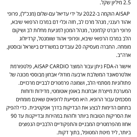
2.5 מיליון שקל.
 AISAP הוקמה ב-2022 על ידי עדיאל עם-שלום (מנכ"ל), פרופ׳ 
אהוד רענני, מנהל מרכז לב, חזה וכלי דם במרכז הרפואי שיבא, 
פרופ׳ רוברט קלמפנר, מנהל המכון למניעת מחלות לב ושיקום 
הלב במרכז הרפואי שיבא, ופרופ׳ אהוד שוומנטל, קרדיולוג 
מומחה. החברה מעסיקה 20 עובדים במשרדים בישראל ובוסטון, 
ארה"ב.
אישור ה-FDA ניתן עבור המוצר AISAP CARDIO, פלטפורמת 
אולטרסאונד המשלבת ארבעה מודולי אבחון מבוססי מכונה של 
פתולוגיות מסתמי הלב, ושמונה פרמטרים לבביים מרכזיים. 
המערכת מייצרת אבחנות באופן אוטומטי, מדידות ודוחות 
מסכמים עבור הרופא. היא מסייעת לרופאים שאינם מומחים 
בתחום הדימות לבצע את הבדיקות בדרך אפקטיבית. כדי להפיק 
את הסריקות הטובות ביותר ולזהות במהירות ובדייקנות עד 90 
אחוז מהפרמטרים המבניים והתפקודיים הלבביים הנפוצים 
ביותר, ליד מיטת המטופל, בתוך דקות.