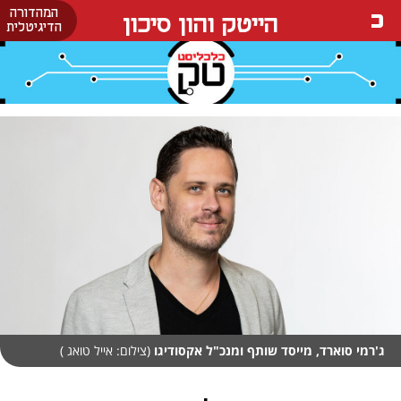
המהדורה
הייטק והון סיכון
הדיגיטלית
ג'רמי סוארד, מייסד שותף ומנכ"ל אקסודיגו
(צילום: אייל טואג )