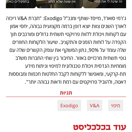
זה שינה לי את החיים: איך עידו איז'ק הופך את הסמארטפון לכלי צילום מקצועי_v
אין שעה שלא התעסקתי במשבר - טל אלכסנדרוביץ’ שגב מנהלת משברים תקשורתיים מכל מקום עם ה- Galaxy Z Fold8 Ultra שלה_v
בתפקידים כאלה אי אפשר לח
ג'רמי סוארד, מייסד-שותף ומנכ"ל Exodigo: "חברת V&A ריכזה 
לאורך השנים צוות יוצא דופן ברמה מקצועית גבוהה, יחסי אמון 
עם לקוחות ויכולת ללוות פרויקטי תשתית גדולים ומורכבים תוך 
הקפדה על לוחות הזמנים והתקציב. שיעור הלקוחות החוזרים 
שלה עומד על 90%, נתון המשקף את עומק הקשרים שלה עם 
גופי תשתית מרכזיים באזור. החיבור בין שתי החברות משלב 
מומחיות הנדסית ויכולת טכנולוגית למיפוי וניתוח מידע 
תת-קרקעי, ומאפשר ללקוחות לקבל החלטות חכמות ומבוססות 
דאטה, ולהוביל פרויקטים עם רמת ודאות גבוהה יותר".
תגיות
מיפוי
V&A
Exodigo
עוד בכלכליסט