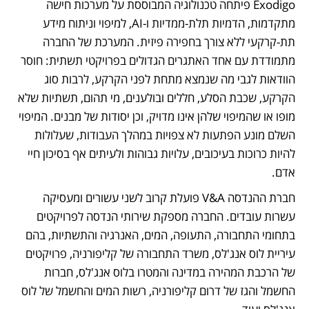
Exodigo פיתחה טכנולוגיה המבוססת על מערכות חישה 
מתקדמות, הדמיות תלת-ממדיות ו-AI, למיפוי וניתוח מידע 
תת-קרקעי ללא צורך בחפירה פיזית. המערכת של החברה 
מתמודדת עם אחד האתגרים הגדולים בפרויקטי תשתית: חוסר 
הוודאות לגבי מה שנמצא מתחת לפני הקרקע, לרבות סוג 
הקרקע, שכבת הסלע, חללים ובולענים, מי תהום, תשתיות שלא 
מופו או שהמיפוי שלהן אינו מדויק, וכן יסודות של מבנים. המיפוי 
השלם מונע הפתעות לא צפויות במהלך העבודות, שעלולות 
להיות כרוכות בעיכובים, עלויות גבוהות ולעיתים אף בסיכון חיי 
אדם.
חברת ההנדסה V&A פועלת קרוב לשני עשורים ומעסיקה 
עשרות עובדים. החברה מספקת שירותי הנדסה לפרויקטים 
בתחומי התחבורה, התעופה, המים, האנרגיה והתשתיות, בהם 
עיריית לוס אנג'לס, משרד התחבורה של קליפורניה, פרויקטים 
של הרכבת המהירה במדינה והמטרו בלוס אנג'לס, חברות 
החשמל והגז של דרום קליפורניה, רשות המים והחשמל של לוס 