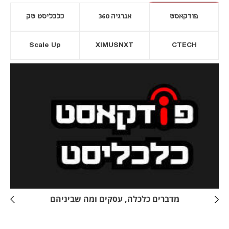
פודקאסט
אנרגיה 360
כלכליסט טק
Scale Up
XIMUSNXT
CTECH
יסייה חדשה
נפתח בכרטיסייה חדשה
מדברים כלכלה, עסקים ומה שביניהם