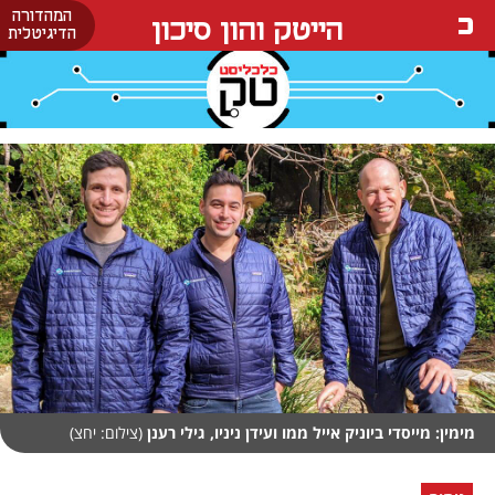
המהדורה
הייטק והון סיכון
הדיגיטלית
מימין: מייסדי ביוניק אייל ממו ועידן ניניו, גילי רענן
(צילום: יחצ)