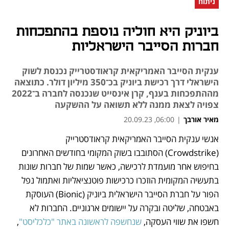
ניתוח
ביוניק היא חוליה נוספת בהתפכחות
חברות הסייבר הישראליות
ענקית הסייבר האמריקאית קראודסטרייק נכנסת לשוק
הישראלי דרך רכישת ביוניק בכ־350 מיליון דולר. כתוצאה
מההתפכחות בענף, קרן אינסייט שנכנסה לחברה ב־2022
צפויה לצאת ממנה ללא תשואה על ההשקעה
מאיר אורבך
|
06:00, 20.09.23
אנשי ענקית הסייבר האמריקאית קראודסטרייק 
נפתח בכרטיסייה חדשה
נפתח בכרטיסייה חדשה
נפתח בכרטיסייה חדשה
נפתח בכרטיסייה חדשה
(Crowdstrike) הסתובבו בשוק המקומי בחודשים האחרונים 
בחיפוש אחר מועמדת לרכישה, כאשר שמות של חברות שונות 
בתעשיה המקומית הוזכרו כרכישות פוטנציאליות ואתמול נפל 
הפור על חברת הסייבר הישראלית ביוניק (Bionic) העוסקת 
באבטחה, שליטה ובקרה על יישומים ארגוניים. החברות לא 
חשפו את שווי העסקה, 
שנחשפה לראשונה באתר "כלכליסט"
, 