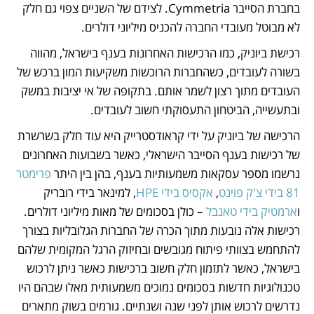
בחברת הסייבר Cymmetria. לצידם של השניים צפוי גם חלק 
לא מבוטל מעובדי החברה להכניס מיליוני דולרים. 
רכישת ביוניק, כמו הרכישות האחרונות בענף בישראל, מהווה 
בשורה לעובדים, כשהחברות הרוכשות משקיעות המון ברכש של 
העובדים מתוך רצון לשמר אותם. בתקופה של אי יציבות במשק 
ובתעשייה, הביטחון התעסוקתי חשוב לעובדים. 
הרכישה של ביוניק על ידי קראודסטרייק היא עוד חלק בשרשרת 
של רכישות בענף הסייבר הישראלי, כאשר בשבועות האחרונים 
נרשמו מספר עסקאות משמעותיות בענף, בהן בין היתר 
פרימטר 
81 בידי צ'ק פוינט
, 
אקסיס בידי HPE
, למינאר בידי רובריק 
ו
ארמטיק בידי טאנבל
 – כולן בסכומים של מאות מיליוני דולרים. 
רכישות אלה נובעות מתוך הכרה של החברות הגלובליות בצורך 
להתחמש בצוותי פיתוח מגובשים ובחיזוק הרגל המקומית שלהם 
בישראל, כאשר לתזמון חלק חשוב ברכישות כאשר ניתן לרכוש 
טכנולוגיות חדשות בסכומים נמוכים משמעותית מאלו שבהם היו 
נדרשים לרכוש אותן לפני שנה ושנתיים. גורמים בשוק מתארים 