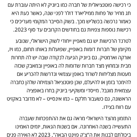
כי רכישה פוטנציאלית של חברה כמו ביוניק לא היתה עוברת עם 
תג מחיר של פחות ממיליארד דולר לפני שנה, כאשר כעת היא 
כאמור נרכשה בכשליש מכך. בשוק הסייבר המקומי מעריכים כי 
רכישות נוספות צפויות גם בחודשים הקרובים עד סוף 2023.
לטרנד הרכישות יש גם מאפיין ייחודי לשוק הישראלי, שנובע 
מקיומן של חברות דומות באופיין, שפועלות באותו תחום, כמו ויז, 
אורקה וארמטיק. גם ביוניק הגיעה לנקודה שבה יש לה תחרות 
מבית ובמחוץ מצד חברות שדומות לה באופיין ובמאבק שכזה 
מעטות מצליחות לשרוד באופן עצמאי ונדרשות להכריע אם 
להימכר בזמן או להיעלם, שכן פוטנציאל הצמיחה שלהן כחברה 
עצמאית מוגבל. מייסדי ומשקיעי ביוניק בחרו באופציה 
הראשונה, גם כשעבור חלקם – כמו אינסייט – לא מדובר באקזיט 
עם רווח בצידו. 
התזמון מהצד הישראלי מראה גם את ההתפכחות שעברה 
התעשייה בשנה האחרונה. אם בשנות הגאות, יזמים האמינו 
ביכולתם לבנות את ה"צ'ק פוינט הבאה", 2023 לא האירה פנים 