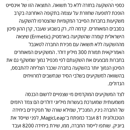
כספי ההשקעה בחזרה ללא כל תשואה. התוצאה הזו של אינסייט 
הופכת לתופעה שחוזרת על עצמה בתקופה האחרונה בקרב 
משקיעות בחברות הסייבר המקומיות שהצטרפו להשקעה 
בסבבים המאוחרים. קדמה לה, רק בשבוע שעבר, קרן ההון סיכון 
הישראלית קומרה שהשקיעה בארמטיק (Ermetic) שיצאה 
מההשקעה ללא תשואה עם מכירת החברה לטאנבל 
האמריקאית תמורת 300 מיליון דולר. המשקיעים המאוחרים 
בחברות מבצעים את השקעתם לפי מכפיל נמוך שמשקף גם את 
הסיכון הנמוך יותר בהשקעה בחברה שכבר הצליחה להתבסס, 
בהשוואה למשקיעים בשלבי הסיד שנחשבים למרוויחים 
הגדולים. 
לצד המשקיעים המוקדמים מי שצפויים לרשום הכנסה 
משמעותית שמוערכת בעשרות מיליוני דולרים הם צמד היזמים 
של החברה ניניו, המנכ"ל, שמילא שורה של תפקידים ביחידה 
הטכנולוגית 81 ועבד כמפתח ב־MagicLeap, לפני שייסד את 
ביוניק. שותפו לייסוד החברה, ממו, שירת ביחידה 8200 ועבד 