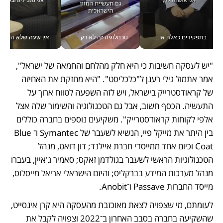
בתפקידים כאלה אי אפשר לחכות: אושרת לוי מניעה השקעות ענק מהטלפון_v
טכנולוגיה זה לא רק בהייטק: גם תעשיית המזון הישראלית מאמצת כלי AI, אוטומציה וניתוח דאטה בזמן אמת
אין שעה שלא התעסקתי במשבר - טל אלכסנדרוביץ’ שגב מנהלת משברים
"יש לעסקה חשיבות כי היא חלק מהלחם והחמאה של ישראל", 
אמר אתמול גילי רענן ל"כלכליסט". "היא מחזקת את האחיזה 
של קראודסטרייק בישראל, ויש לזה השפעה לטווח ארוך על 
התעשיה. הכסף חשוב, אבל גם הטכנולוגיה והשימור שלה אצל 
אלפי לקוחות קראודסטרייק". משקיעים נוספים בחברה כוללים 
בין היתר את מייקל פיי, הנשיא לשעבר של Symantec ו־Blue 
Coat וכיום אחד ממייסדי חברת איילנד; דון דואט, מנהל 
הטכנולוגיות הראשי לשעבר בגולדמן זאקס; סאמיר ג'איין, בעברו 
מנהל מערכות המידע בברקליס; והיזם הישראלי אריאל מייסלוס, 
מייסד החברות Passave ו־Anobit.
לעומתם, מי שצפויה לצאת מאוכזבת מהעסקה היא קרן אינסייט, 
שהשקיעה בחברה בסבב האחרון ב־2022 וצפויה לקבל את 