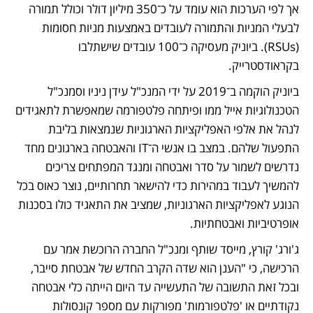
אך לפי הערכות הוא עומד על כ־350 מיליון דולר וכולל תמורה 
לבעלי המניות והתמורה לעובדים באמצעות מניות חסומות 
(RSUs). ביוניק מעסיקה כ־100 עובדים שישתלבו 
בקראודסטרייק. 
ביוניק הוקמה ב־2019 על ידי המנכ"ל עידן ניניו וסמנכ"ל 
הטכנולוגיות אייל ממו ופיתחה פלטפורמה שמאפשרת לתאגידים 
לנהל את אלפי האפליקציות הארגוניות שנמצאות בליבת 
התפעול שלהם. במצב בו אנשי ה־IT והאבטחה בארגונים מחד 
נדרשים לשמור על סדר ואבטחה ומנגד המפתחים צריכים 
להמשיך לעבוד במהירות כדי להישאר תחרותיים, נוצר כאוס בכל 
הנוגע לאפליקציות הארגוניות, שמציב את התאגיד כולו בסכנות 
אופרטיביות ואבטחתיות. 
ג'ורג' קורץ, מייסד שותף ומנכ"ל החברה הרוכשת אמר עם 
הרכישה, כי "הענן הוא שדה הקרב החדש של אבטחת סייבר, 
ובכל זאת התשובה של התעשייה עד היום הייתה כלי אבטחה 
נקודתיים או 'פלטפורמות' מפורקות עם מספר קונסולות 