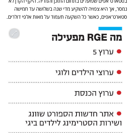
בסטארט־אפים שפועלים בתחום התוכן והמדיה. היקף הקרן לא 
נמסר, אך היא צפויה להשקיע מדי שנה בשלושה עד חמישה 
סטארט־אפים, כאשר כל השקעה תעמוד על מאות אלפי דולרים.