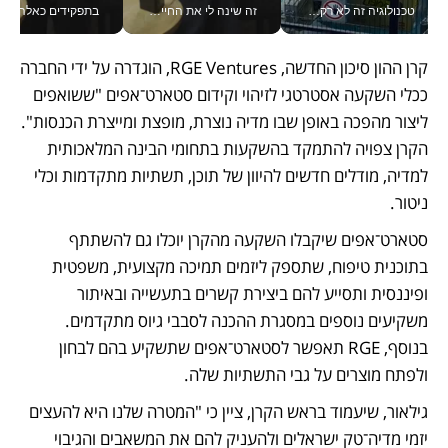
טכנולוגיה זה לא רק בהייטק: גם תעשיית המזון הישראלית מאמצת כלי AI, אוטומציה וניתוח דאטה בזמן אמת
זה שינה לי את החיים: איך עידו איז'ק הופך את הסמארטפון לכלי צילום מקצועי_v
בתפקידים כאלה אי אפשר לח
קרן ההון סיכון החדשה, RGE Ventures, הוגדרה על ידי החברה 
ככלי השקעה אסטרטגי לזיהוי וקידום סטארט־אפים "ששואפים 
ליצור מהפכה באופן שבו מדיה נוצרת, מופצת ומייצרת הכנסות". 
הקרן צפויה להתמקד בהשקעות בתחומי הבינה המלאכותית 
למדיה, מודלים חדשים להיוון של תוכן, תשתיות מתקדמות וכלי 
ניטור.
סטארט־אפים שיקבלו השקעה מהקרן יוכלו גם להשתתף 
בתוכנית טיפוח, שתספק ליזמים תמיכה מקצועית, משפטית 
ופיננסית ותסייע להם ביצירת קשרים בתעשייה ובאיתור 
משקיעים נוספים במסגרת ההכנה לסבבי גיוס מתקדמים. 
בנוסף, RGE תאפשר לסטארט־אפים שתשקיע בהם לבחון 
ולפתח מוצרים על גבי התשתיות שלה.
גילאור, שיעמוד בראש הקרן, ציין כי "המטרה שלנו היא להעצים 
יזמי מדיה־טק ישראלים ולהעניק להם את המשאבים והגיבוי 