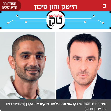
המהדורה
הייטק והון סיכון
הדיגיטלית
מימין: יו"ר RGE שי רקנאטי וטל גילאור שיקים את הקרן
(צילומים: פזית
עוז, אבירן מויאל)