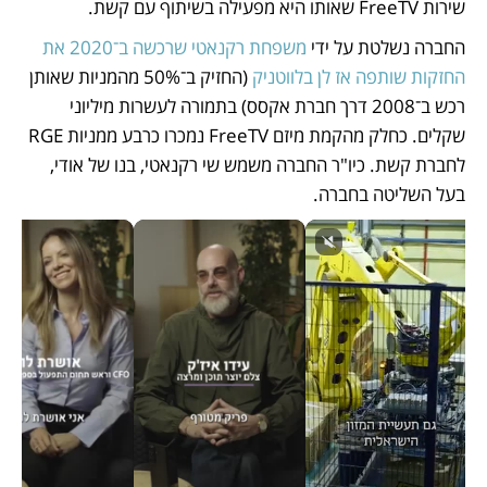
שירות FreeTV שאותו היא מפעילה בשיתוף עם קשת.
החברה נשלטת על ידי 
משפחת רקנאטי שרכשה ב־2020 את 
החזקות שותפה אז לן בלווטניק
 (החזיק ב־50% מהמניות שאותן 
רכש ב־2008 דרך חברת אקסס) בתמורה לעשרות מיליוני 
שקלים. כחלק מהקמת מיזם FreeTV נמכרו כרבע ממניות RGE 
לחברת קשת. כיו"ר החברה משמש שי רקנאטי, בנו של אודי, 
בעל השליטה בחברה.