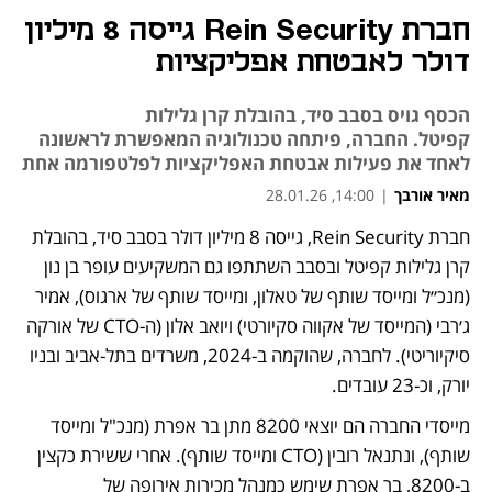
חברת Rein Security גייסה 8 מיליון
דולר לאבטחת אפליקציות
הכסף גויס בסבב סיד, בהובלת קרן גלילות
קפיטל. החברה, פיתחה טכנולוגיה המאפשרת לראשונה
לאחד את פעילות אבטחת האפליקציות לפלטפורמה אחת
מאיר אורבך
|
14:00, 28.01.26
חברת Rein Security, גייסה 8 מיליון דולר בסבב סיד, בהובלת 
קרן גלילות קפיטל ובסבב השתתפו גם המשקיעים עופר בן נון 
(מנכ״ל ומייסד שותף של טאלון, ומייסד שותף של ארגוס), אמיר 
ג׳רבי (המייסד של אקווה סקיורטי) ויואב אלון (ה-CTO של אורקה 
סיקיוריטי). לחברה, שהוקמה ב-2024, משרדים בתל-אביב ובניו 
יורק, וכ-23 עובדים. 
מייסדי החברה הם יוצאי 8200 מתן בר אפרת (מנכ"ל ומייסד 
שותף), ונתנאל רובין (CTO ומייסד שותף). אחרי ששירת כקצין 
ב-8200, בר אפרת שימש כמנהל מכירות אירופה של 