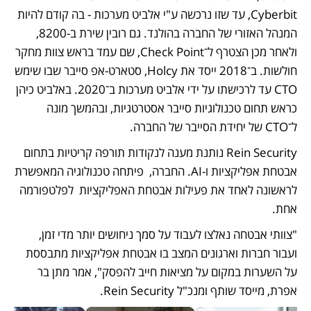
Cyberbit, עד שזו נרכשה ע"י אלביט מערכות - בה קודם להיות 
המנהל האזורי של החברה בהולנד. גם רובין שירת ב-8200, 
ולאחר מכן הצטרף ל־Check Point, שם עמד בראש צוות מחקר 
חולשות. ב־2018 ייסד את Holcy, סטארט-אפ סייבר שבו שימש 
CTO עד לרכישתו על ידי אלביט מערכות ב־2020. באלביט כיהן 
כראש תחום טכנולוגיות סייבר אסטרטגיות, ובהמשך מונה 
ל־CTO של יחידת הסייבר של החברה.
Rein Security נותנת מענה לנקודות תורפה קריטיות בתחום 
אבטחת אפליקציות ו-AI. החברה,  פיתחה טכנולוגיה המאפשרת 
לראשונה לאחד את פעילות אבטחת האפליקציות  לפלטפורמה 
אחת. 
"צוותי אבטחה נאלצו לעבוד על סמך ניחושים יותר מדי זמן, 
ועבור חברות וארגונים המצב בו אבטחת אפליקציות מתבססת 
על השערות במקום על מציאות חייב להפסק", אמר מתן בר 
אפרת, מייסד שותף ומנכ"ל Rein Security.  