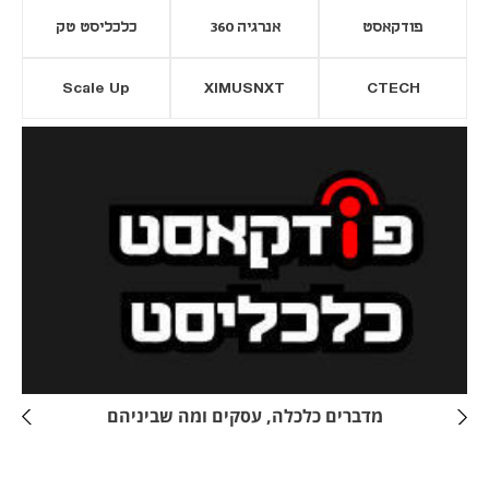
פודקאסט
אנרגיה 360
כלכליסט טק
Scale Up
XIMUSNXT
CTECH
יסייה חדשה
נפתח בכרטיסייה חדשה
מדברים כלכלה, עסקים ומה שביניהם