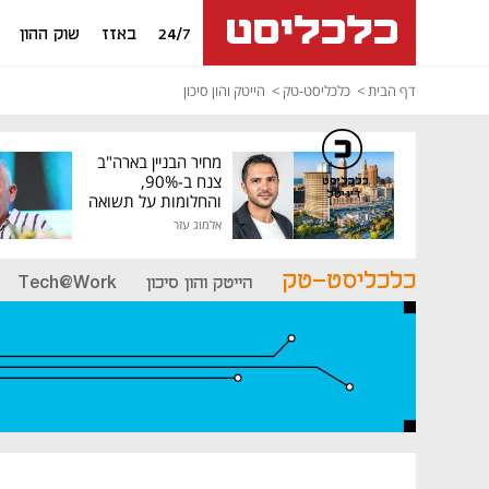
24/7
באזז
שוק ההון
דף הבית
כלכליסט-טק
הייטק והון סיכון
מחיר הבניין בארה"ב
צנח ב-90%,
כלכליסט
דיגיטל
והחלומות על תשואה
גבוהה התנפצו
אלמוג עזר
כלכליסט-טק
הייטק והון סיכון
Tech@Work