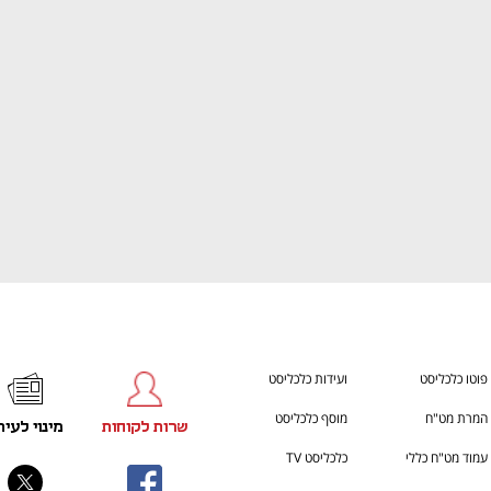
ענף במתח גבוה
מדברים כלכלה, עסקים ומה שב
פוטו כלכליסט
ועידות כלכליסט
המרת מט"ח
מוסף כלכליסט
שרות לקוחות
מינוי לעית
עמוד מט"ח כללי
כלכליסט TV