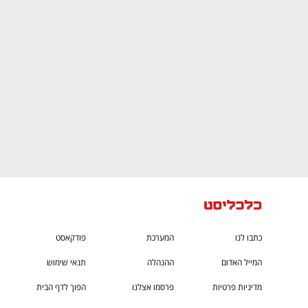
CTech – the
הבית של ההייטק הישראלי
כתבו לנו
המערכת
פודקאסט
המייל האדום
ההנהלה
תנאי שימוש
מדיניות פרטיות
פרסמו אצלנו
הפוך לדף הבית