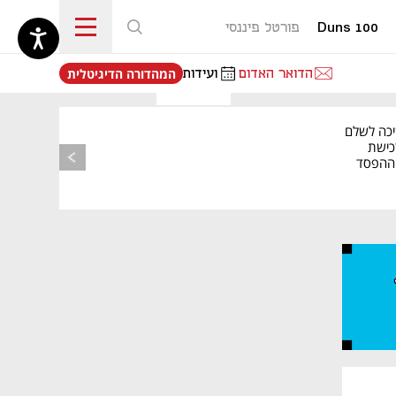
Duns 100
פורטל פיננסי
נפתח בכרטיסייה חדשה
הדואר האדום
ועידות
המהדורה הדיגיטלית
יכה לשלם
כישת
BASE: ההפסד
הרבעוני זינק ל-76