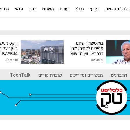
כלכליסט-טק
בארץ
נדל"ן
עולם
משפט
רכב
פנאי
מוסף
באלטשולר שחם
וויקס ממש
מפיקים לקחים: "זה
ביוקר על ר
כבר לא 'וואן מן' שואו
44
של גילעד"
אלמוג עזר
סופי שולמן
מיליון דולר
הקברניט
מכשירים ומדריכים
שוברת קודים
TechTalk