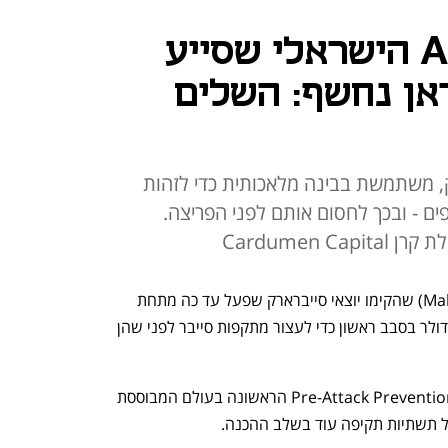
סטארט-אפ ה-AI הישראלי שסייע
ן נחשף: השלים
יברארק, משתמשת בבינה מלאכותית כדי לזהות
ם - ובכך לחסום אותם לפני הפריצה.
סטארט-אפ ה-AI הישראלי מלנטה (Malanta) שהקימו יוצאי סייברארק שפעל עד כה מתחת 
לרדאר (Stealth) נחשף - וגייס 10 מיליון דולר בסבב ראשון כדי לעצור מתקפות סייבר לפני שהן 
לפי מלנטה, היא פיתחה את פלטפורמת Pre-Attack Prevention הראשונה בעולם המבוססת 
ל תשתיות תקיפה עוד בשלב ההכנה. 