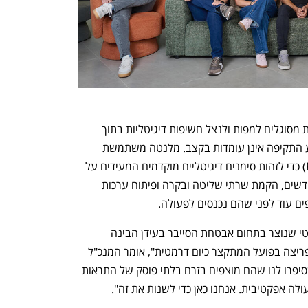
בעידן שבו תוקפים מבוססי בינה מלאכותית מסוגלים למפות ולנצל חשיפות דיגיטליות בתוך 
דקות, הגנות מסורתיות הפועלות רק מרגע התקיפה אינן עומדות בקצב. מלנטה משתמשת 
במודיעין חיזוי (Predictive Intelligence) כדי לזהות סימנים דיגיטליים מוקדמים המעידים על 
התארגנות תוקפים, כגון רישום דומיינים חדשים, הקמת שרתי שליטה ובקרה ופיתוח ערכות 
ם עוד לפני שהם נכנסים לפעולה.
"מלנטה נולדה כדי לסגור את הפער הקריטי שנוצר בתחום אבטחת הסייבר בעידן הבינה 
המלאכותית: חלון הזמן בין זיהוי חולשה לפריצה בפועל המתקצר כיום דרמטית", אומר המנכ"ל 
בו נעים. "דיברנו עם מעל ל-70 CISOs שסיפרו לנו שהם מוצפים בזרם בלתי פוסק של התראות 
לה אפקטיבית. אנחנו כאן כדי לשנות את זה".