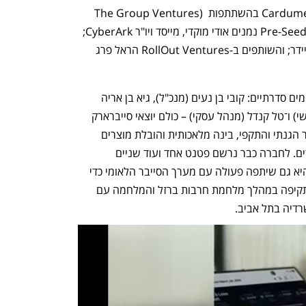
את סבב ה־Seed הובילה קרן Cardumen Capital בהשתתפות The Group Ventures) 
TGV). בין המשקיעים הפרטיים בשלב ה־Pre-Seed נמנים אודי מוקדי, מייסד ויו"ר CyberArk; 
בני צ׳רני, מנכ"ל OPSWAT; היזם בני שניידר; והשותפים ב-RollOut Ventures הראל פרג 
את החברה הקימו בשנת 2024 ארבעה יזמים סדרתיים: קובי בן נעים (מנכ"ל), גיא בן אריה 
(מנהל פיתוח), יוסי דנטס (מנהל מוצר ראשי) ו־טל קנדל (מנהל עסקי) – כולם יוצאי סייברארק 
(CyberArk) עם רקע עשיר בתחומי סייבר הגנתי והתקפי, בינה מלאכותית והובלת מוצרים 
מאפס עד להכנסות של מאות מיליוני דולרים. לחברה כבר נרשם פטנט אחד ועוד שניים 
בתהליך. יש לה מספר לקוחות משלמים והיא גם שיתפה פעולה עם מערך הסייבר הלאומי כדי 
לסייע בזיהוי חולשות ופירוק התארגנויות תקיפה במהלך מלחמת חרבות ברזל והמלחמה עם 