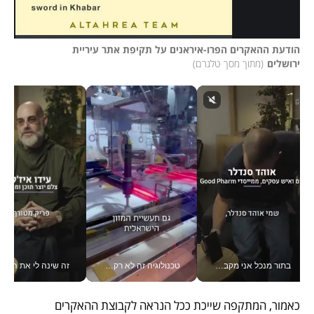
הודעת ההאקרים הפרו-איראנים על תקיפת אתר עיריית 
ירושלים
(
מתוך מסך טלגרם
)
בתור מנכל אני מקבל מאות החלטות ביום, וה- Galaxy Z Fold8 Ultra עוזר לי לחתוך אותן מהר יותר_v
טכנולוגיה זה לא רק בהייטק: גם תעשיית המזון הישראלית מאמצת כלי AI, אוטומציה וניתוח דאטה בזמן אמת
זה שינה לי את החיים: 
כאמור, המתקפה שייכת ככל הנראה לקבוצת ההאקרים 