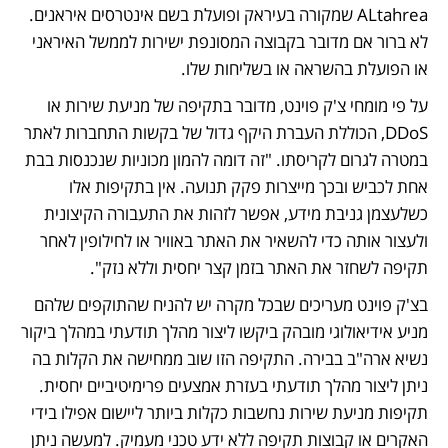
ALtahrea שמקורה בעיראק ופועלת בשם אינטרסים איראנים. 
לא ברור אם מדובר בקבוצה המסונפת ישירות לממשל האיראני 
או הפועלת בהשראה או בשליחות שלו. 
על פי מומחי צ'ק פוינט, מדובר בתקיפה של מניעת שירות או 
DDoS, הכוללת העברת היקף גדול של בקשות התחברות לאתר 
במטרה לגרום לקריסתו. "זה דומה להמון מכוניות שנכנסות בבת 
אחת לכביש ובכך מייצרות פקק תנועה. אין בתקיפות אלו 
כשלעצמן גניבת מידע, אפשר לזהות את התעבורה הקיצונית 
ולעצור אותה כדי להשאיר את האתר באוויר או לחילופין לאחר 
תקיפה לשחזר את האתר בזמן קצר יחסית וללא נזק". 
בצ'ק פוינט מעריכים שבכל מקרה יש להניח שהתוקפים שלהם 
מניע אידיאולוגי מובהק ביקשו ליצור מהלך תודעתי במהלך ביקור 
נשיא ארה"ב בבירה. התקיפה הזו שוב ממחישה את הקלות בה 
ניתן ליצור מהלך תודעתי בעזרת אמצעים פרימיטיביים יחסית. 
תקיפות מניעת שירות נחשבות כקלות ביותר ליישום אפילו בידי 
האקרים או קבוצות תקיפה ללא ידע טכני מעמיק. למעשה ניתן 