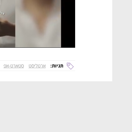
תגיות:
ארטליסט
סטארט-אפ