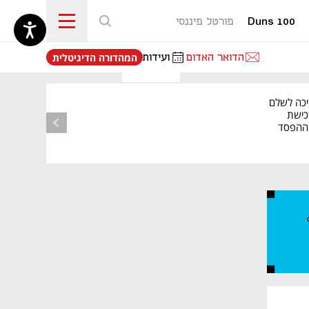
Duns 100
פורטל פיננסי
נפתח בכרטיסייה חדשה
הדואר האדום
ועידות
המהדורה הדיגיטלית
יכה לשלם
כישת
BASE: ההפסד
הרבעוני זינק ל-76