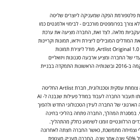
בין הפיתוחים האחרונים של החברה נמנית פלטפורמת הפקה שמעניקה ליוצרים שליטה 
מקסימלית ותהליך עבודה אינטואיטיבי - ללא צורך בפרומפטים מורכבים - לבימוי אלמנטים כמו 
לוקיישנים וזוויות מצלמה, תוך שמירה על עקביות מלאה. לצד זאת, החברה מציעה את ערכת 
הכלים AI Toolkit, ממשק מאוחד המרכז את המודלים המובילים ליצירת וידאו, תמונות וקריינות 
תחת קורת גג אחת. הערכה כוללת גם את Artlist Original 1.0, מודל ליצירת תמונות 
סינמטיות, שאומן על קטלוג התכנים הבלעדי של החברה ומציע ארבעה סגנונות ויזואליים 
ייעודיים להפקות מקצועיות. ארטליסט הוקמה ב-2016 ובשנותיה הראשונות התמקדה בבניית 
לפי הודעת החברה, "בתקופה בה החברה צומחת עסקית וטכנולוגית, חברת Artlist החליטה 
לצאת למהלך רה-ארגון אסטרטגי, במסגרתו תעבור החברה לעבוד במודל פעילות שנבנה ל-AI 
(AI-Native), במטרה להתאים את המבנה הארגוני של החברה לעידן הטכנולוגי החדש ולהפוך 
אותו למבנה ארגוני שטוח, מהיר ואוטונומי. במסגרת המהלך, החברה פתחה בהליכי בחינה 
הנוגעים לכ-200 משרות ותפקידים, והעובדים הרלוונטיים זומנו לשימוע כחלק מהתהליך. 
המהלך מיושם מתוך עמדה של חוסן כלכלי וצמיחה מתמשכת, כאשר החברה חצתה לאחרונה 
את רף ה-300 מיליון דולר ARR וצמיחה של 50% שנה אחר שנה. החברה תעניק מעטפת 