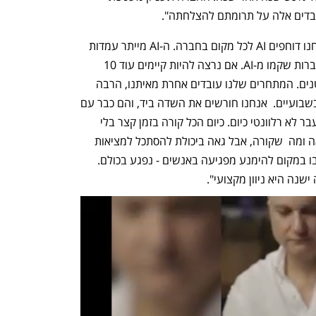
ובדים אלה על תרומתם להצלחתה".
המנכ"ל עירא בלסקי אמר לכלכליסט: "אנחנו דוחפים AI לכל מקום בחברה. ה-AI מייתר עמדות 
מסוימות בעבודה. אי אפשר להתחרות בחברות שקמו מ-AI. אם נרצה להיות קיימים עוד 10 
שנים, אנחנו צריכים להיות הרבה יותר קטנים. המתחרים שלנו עובדים אחרת מאיתנו, הרבה 
יותר מהר. מה שהם יוצרים ביום - אנחנו בשבועיים.  אנחנו חורשים את השדה ביד, והם כבר עם 
טרקטורים. הסרבול הארגוני שהיה נכון בעבר לא רלוונטי כיום. כיום הכל קורה בזמן קצר בלי 
צורך בצוותי ענק. אני לא שמח על התוצאה ומה  שקורה, אבל גאה ביכולת להסתכל למציאות 
בעיינים. אנחנו לא רוצים להגיע למצב שבו במקום להימנע מפגיעה באנשים - נפגע בכולם. 
נה היא ניוון מקצועי".