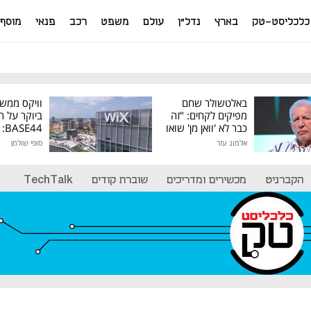
כלכליסט-טק
בארץ
נדל"ן
עולם
משפט
רכב
פנאי
מוסף
באלטשולר שחם
וויקס ממש
מפיקים לקחים: "זה
ביוקר על ר
כבר לא 'וואן מן' שואו
44
של גילעד"
אלמוג עזר
סופי שולמן
מיליון דולר
הקברניט
מכשירים ומדריכים
שוברת קודים
TechTalk