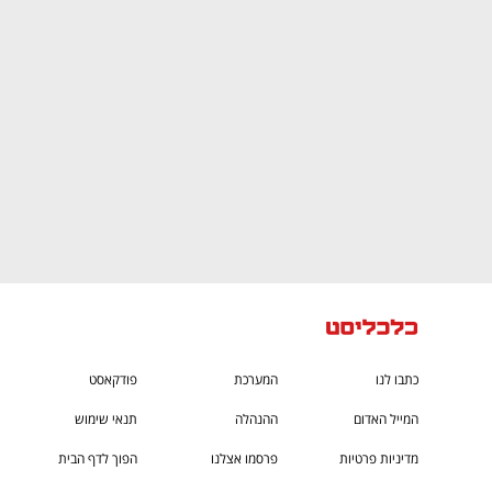
CTech – the
הבית של ההייטק הישראלי
כתבו לנו
המערכת
פודקאסט
המייל האדום
ההנהלה
תנאי שימוש
מדיניות פרטיות
פרסמו אצלנו
הפוך לדף הבית