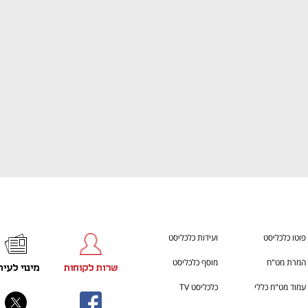
ענף במתח גבוה
מדברים כלכלה, עסקים ומה שב
פוטו כלכליסט
ועידות כלכליסט
המרת מט"ח
מוסף כלכליסט
שרות לקוחות
מינוי לעית
עמוד מט"ח כללי
כלכליסט TV