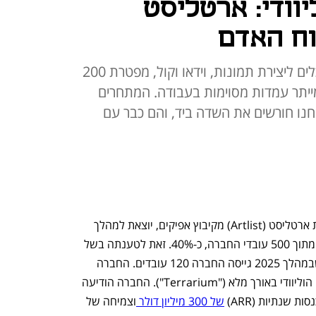
וודי: ארטליסט
החברה מקיבוץ אפיקים שפיתחה כלים ליצירת תמונות, וידאו וקול, מפטרת 200
דים. מנכ"ל ארטליסט: "ה-AI מייתר עמדות מסוימות בעבודה. המתחרים
חנו חורשים את השדה ביד, והם כבר עם
חברת הקריאייטיב והטכנולוגיה הישראלית ארטליסט (Artlist) מקיבוץ אפיקים, יוצאת למהלך 
רה-ארגון, ונערכת לפיטורי כ-200 עובדים מתוך 500 עובדי החברה, כ-40%. זאת לטענתה בשל 
מעבר למודל AI. ההודעה הגיעה לאחר שבמהלך 2025 גייסה החברה 120 עובדים. החברה 
הייתה מעורבת לאחרונה גם בהפקת סרט הוליוודי באורך מלא ("Terrarium"). החברה הודיעה 
של 300 מיליון דולר 
וצמיחה של 