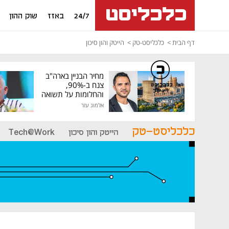
24/7
באזז
שוק ההון
דף הבית
כלכליסט-טק
הייטק והון סיכון
מחיר הבניין בארה"ב
צנח ב-90%,
כלכליסט
דיגיטל
והחלומות על תשואה
גבוהה התנפצו
אלמוג עזר
כלכליסט-טק
הייטק והון סיכון
Tech@Work