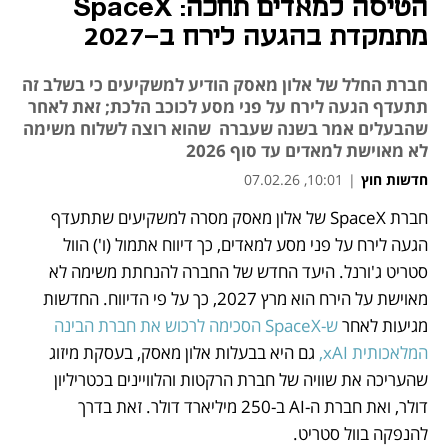
הטיסה למאדים תחכה: SpaceX
מתמקדת בהגעה לירח ב-2027
חברת החלל של אלון מאסק הודיע למשקיעים כי בשלב זה
תתעדף הגעה לירח על פני מסע לכוכב הלכת; זאת לאחר
שהבעלים אמר בשנה שעברה שהוא רוצה לשלוח משימה
לא מאוישת למאדים עד סוף 2026
חדשות חוץ
|
10:01, 07.02.26
חברת SpaceX של אלון מאסק מסרה למשקיעים שתתעדף 
נפתח בכרטיסייה חדשה
הגעה לירח על פני מסע למאדים, כך דיווח אתמול (ו') הוול 
סטריט ג'ורנל. היעד החדש של החברה להנחתת משימה לא 
מאוישת על הירח הוא מרץ 2027, כך על פי הדיווח. החדשות 
מגיעות לאחר
 ש-SpaceX הסכימה לרכוש את חברת הבינה 
המלאכותית xAI,
 גם היא בבעלות אלון מאסק, בעסקת מיזוג 
שהעריכה את שוויה של חברת הרקטות והלוויינים בכטריליון 
דולר, ואת חברת ה-AI ב-250 מיליארד דולר. זאת בדרך 
להנפקה בוול סטריט.