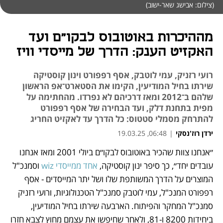
(צילום: אבישג שאר-ישוב)
מההיכרות באוטובוס לבקו"ם ועד
האקזיט הענק: הדרך של מייסדי וויז
רועי רזניק, עמי לוטבק, אסף רפפורט וינון קוסטיקה
שירתו בחיל המודיעין, הקימו את הסטארט־אפ הראשון
שלהם ב־2012 ומאז דרכיהם לא נפרדו. מהחתימה על
מפית בתחנת דלק, ועד הבחירה של אסף רפפורט
להתרחק מסמלי סטטוס: כל הדרך עד לאקזיט החריג
ירדן רוז'נסקי
|
06:48, 19.03.25
״אנחנו צוות שהכיר באוטובוס לבקו״ם ביולי 2001 ומאז אנחנו 
נפתח בכרטיסייה חדשה
נפתח בכרטיסייה חדשה
עובדים יחד״, כך סיפר ינון קוסטיקה, 
אחד ממייסדי wiz 
וסמנכ"ל 
המוצרים על הדרך המשותפת שלו ושל יתר המייסדים - אסף 
רפפורט המנכ"ל, עמי לוטבק סמנכ"ל הטכנולוגיות, ורועי רזניק 
סמנכ"ל המחקר והפיתוח. הארבעה שירתו בחיל המודיעין, 
ביחידות 8200 ו-81, ולאחר שחיפשו את עצמם מחוץ לצבא חזרו 