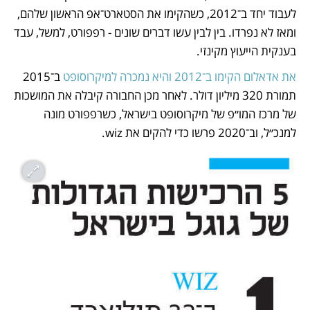
לעבוד יחד ב־2012, כשהקימו את הסטארט־אפ הראשון שלהם, 
ומאז לא נפרדו. בין לבין עשו דברים שונים - רפפורט, למשל, עבד 
בענקית הייעוץ מקינזי.
את אדאלום הקימו ב־2012 והיא נמכרה למיקרוסופט
 ב־2015 
תמורת 320 מיליון דולר. לאחר מכן החבורה קיבלה את המושכות 
של מרכז המו״פ של מיקרוסופט בישראל, כשרפפורט מונה 
למנכ״ל, וב־2020 פרשו כדי להקים את wiz.