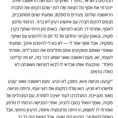
הבולטים בישראל, סיפר ל־ynet על הפגישה הראשונה איתו: 
״הכרתי את אסף וכל הצוות שלו לפני שהם הקימו את החברה 
הראשונה שלהם. צעירים מ־8200, שמעתי שהם מסתובבים, 
מנסים להקים חברה עם איזשהו רעיון לא ברור. הרמתי טלפון 
לאסף, אמרתי לו: תבוא לפגישה. באותו זמן הייתי שותף בקרן 
סקויה, ובאופן עקרוני החלום של כל יזם זה להיפגש עם שותף 
מסקויה. אבל אסף אמר לי — לא בא לי להיפגש איתך, שמעתי 
שאחרי שאתם משקיעים אתם מחליפים את המנכ"לים. אמרתי 
לעצמי, 'או, פעם ראשונה שאני שומע דבר כזה, יש פה קליינט 
מיוחד'. שיכנעתי אותו שכדאי לו לבוא לפגישה ושאנחנו לא 
כאלה נוראים. 
"קבענו פגישה והוא, כמובן, לא הגיע. פעם ראשונה שאני קובע 
ומישהו לא מגיע. הוא שלח במקומו את רועי ועמי, והיתה פגישה 
מאוד מעניינת. התגלגלנו לעוד ישיבה למחרת, עם המנהלים של 
סקויה, ואסף הואיל בטובו להגיע. אחרי הפגישה הרמתי לו טלפון 
ואמרתי לו 'תשמע, זו היתה פרזנטציה איומה, הרעיון טיפשי, אבל 
נשמח להשקיע'. הרעיון היה זוועה, אבל הצוות היה כל כך 