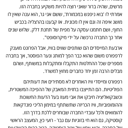
מרשים, שהיה ברור שאני רוצה להיות משקיע בחברה הזו. 
אמרתי לו 'בוא ניפגש במכמורת', ששם אני גר, הוא ענה שאין לו 
מושג איפה זה וגם אין לו מכונית. אז קבענו בהרצליה בכביש 
החוף, ושם חתמנו עסקה על מפית של תחנת דלק. שלוש שנים 
אחר כך החברה נרכשה על ידי מיקרוסופט". 
ארבעת המייסדים הם שותפים שווים בוויז, אבל הפרונט מוענק 
לרפפורט משום שהוא כבר הפך למותג ונער הפוסטר, אך בחברה 
מספרים שכל ההחלטות התקבלו ומתקבלות במשותף, ושהם 
מבלים הרבה זמן יחד כחברים מחוץ למשרד.
רפפורט ומייסדי וויז האחרים לא מסתירים את דעותיהם 
הפוליטיות. הם התייצבו בחזית המאבק של ההפיכה המשטרית, 
וכשבקואליציה חיבקו את אבי מעוז בעל הדעות החשוכות 
וההומופוביות, וויז הכריזה שתשתתף במימון הליכי פונדקאות 
להומואים ולכל עובדי החברה שבוחרים ללכת בדרך הזו. 
קוסטיקה, גם הוא חי בזוגיות עם גבר - רועי כץ, המעצב הראשי 
של החברה, והוא אחיו של יוטב קוסטיקה, בכיר בבית ההשקעות 