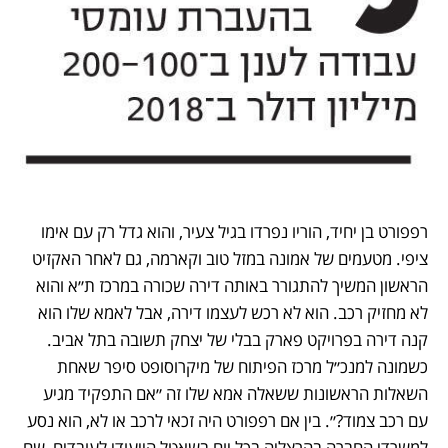
רפפורט בן יחיד, הוריו נפרדו בגיל צעיר, והוא גדל רק עם אימו 
ציפי. מטעמים של אמונה במזל טוב וקארמה, גם לאחר האקזיט 
הראשון המשיך להתגורר באותה דירה שכורה במרכז ת״א והוא 
לא מחזיק רכב. הוא לא רכש לעצמו דירה, אבל לאמא שלו הוא 
קנה דירה בפרויקט פארק בבלי של יצחק תשובה בתל אביב. 
כשמונה למנכ״ל מרכז הפיתוח של מיקרוסופט סיפר שאחת 
השאלות הראשונות ששאלה אמא שלו זה ״אם התפקיד מגיע 
עם רכב צמוד?״. בין אם רפפורט היה זכאי לרכב או לא, הוא נסע 
למשרדי החברה בהרצליה בכל יום בשאטל הייעודי לעובדים, שם 