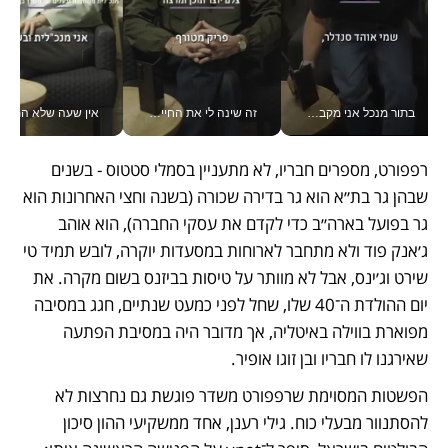
בתור מנכל אני מקבל מאות החלטות ביום, וה- Galaxy Z Fold8 Ultra עוזר לי לחתוך אותן מהר יותר_v
זה שינה לי את החיים: איך עידו איז'ק הופך את הסמארטפון לכלי צילום מקצועי_v
אין שעה שלא התעסקתי במשבר - טל אלכסנדרוביץ’ שגב מנהלת משברים
רפפורט, מספרים חבריו, לא מתעניין בסמלי סטטוס - בשנים 
שבהן גר בת״א הוא גר בדירה שכורה (בשנה וחצי האחרונות הוא 
גר בפועל בארה״ב כדי לקדם את עסקי החברה), הוא אוהב 
ג׳אנק פוד ולא מתחבר לארוחות במסעדות יוקרה, לובש תמיד טי 
שירט וג׳ינס, אבל לא מוותר על טיסות בביזנס בשום מקרה. את 
יום ההולדת ה־40 שלו, שחל לפני כמעט שנתיים, חגג במסיבה 
מפוארת בווילה באיטליה, אך מדובר היה במסיבת הפתעה 
שאירגנו לו חבריו ובן זוגו אופיר.
הפשטות המסוימת שרפפורט משדר פוגשת גם נחרצות לא 
להסתנוור מבעלי כוח. גילי רענן, אחד ממשקיעי ההון סיכון 