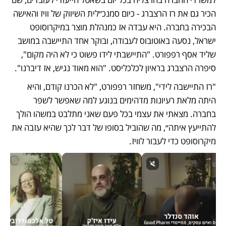
הכיר גם את רז הרצברג - כיום סמנכ״לית השיווק של וויז והאישה 
הבכירה בחברה. היא עבדה אז כמנהלת מוצר במיקרוסופט 
ישראל, נסעה באוטובוס לעבודה, ובוקר אחד התיישבה במושב 
שליד אסף רפפורט. "התיישבתי לידו פשוט כי לא היה מקום", 
סיפרה הרצברג בראיון לכלכליסט. "הוא מאוד נגיש, אז דיברנו".
"רז התיישבה לידי", משחזר רפפורט, "לא הכרנו קודם, והיא 
היתה מלאת רעיונות מדהימים בנוגע למה שאפשר לשפר 
בחברה. מצאתי את עצמי בכל פעם שאני מתלבט במשהו הולך 
להתייעץ איתה״, מה שהוביל בסופו של דבר לכך שהיא עזבה את 
מיקרוסופט כדי לעבור לוויז.