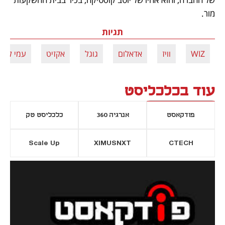
מור.
תגיות
WIZ
וויז
אדאלום
גוגל
אקזיט
עמי לוט
עוד בכלכליסט
פודקאסט
אנרגיה 360
כלכליסט טק
Scale Up
XIMUSNXT
CTECH
יסייה חדשה
נפתח בכרטיסייה חדשה