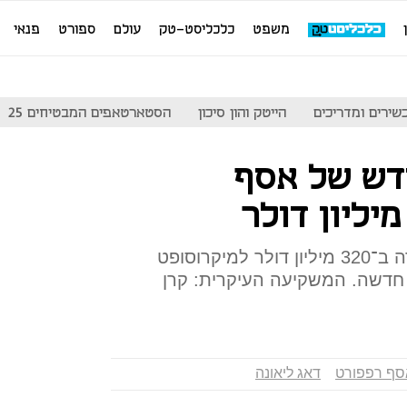
משפט
כלכליסט-טק
עולם
ספורט
פנאי
שירים ומדריכים
הייטק והון סיכון
הסטארטאפים המבטיחים 25
ש של אסף
ארבעת מייסדי אדאלום שנמכרה ב־320 מיליון דולר למיקרוסופט
 חדשה. המשקיעה העיקרית: קרן
סף רפפורט
דאג ליאונה