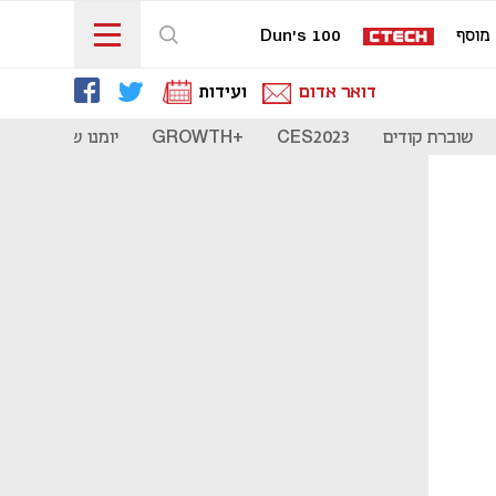
מוסף
Dun's 100
דואר אדום
ועידות
שוברת קודים
CES2023
+GROWTH
יומנו של סטארט