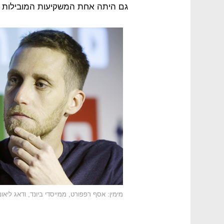
גם היתה אחת המשקיעות המובילות 
מימין: אסף רפפורט, ממייסדי ביונד, ודאג ליאו