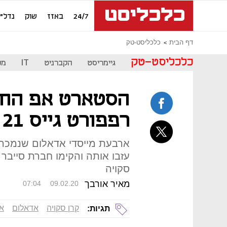
24/7
באזז
שוק
נדל"ן
דף הבית
כלכליסט-טק
כלכליסט-טק
גיימריסט
הקברניט
IT
מכ
הסטארט אפ החד
רפפורט גייס 21 מיליון דולר
עזבו אותה והקימו חברת סייבר
סקויה
מאיר אורבך
07:04
09.02.20
קרן סקויה
אדאלום
א
תגיות: