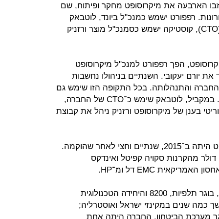
זבו הארבעה את מיקרוסופט מחקר ופיתוח, שם
נות. רפפורט ישמש כמנכ"ל ביונד, לוטבאק
ישמש כסמנכ"ל הטכנולוגיות הראשי (CTO), קוסטיקה ישמש כסמנכ"ל מוצר ורזניק
וסופט, הפך רפפורט למנכ"ל מיקרוסופט
את יורם יעקובי. השנתיים בניהולו נחשבות
החברה והתנהלותה. בכל התקופה הזו שימש גם
כמנהל המוצר שאותו פיתחה החברה. במקביל, לוטבאק שימש כ־CTO של החברה,
ריטי בענן של מיקרוסופט ורזניק ניהל את קבוצת
הרכישה של אדאלום על ידי מיקרוסופט היתה ב־2015, שנתיים וחצי לאחר שהוקמה.
ה גייסה אדאלום 50 מיליון דולר מהקרנות סקויה קפיטל ואינדקס
ריקאית EMC דל ומ־HP.
אדאלום הוקמה ב־2012 בידי רפפורט, בוגר תלפיות, 8200 והיחידה הטכנולוגית
ך כמה שנים במקינזי ישראל ואוסטרליה;
בוגר מערכת הביטחון. החברה היתה אחת