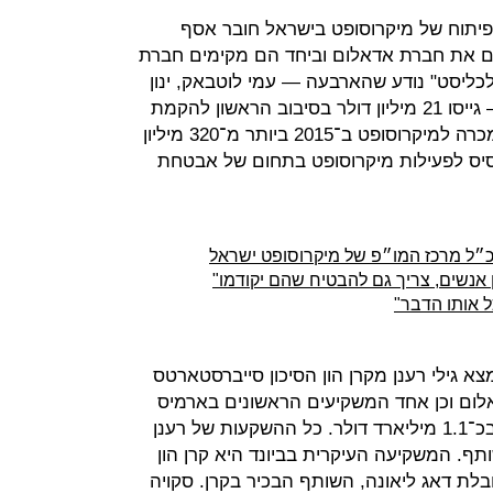
פיתוח של מיקרוסופט בישראל חובר אסף
ם את חברת אדאלום וביחד הם מקימים חברת
ה — ביונד (Beyond). ל"כלכליסט" נודע שהארבעה — עמי לוטבאק, ינון
קוסטיקה, רועי רזניק ורפפורט עצמו — גייסו 21 מיליון דולר בסיבוב הראשון להקמת
החברה. אדאלום שאותה ייסדו יחד נמכרה למיקרוסופט ב־2015 ביותר מ־320 מיליון
בסיס לפעילות מיקרוסופט בתחום של אבטחת
״ל מרכז המו״פ של מיקרוסופט ישראל
 אנשים, צריך גם להבטיח שהם יקודמו"
ל אותו הדבר"
מצא גילי רענן מקרן הון הסיכון סייברסטארטס
לום וכן אחד המשקיעים הראשונים בארמיס
שנמכרה בינואר לקרן אינסייט ולגוגל בכ־1.1 מיליארד דולר. כל ההשקעות של רענן
תף. המשקיעה העיקרית בביונד היא קרן הון
בלת דאג ליאונה, השותף הבכיר בקרן. סקויה