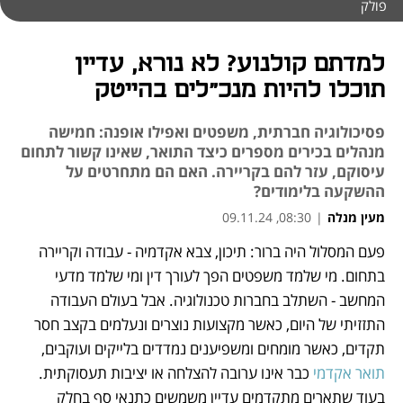
פולק
למדתם קולנוע? לא נורא, עדיין
תוכלו להיות מנכ"לים בהייטק
פסיכולוגיה חברתית, משפטים ואפילו אופנה: חמישה
מנהלים בכירים מספרים כיצד התואר, שאינו קשור לתחום
עיסוקם, עזר להם בקריירה. האם הם מתחרטים על
ההשקעה בלימודים?
מעין מנלה
|
08:30, 09.11.24
פעם המסלול היה ברור: תיכון, צבא אקדמיה - עבודה וקריירה 
נפתח בכרטיסייה חדשה
נפתח בכרטיסייה חדשה
נפתח בכרטיסייה חדשה
בתחום. מי שלמד משפטים הפך לעורך דין ומי שלמד מדעי 
המחשב - השתלב בחברות טכנולוגיה. אבל בעולם העבודה 
התזזיתי של היום, כאשר מקצועות נוצרים ונעלמים בקצב חסר 
תקדים, כאשר מומחים ומשפיענים נמדדים בלייקים ועוקבים, 
תואר אקדמי
 כבר אינו ערובה להצלחה או יציבות תעסוקתית. 
בעוד שתארים מתקדמים עדיין משמשים כתנאי סף בחלק 