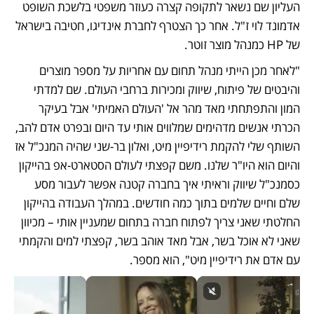
העליון שם נשאר לתקופה קצרה כעוזר משפטי בלשכת השופט 
אדמונד לוי ז"ל. אחר כך הצטרף לחברת אינדיגו, חטיבה בישראל 
של HP כמנהל מוצר זוטר. 
"לאחר מכן הייתי מנהל תחום עם אחריות על מספר מוצרים 
והיבטים של פיתוח, שיווק ומכירות ברחבי העולם. שם למדתי 
המון והתפתחתי מאד מהר אל 'העולם האמיתי' אבל בעיקר 
הכרתי אנשים מדהימים שמלווים אותי עד היום ובפרט אדם להב, 
השותף שלי להקמת רידיפיין מיט, ואלון בר-שני שהיה המנכ"ל אז 
והיום הוא היו"ר שלנו. משם קפצתי לעולם הסטארט-אפ בהייקון 
כסמנכ"ל שיווק וראיתי איך בחברה קטנה אפשר לעבור מסע 
שלם וחיים שלמים בתוך כמה חודשים. במהלך העבודה בהייקון 
החלטתי שאני צריך לפתוח חברה בתחום שמעניין אותי – מכיוון 
שאני לא אוכל בשר, אבל מאד אוהב בשר, קפצתי למים והקמתי 
עם אדם את רידיפיין מיט", הוא מספר.