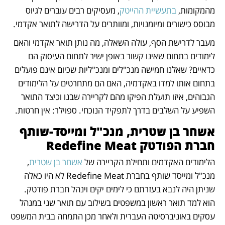
מהמקומות, 
בתעשיית ההייטק
, מעסיקים רבים עוברים לגיוס 
מבוסס כישורים ומיומנויות, ומוותרים על הדרישה לתואר אקדמי. 
מעבר לדרישת הסף, עולה השאלה, מה נותן תואר אקדמי והאם 
לימודים בתחום שאינו קשור באופן ישיר לתחום העיסוק הם 
כדאיים? שאלנו חמישה מנכ"לים ומנכ"ליות שכיום אינם פועלים 
בתחום אותו למדו באקדמיה, האם הם מתחרטים על הלימודים 
הגבוהים, איזו תועלת הפיקו מהם לקריירה שבנו וכיצד התואר 
השפיע על השלבים בדרך לתפקיד הנוכחי. ספוילר: אין חרטות. 
אשחר בן שטרית, מנכ"ל ומייסד-שותף 
חברת הפודטק Redefine Meat 
הלימודים האקדמים ותחילת הקריירה של 
אשחר בן שטרית
, 
מנכ"ל ומייסד שותף בחברת Redefine Meat לא היו כאלה 
שניתן היה לנבא בעזרתם כי לימים יקים וינהל חברת פודטק.  
הוא למד תואר ראשון במשפטים בשילוב עם תואר שני במנהל 
עסקים באוניברסיטה העברית ולאחר מכן התמחה בבית המשפט 