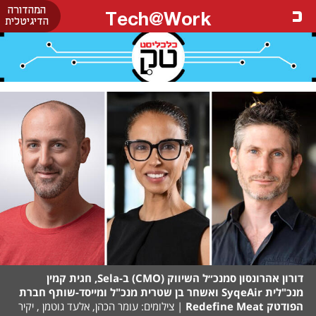
המהדורה
Tech@Work
הדיגיטלית
דורון אהרונסון סמנכ״ל השיווק (CMO) ב-Sela, חגית קמין
מנכ"לית SyqeAir ואשחר בן שטרית מנכ"ל ומייסד-שותף חברת
הפודטק Redefine Meat
| צילומים: עומר הכהן, אלעד גוטמן , יקיר