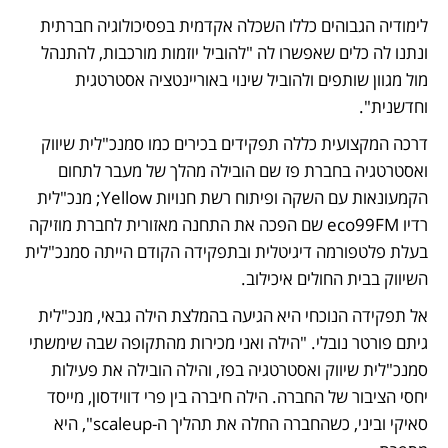
לימודיה הגבוהים כללו השכלה אקדמית בפסיכולוגיה חברתית 
ונתנו לה כלים שאפשרו לה "להוביל יוזמות מורכבות, להתנהל 
מול מגוון שותפים ולהוביל שינוי באוריינטציה אסטרטגית 
וחדשנית". 
דרכה המקצועית כללה תפקידים בכירים כמו סמנכ"לית שיווק 
ואסטרטגיה בחברת פז שם הובילה מהלך של מעבר לתחום 
הקמעונאות עם השקה ופיתוח רשת חנויות Yellow; מנכ"לית 
רדיו eco99FM שם הפכה את התחנה מאזורית לחברת מוזיקה 
בעלת פלטפורמה דיגיטלית ובתפקידה הקודם הייתה סמנכ"לית 
השיווק בבית החולים איכילוב. 
אל תפקידה הנוכחי היא הגיעה בהמלצת הילה גבאי, מנכ"לית 
גיתם פורטר נובלי. "הילה ואני מכירות מהתקופה שבה שימשתי 
סמנכ"לית שיווק ואסטרטגיה בפז, והילה הובילה את פעילות 
יחסי הציבור של החברה. הילה חיברה בין פרי דווידסון, מייסד 
סאיקי וביני, כשהחברה החלה את תהליך ה-scaleup", היא 