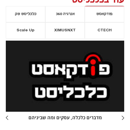
עוד בכלכליסט
פודקאסט
אנרגיה 360
כלכליסט טק
Scale Up
XIMUSNXT
CTECH
יסייה חדשה
נפתח בכרטיסייה חדשה
מדברים כלכלה, עסקים ומה שביניהם