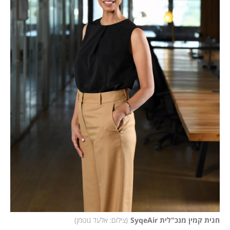
חגית קמין מנכ"לית SyqeAir
(
צילום: אלעד גוטמן
)