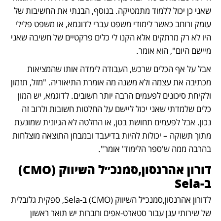
שאני כן יכול ללמוד מתמטיקה. בנוסף, הבנתי את החשיבות של 
עומק ורוחב כאשר לימודי משפט עברי לדוגמא, או משפט פלילי 
היו לא רק מרתקים אלא הקנו לי כלים פרקטיים של חשיבה שאני 
מיישם היום", הוא אומר.
אבל על אף הכלים שרכש, העבודה לימדה אותו שהמציאות 
מכתיבה את עצמה ולא משנה מה אומרת התיאוריה. "מזל, תזמון 
ולקיחת סיכונים לפעמים הרבה יותר חשובים. לדוגמא, יש המון 
כלים שלמדתי שאני יכול ליישם על החלטות חשובות ולרוב זה 
נכון. אבל לפעמים תחושת בטן, או החלטה לא הגיונית שמונעת 
מתוך תשוקה – יכולות להיות בדיעבד ובמבחן התוצאה מוצלחות 
בהרבה ממה ש'ספר הלימוד' אומר".
דורון אהרנסון,סמנכ״ל השיווק (CMO) 
ב-Sela
לדורון אהרנסון,סמנכ״ל השיווק (CMO) ב-Sela, ספקית גלובלית 
של שירותי ענן עבור סטארט-אפים וחברות יש תואר ראשון 