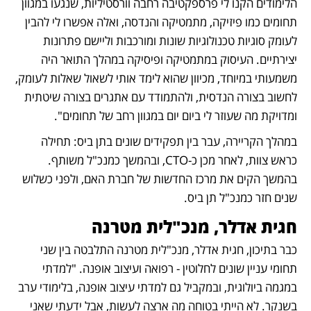
הלימודים הקנו לי פרספקטיבה רחבה וורסטיליות, שנגעו במגוון 
תחומים כמו פיזיקה, מתמטיקה והנדסה, ואלה אפשרו לי להבין 
לעומק סוגיות טכנולוגיות שונות ומורכבות וליישם פתרונות 
יצירתיים. העיסוק במתמטיקה ופיסיקה במהלך התואר היה 
משמעותי במיוחד, מכיוון שהוא לימד אותי לשאול שאלות לעומק, 
לחשוב בצורה הנדסית, ולהתמודד עם אתגרים בצורה שיטתית 
ומדויקת מה שעוזר לי ביום יום במגוון רחב של תחומים".
במהלך הקריירה, עבר בין תפקידים שונים בתן ביס: תחילה 
כראש צוות, לאחר מכן כ-CTO, ובהמשך כמנכ"ל משותף. 
בהמשך הקים את מרכז החדשות של חברת האם, ולפני כשלוש 
שנים חזר כמנכ"ל תן ביס.
חגית אדלר, מנכ"לית מטרנה
כבר בתיכון, חגית אדלר, מנכ"לית מטרנה התלבטה בין שני 
תחומי עניין שונים לחלוטין - רפואה ועיצוב אופנה. "למדתי 
במגמה ביולוגית, ובמקביל גם למדתי עיצוב אופנה, בלימודי ערב 
בשנקר. לא הייתי בטוחה מה ארצה לעשות, אבל ידעתי שאני 