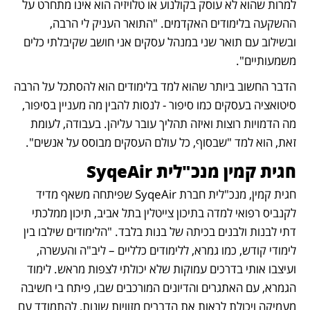
למרות שהוא לא עוסק בקולנוע או טלויזיה הוא אינו מתחרט על 
ההשקעה בלימודים האקדמים. "התואר העניק לי הרבה, 
ובשילוב עם תואר שני במנהל עסקים אני חושב שקיבלתי כלים 
משמעותיים". 
הדבר החשוב ביותר שהוא למד בלימודים הוא להסתכל על הרבה 
סיטואציה בעסקים כמו סיפור - לנסות להבין מה מעניין בסיפור, 
מה הדמויות רוצות ואיזה תהליך עובר עליהן. בעבודה, לעומת 
זאת, הוא למד "שבסוף, כל עולם העסקים מבוסס על אנשים". 
חגית קמין מנכ"לית SyqeAir
חגית קמין, מנכ"לית חברת SyqeAir שפיתחה משאף מדיד 
לקנביס רפואי למדה בתיכון צייטלין בתל אביב, תיכון ממלכתי 
דתי לבנות ולבנים בכיתה של בנות בלבד. "הלימודים שילבו בין 
לימודי קודש, כמו גמרא, ללימודים כלליים – ליב"ה והעשרה, 
ועיצבו אותי בדרכים עמוקות שלא יכולתי לצפות מראש. לימוד 
הגמרא, עם האתגרים והדיונים המורכבים שבו, פיתח בי חשיבה 
מעמיקה ויכולת לראות את הדברים מזוויות שונות, להתמודד עם 