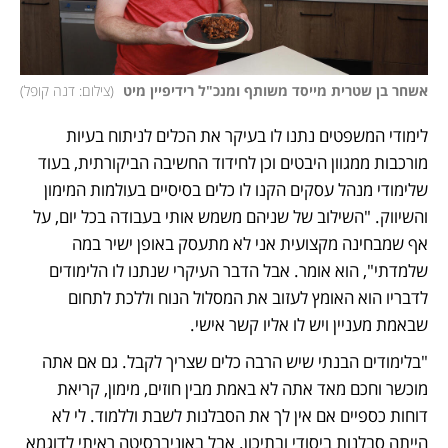
אשחר בן שטרית מייסד משותף ומנכ"ל רידיפיין מיט 
(
צילום: דנה קופל
)
לימודי המשפטים נתנו לו בעיקר את הכלים לניתוח בעיות 
מורכבות ממגוון היבטים וכן לחידוד החשיבה הביקורתית, בעוד 
שלימודי מנהל עסקים הקנו לו כלים בסיסיים בעולמות המימון 
והשיווק. "השילוב של שניהם משמש אותי בעבודה בכל יום, על 
אף שמבחינה מקצועית אני לא מתעסק באופן ישיר במה 
שלמדתי", הוא אומר. אבל הדבר העיקרי שנתנו לו הלימודים 
לדבריו הוא האומץ לעזוב את המסלול הנוח וללכת לתחום 
שבאמת מעניין ויש לו אליו קשר אישי. 
"בלימודים הבנתי שיש הרבה כלים שצריך לקבל. גם אם אתה 
מוכשר וחכם מאד אתה לא באמת מבין חוזים, מימון, קריאת 
דוחות כספיים אם אין לך את הסבלנות לשבת וללמוד. לי לא 
הייתה סבלנות ביסודי ובתיכון. אבל באוניברסיטה ראיתי לדוגמא 