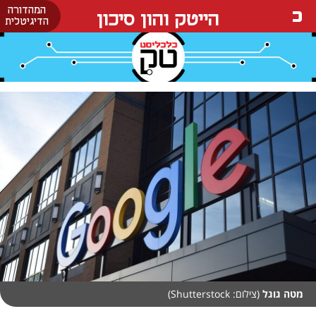
המהדורה
הייטק והון סיכון
הדיגיטלית
מטה גוגל
(צילום: Shutterstock)