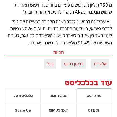
מ-750 מיליון משתמשים פעילים בחודש. החיפוש רואה יותר 
שימוש מבעבר, כש-AI ממשיך להניע את ההתרחבות".
 AI עתיד גם להמשיך לככב בשנה הקרובה בפעילות של גוגל. 
לדברי פיצ'אי, השקעות החברה בתשתיות AI ב-2026 צפויות 
לעמוד על בין 175 מיליארד ל-185 מיליארד דולר. זאת, לעומת 
השקעות של 91.45 מיליארד דולר בשנה שעברה. 
תגיות
אלפבית
רבעון רביעי
גוגל
עוד בכלכליסט
פודקאסט
אנרגיה 360
כלכליסט טק
Scale Up
XIMUSNXT
CTECH