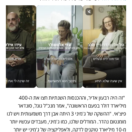
אין שעה שלא התעסקתי במשבר - טל אלכסנדרוביץ’ שגב מנהלת משברים תקשורתיים מכל מקום עם ה- Galaxy Z Fold8 Ultra שלה_v
חינוך הוא המשישמה של החיים שלי - V
זה שינה לי את החיים: 
 "זה היה רבעון אדיר, וההכנסות השנתיות חצו את ה-400 
מיליארד דולר בפעם הראשונה", אמר מנכ"ל גוגל, סונדאר 
פיצ'אי. "ההשקה של ג'מיני 3 היתה אבן דרך משמעותית ויש לנו 
מומנטום נהדר. המודלים שלנו, כמו ג'מיני, מעבדים עכשיו יותר 
מ-10 מיליארד טוקנים לדקה, ולאפליקציה של ג'מיני יש יותר 