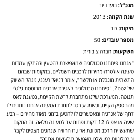
מנכ"ל: 
בועז וייזר
שנת הקמה: 
2013
מיקום: 
לוד
מספר עובדים: 
50
השקעות: 
חברה ציבורית
"אנחנו פיתחנו טכנולוגיה שמאפשרת להטעין ולהתקין עמדות 
טעינה אולטרה-מהירות לרכבים חשמליים, במקומות שבהם 
התשתית מוגבלת או חלשה", אומר דניאל רענני, מנהל השיווק 
של Zooz. "פיתחנו טכנולוגיה לאגירת אנרגיה מבוססת גלגלי 
תנופה. המערכת שלנו מתחברת לרשת הקיימת, נטענת לאט 
מההספק הקיים, וכשמגיע רכב לתחנת הטעינה אנחנו נותנים לו 
דחף של אנרגיה ומאפשרים לו להטען בזמני מאוד מהירים – רבע 
שעה או אפילו 12 דקות ופחות עד לטעינה מלאה. זה המקום 
שתעשיית הרכב מכוונת אליו, זו החוויה שנהגים מצפים לקבל 
וטכנולוגיות כמו שלנו מאפשרות לעשות את זה".