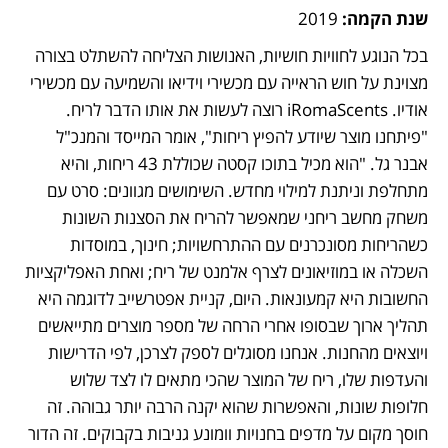
שנת הקמה: 
2019
בכל הנוגע לחוויות חושיות, האנושות הצליחה להשתלט בצורה 
מצוינת על חוש הראייה עם מכשירי וידיאו והשמיעה עם מכשירי 
אודיו. iRomaScents רוצה לעשות את אותו הדבר לריח. 
"פיתחנו מוצר שיודע להפיץ ריחות", אומר המייסד והמנכ"ל 
אבנר גל. "הוא מכיל בתוכו קסטה שכוללת 43 ריחות, והיא 
מתחלפת וניתנת למילוי מחדש. השימושים מגוונים: סרט עם 
משחק מחשב ריחני שמאפשר להריח את הסצנות השונות 
כשהריחות מסונכרנים עם ההתרחשויות; חינוך, במוסדות 
השכלה או במוזיאונים לצרף אלמנט של ריח; ואחת האפליקציות 
החשובות היא קמעונאות. היום, קניית אפטרשייב לדוגמה היא 
תהליך ארוך שבסופו אחרי הרחה של מספר מוצרים מתייאשים 
ויוצאים מהחנות. אנחנו מסוגלים לספק לצרכן, לפי הדרישות 
והעדפות שלו, ריח של המוצר שהכי מתאים לו לצד שלוש 
חלופות שונות, והאפשרות שהוא יקנה הרבה יותר גבוהה. זה 
חוסך מקום על מדפים בחנויות וומונע גניבות בקבוקים. זה הדור 