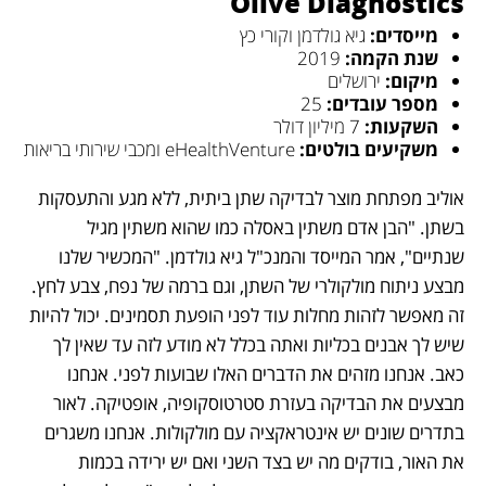
Olive Diagnostics 
מייסדים: 
גיא גולדמן וקורי כץ
שנת הקמה: 
2019
מיקום: 
ירושלים
מספר עובדים: 
25
השקעות: 
7 מיליון דולר
משקיעים בולטים: 
eHealthVenture ומכבי שירותי בריאות
אוליב מפתחת מוצר לבדיקה שתן ביתית, ללא מגע והתעסקות 
בשתן. "הבן אדם משתין באסלה כמו שהוא משתין מגיל 
שנתיים", אמר המייסד והמנכ"ל גיא גולדמן. "המכשיר שלנו 
מבצע ניתוח מולקולרי של השתן, וגם ברמה של נפח, צבע לחץ. 
זה מאפשר לזהות מחלות עוד לפני הופעת תסמינים. יכול להיות 
שיש לך אבנים בכליות ואתה בכלל לא מודע לזה עד שאין לך 
כאב. אנחנו מזהים את הדברים האלו שבועות לפני. אנחנו 
מבצעים את הבדיקה בעזרת סטרטוסקופיה, אופטיקה. לאור 
בתדרים שונים יש אינטראקציה עם מולקולות. אנחנו משגרים 
את האור, בודקים מה יש בצד השני ואם יש ירידה בכמות 