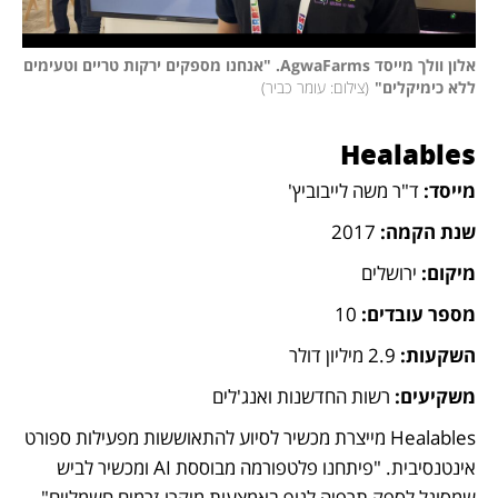
אלון וולך מייסד AgwaFarms. "אנחנו מספקים ירקות טריים וטעימים 
ללא כימיקלים"
(
צילום: עומר כביר
)
Healables
מייסד:
 ד"ר משה לייבוביץ'
שנת הקמה:
 2017
מיקום: 
ירושלים
מספר עובדים:
 10
השקעות:
 2.9 מיליון דולר
משקיעים: 
רשות החדשנות ואנג'לים
Healables מייצרת מכשיר לסיוע להתאוששות מפעילות ספורט 
אינטנסיבית. "פיתחנו פלטפורמה מבוססת AI ומכשיר לביש 
שמסוגל לספק תרפיה לגוף באמצעות מיקרו-זרמים חשמליים", 