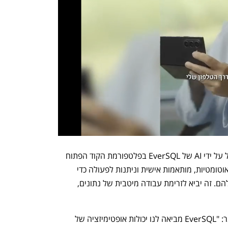
על ידי שילוב מנוע האופטימיזציה המופעל על ידי AI של EverSQL בפלטפורמת הקוד הפתוח 
של Aiven, לקוחות Aiven יקבלו תובנות אוטומטיות, מותאמות אישית וניתנות לפעולה כדי 
לעזור לכוונן את ארכיטקטורת הנתונים שלהם. זה יביא לזרימת עבודה מיטבית של נתונים, 
Oskari Saarenmaa, מנכ"ל Aiven, אמר: "EverSQL מביאה לנו יכולות אופטימיזציה של 