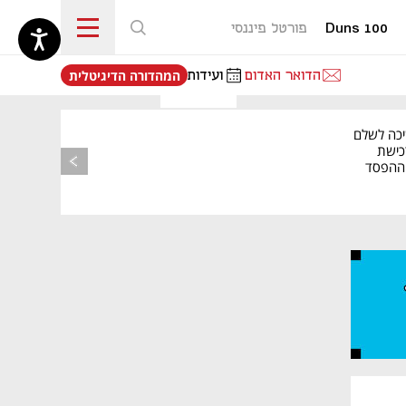
Duns 100
פורטל פיננסי
נפתח בכרטיסייה חדשה
הדואר האדום
ועידות
המהדורה הדיגיטלית
יכה לשלם
כישת
BASE: ההפסד
הרבעוני זינק ל-76