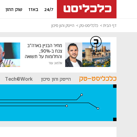
24/7
באזז
שוק ההון
דף הבית
כלכליסט-טק
הייטק והון סיכון
מחיר הבניין בארה"ב
צנח ב-90%,
כלכליסט
דיגיטל
והחלומות על תשואה
גבוהה התנפצו
אלמוג עזר
כלכליסט-טק
הייטק והון סיכון
Tech@Work