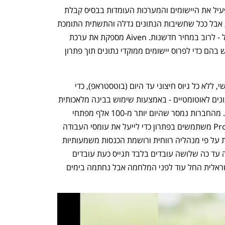
כיום עסקים מסתמכים על נתונים כדי להפעיל את היישומים והמערכות העומדות בבסיס קבלת 
החלטות, חוויות לקוחות ויעילות תפעולית, אבל ככל שחשיבות הנתונים גדלה והתשתית התומכת 
הפכה מורכבת יותר כך גדל גם נטל הניהול - לרוב במחיר חדשנות. Aiven מספקת את ערכת 
הכלים החיונית שארגונים יכולים להשתמש בהם כדי לפרוס יישומים ממוקדי נתונים תוך פתרון 
EverSQL הוקמה על ידי עודד ולין ותומר שי, ללא כל גיוס חיצוני עד היום (בוטסטראפ), כדי 
לשנות ולהפוך את ניתוח ביצועי מסד הנתונים לאוטומטיים - באמצעות שימוש בבינה מלאכותית 
- כדי להאיץ יישומים ולפנות זמן לחדשנות. מהחברות נמסר שהיום יותר מ-100 אלף מפתחי 
תוכנה, כולל לקוחות כמו דיסני ו-Proofpoint משתמשים בפתרון כדי לייעל את עומסי העבודה 
שלהם על גבי מגוון מסדי נתונים. הנרכשת על פי מנהליה רווחית ורושמת הכנסות משמעותיות 
בכל שנה מאז הקמתה. החברה שהעסיקה עד כה שלושה עובדים בלבד תגייס כעת עובדים 
נוספים. המשא ומתן לרכישת החברה הישראלית החל עוד לפני המלחמה אבל נחתמה בימים 