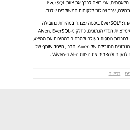
מסדי נתונים עם טכנולוגיה מבוססת בינה מלאכותית. אני רוצה לברך את צוות EverSQL 
מיכה, ערך ויכולות ללקוחות המשולבים שלנו".
עודד ולין, מייסד שותף ומנכ"ל EverSQL אמר: "EverSQL ביססה עצמה במהירות כמובילה 
בשימוש ב-AI לאוטומציה של תהליך אופטימיזציית מסדי הנתונים. כחלק מ-Aiven, EverSQL 
תוכל לספק יכולות אופטימיזציה אוטונומית לחברות נוספות בעולם ולהרחיב במהירות את ההיצע 
באמצעות אינטגרציה על פני פלטפורמת הנתונים המובילה של Aiven. חברי, מייסד-שותף של 
יט
רכישה