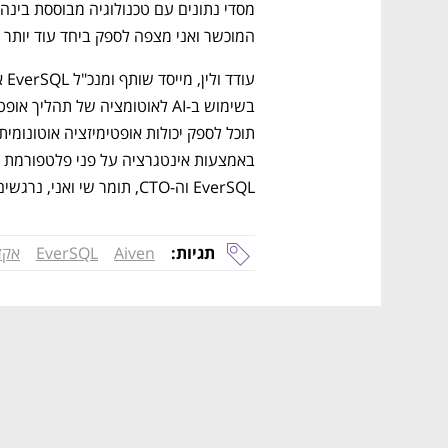
המוכשר ואני מצפה לספק ביחד עוד יותר ת
EverSQL וה-CTO, תומר שי ואני, נרגשים להקים ולהצמיח את הצוות ה-AI ב-Aiven".
תגיות:
Aiven
EverSQL
אקז