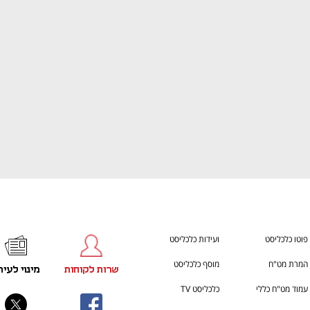
h – the gateway to Tech
You're NXT
פוטו כלכליסט
ועידות כלכליסט
המרת מט"ח
מוסף כלכליסט
שרות לקוחות
מינוי לעית
עמוד מט"ח כללי
כלכליסט TV