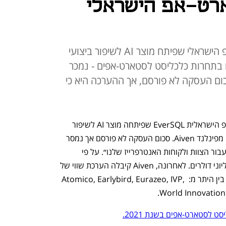
רט-אפ הישראלי
שלוש שנים מהקמתו, הסטארט-אפ הישראלי שפיתח מוצר AI לשיפור ביצועי
ם בתחרות כלכליסט לסטארט-אפים - נמכר
 הענק מפינלנד Aiven. סכום העסקה לא פורסם, אך ההערכה היא כי
שלוש שנים מהקמתה, חברת הסטארט-אפ הישראלית EverSQL שפיתחה מוצר AI לשיפור 
ביצועי מסדי נתונים נמכרת לחברת הענק מפינלנד Aiven. סכום העסקה לא פורסם אך נמסר 
מהרוכשת: ״זו עסקה משמעותית עבורנו, עבור הצוות ולקוחות האנטרפרייז שלנו״. על פי 
הערכת כלכליסט שווי העסקה מוערך במיליוני דולרים. לאחרונה, Aiven קיבלה הערכת שווי של 
3 מיליארד דולר כשגייסה 420 מיליון דולר בין היתר מ: Atomico, Earlybird, Eurazeo, IVP, 
סט לסטארט-אפים בשנת 2021.