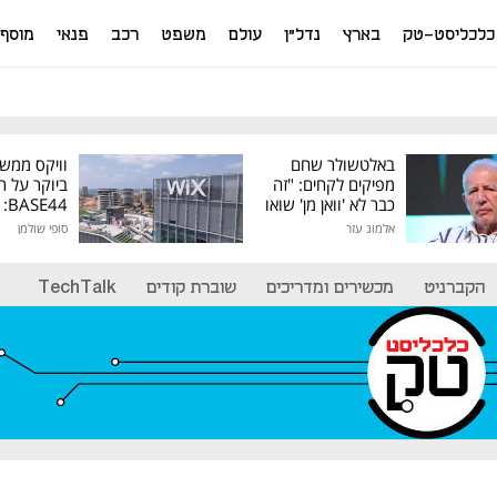
כלכליסט-טק
בארץ
נדל"ן
עולם
משפט
רכב
פנאי
מוסף
באלטשולר שחם
וויקס ממש
מפיקים לקחים: "זה
ביוקר על ר
כבר לא 'וואן מן' שואו
44
של גילעד"
אלמוג עזר
סופי שולמן
מיליון דולר
הקברניט
מכשירים ומדריכים
שוברת קודים
TechTalk