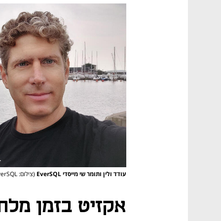
עודד ולין ותומר שי מייסדי EverSQL
(צילום: EverSQL )