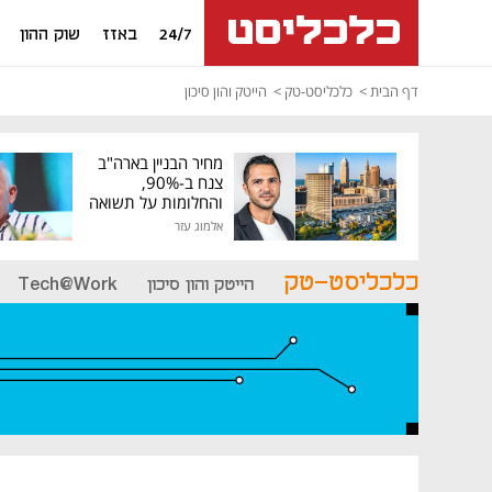
24/7
באזז
שוק ההון
דף הבית
כלכליסט-טק
הייטק והון סיכון
מחיר הבניין בארה"ב
צנח ב-90%,
והחלומות על תשואה
גבוהה התנפצו
אלמוג עזר
כלכליסט-טק
הייטק והון סיכון
Tech@Work