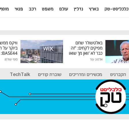
כלכליסט-טק
בארץ
נדל"ן
עולם
משפט
רכב
פנאי
מוסף
באלטשולר שחם
וויקס ממש
מפיקים לקחים: "זה
ביוקר על ר
כבר לא 'וואן מן' שואו
44
של גילעד"
אלמוג עזר
סופי שולמן
מיליון דולר
הקברניט
מכשירים ומדריכים
שוברת קודים
TechTalk