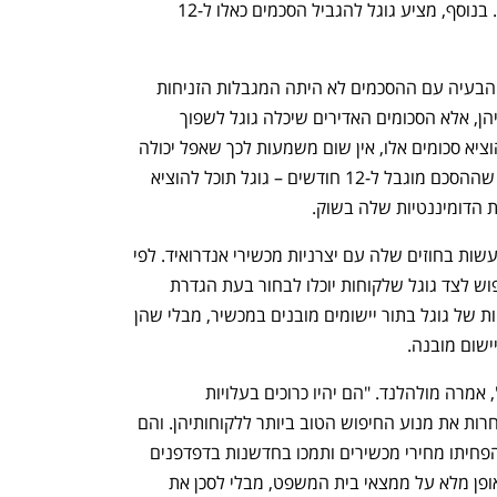
חיפוש ברירת מחדל שונה לאייפון ולאייפד. בנוסף, מציע גוגל להגביל הסכמים כאלו ל-12 
מדובר בשינויים קוסמטיים במקרה הטוב. הבעיה עם ההסכמים לא היתה המגבלות הזניחות 
האלו שגוגל מסכימה בטוב לבה לוותר עליהן, אלא הסכומים האדירים שיכלה גוגל לשפוך 
במסגרתם. כל עוד היא יכולה להמשיך ולהוציא סכומים אלו, אין שום משמעות לכך שאפל יכולה 
לחתום על הסכם נפרד לאייפון ולאייפד או שההסכם מוגבל ל-12 חודשים – גוגל תוכל להוציא 
 הדומיננטיות שלה בשוק. 
ויתור משמעותי מעט יותר מסכימה גוגל לעשות בחוזים שלה עם יצרניות מכשירי אנדרואיד. לפי 
הצעתה, יותר להן להציע מספר מנועי חיפוש לצד גוגל שלקוחות יוכלו לבחור בעת הגדרת 
המכשיר. בנוסף, יותר להן לבחור אפליקציות של גוגל בתור יישומים מובנים במכשיר, מבלי שהן 
ישום מובנה.
"אנחנו לא מציעים שינויים אלו כלאחר יד", אמרה מולהלנד. "הם יהיו כרוכים בעלויות 
לשותפותינו לאור הרגולציה של איך הן בוחרות את מנוע החיפוש הטוב ביותר ללקוחותיהן. והם 
יכפו מגבלות מכבידות ופיקוח על חוזים שהפחיתו מחירי מכשירים ותמכו בחדשנות בדפדפנים 
יריבים. אבל אנחנו סבורים שהם עונים באופן מלא על ממצאי בית המשפט, מבלי לסכן את 