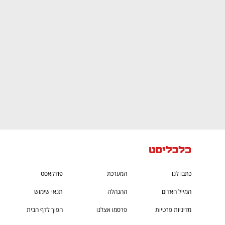
CTech – the
הבית של ההייטק הישראלי
כתבו לנו
המערכת
פודקאסט
המייל האדום
ההנהלה
תנאי שימוש
מדיניות פרטיות
פרסמו אצלנו
הפוך לדף הבית