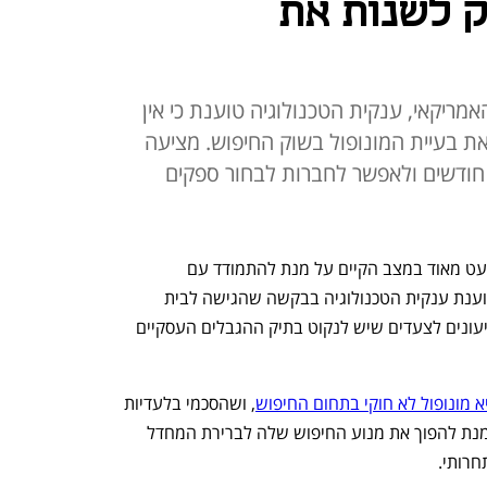
 לשנות את
ריקאי, ענקית הטכנולוגיה טוענת כי אין
את בעיית המונופול בשוק החיפוש. מציעה
הגביל הסכמי ברירת מחדל ל-12 חודשים ולאפשר לחברות לבחור ספקים
אין צורך למכור את כרום ומספיק לשנות מעט מאוד במצב הקיים על מנת להתמודד עם 
המונופול של גוגל בתחום החיפוש – כך טוענת ענקית הטכנולוגיה בבקשה שהגישה לבית 
המשפט הפדרלי ביום שישי, במסגרת הטיעונים לצעדים שיש לנקוט בתיק ההגבלים העסקיים 
א מונופול לא חוקי בתחום החיפוש
, ושהסכמי בלעדיות 
שעליהם חתמה עם חברות כמו אפל, על מנת להפוך את מנוע החיפוש שלה לברירת המחדל 
חרותי.