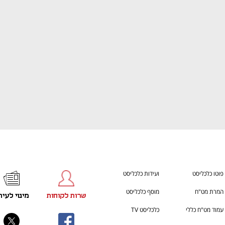
ענף במתח גבוה
מדברים כלכלה, עסקים ומה שב
פוטו כלכליסט
ועידות כלכליסט
המרת מט"ח
מוסף כלכליסט
שרות לקוחות
מינוי לעית
עמוד מט"ח כללי
כלכליסט TV