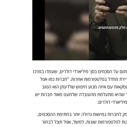
גוגל גם לא סבורה שצריך לאסור עליה לחתום על הסכמים בסך מיליארדי דולרים, שעמדו במרכז 
התביעה, להפיכת מנוע החיפוש שלה לברירת מחדל בפלטפורמות אחרות. "חברות כמו אפל 
ומוזיליה צריכות להנות מהחירות לעשות עסקאות עם איזה מנוע חיפוש שלדעתן הוא הטוב 
ביותר למשתמשיהן", טענה מולהלנד, תוך שהיא מתעלמת מהעובדה שלמעט מאוד חברות יש 
יליארדי דולרים.
אז מה גוגל כן חושבת שצריך לעשות? לספק לחברות גמישות גדולה יותר בחתימת ההסכמים, 
כך שיוכלו לבחור ספקיות ברירת מחדל שונות לפלטפורמות שונות. למשל, אפל תוכל לבחור 