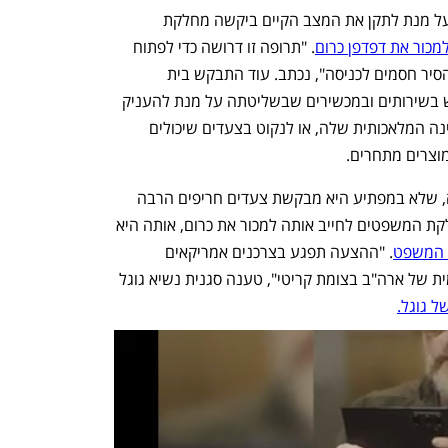
במסגרת הטיעונים לתרופות שיש לנקוט על מנת לתקן את המצב הקיים ביקשה מחלקת 
למכור את דפדפן כרום
. "תרופה זו דרושה כדי לפתוח 
את השווקים המונופוליסטיים לתחרות, ולהסיר חסמים לכניסה", נכתב. עוד התבקש בית 
המשפט לאסור על החברה לעשות שימוש בשירותים ובמכשירים שבשליטתה על מנת להעניק 
יחס מועדף למוצרי החיפוש, הפרסום והבינה המלאכותית שלה, או לנקוט בצעדים שיכולים 
וצרים מתחרים.
ביום שישי הציגה גוגל את הטיעונים שלה, שלא במפתיע היא מבקשת צעדים חריפים הרבה 
פחות. ראשית, גוגל מתנגדת לבקשת מחלקת המשפטים לחייב אותה למכור את כרום, אותה היא 
 המשפט
. "ההצעה תפגע בצרכנים אמריקאים 
ותערער את המובילות הטכנולוגית העולמית של ארה"ב בצומת קריטי", טענה סגנית נשיא גוגל 
ל גוגל.