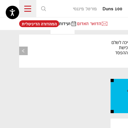
Duns 100
פורטל פיננסי
נפתח בכרטיסייה חדשה
הדואר האדום
ועידות
המהדורה הדיגיטלית
יכה לשלם
כישת
BASE: ההפסד
הרבעוני זינק ל-76