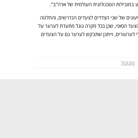
ע במובילות הטכנולוגית העולמית של ארה"ב".
באפריל צפוי בית המשפט לשמוע את הטיעונים של שני הצדדים לצעדים הנדרשים, והחלטה 
צפויה להתקבל באוגוסט. גם אז לא יהיה הצעד הסופי, שכן בכל מקרה גוגל מתעדת לערער על 
הפסיקה שהיא מונופול לבית משפט פדרלי לערעורים, וייתכן שתבקש לערער גם על הצעדים 
מונופול
נפתח בכרטיסייה חדשה
נפתח בכרטיסייה חדשה