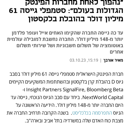
"נהפוך לאחת מחברות הפינטק
הגדולות בעולם": סטמפלי גייסה 61
מיליון דולר בהובלת בלקסטון
עד כה גייסה החברה שהקימו האחים אייל ועופר פלדמן
יותר מ-148 מיליון דולר. החברה נחשבת למובילה עולמית
באוטומציה של תשלום חשבוניות ושל שירותי תשלום
אחרים
מאיר אורבך
|
15:19, 03.10.23
נפתח בכרטיסייה חדשה
חברת הפינטק הישראלית סטמפלי גייסה 61 מיליון דולר בסבב 
גיוס D בהובלת קרן בלקסטון ובהשתתפות המשקיעים הקיימים 
Insight Partners SignalFire, Bloomberg Beta ו-
NextWorld Capital. ביחד עם סבב הגיוס הנוכחי, גייסה עד 
היום החברה יותר מ-148 מיליון דולר. הידיעה הראשונה על 
הגיוס 
התפרסמה בכלכליסט
.  בשנה הקרובה תרחיב החברה את 
מצבת כוח האדם שלה במשרדיה בתל אביב ובארה"ב. 