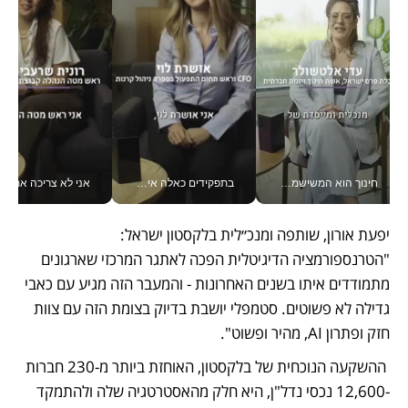
חינוך הוא המשישמה של החיים שלי - V
בתפקידים כאלה אי אפשר לחכות: אושרת לוי מניעה השקעות ענק מהטלפון_v
אני לא צריכה את המשרד:
יפעת אורון, שותפה ומנכ״לית בלקסטון ישראל:  
"הטרנספורמציה הדיגיטלית הפכה לאתגר המרכזי שארגונים 
מתמודדים איתו בשנים האחרונות - והמעבר הזה מגיע עם כאבי 
גדילה לא פשוטים. סטמפלי יושבת בדיוק בצומת הזה עם צוות 
חזק ופתרון AI, מהיר ופשוט".
 ההשקעה הנוכחית של בלקסטון, האוחזת ביותר מ-230 חברות 
-12,600 נכסי נדל"ן, היא חלק מהאסטרטגיה שלה ולהתמקד 