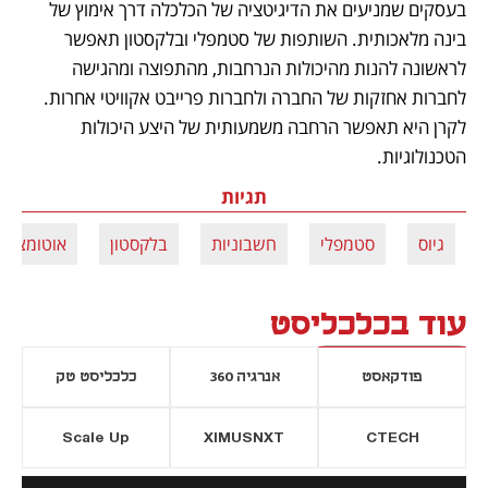
בעסקים שמניעים את הדיגיטציה של הכלכלה דרך אימוץ של 
בינה מלאכותית. השותפות של סטמפלי ובלקסטון תאפשר 
לראשונה להנות מהיכולות הנרחבות, מהתפוצה ומהגישה 
לחברות אחזקות של החברה ולחברות פרייבט אקוויטי אחרות. 
לקרן היא תאפשר הרחבה משמעותית של היצע היכולות 
הטכנולוגיות. 
תגיות
גיוס
סטמפלי
חשבוניות
בלקסטון
אוטומציה
עוד בכלכליסט
פודקאסט
אנרגיה 360
כלכליסט טק
Scale Up
XIMUSNXT
CTECH
יסייה חדשה
נפתח בכרטיסייה חדשה