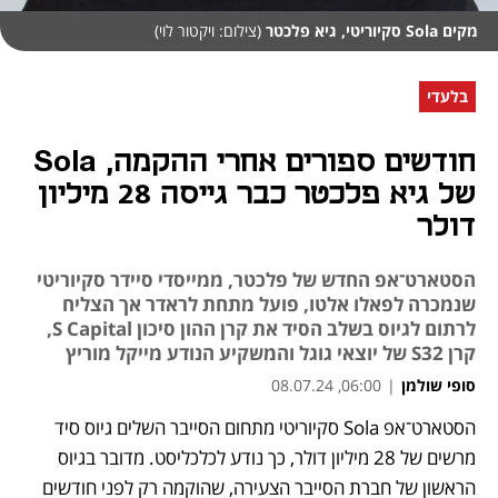
מקים Sola סקיוריטי, גיא פלכטר
(צילום: ויקטור לוי)
בלעדי
חודשים ספורים אחרי ההקמה, Sola
של גיא פלכטר כבר גייסה 28 מיליון
דולר
הסטארט־אפ החדש של פלכטר, ממייסדי סיידר סקיוריטי
שנמכרה לפאלו אלטו, פועל מתחת לראדר אך הצליח
לרתום לגיוס בשלב הסיד את קרן ההון סיכון S Capital,
קרן S32 של יוצאי גוגל והמשקיע הנודע מייקל מוריץ
סופי שולמן
|
06:00, 08.07.24
הסטארט־אפ Sola סקיוריטי מתחום הסייבר השלים גיוס סיד 
נפתח בכרטיסייה חדשה
נפתח בכרטיסייה חדשה
מרשים של 28 מיליון דולר, כך נודע לכלכליסט. מדובר בגיוס 
הראשון של חברת הסייבר הצעירה, שהוקמה רק לפני חודשים 