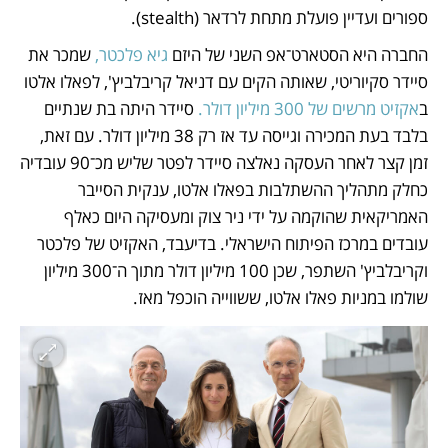
ספורים ועדיין פועלת מתחת לרדאר (stealth). 
החברה היא הסטארט־אפ השני של היזם 
גיא פלכטר,
 שמכר את 
סיידר סקיוריטי, שאותה הקים עם דניאל קריבלביץ', לפאלו אלטו 
ב
אקזיט מרשים של 300 מיליון דולר.
 סיידר היתה בת שנתיים 
בלבד בעת המכירה וגייסה עד אז רק 38 מיליון דולר. עם זאת, 
זמן קצר לאחר העסקה נאלצה סיידר לפטר שליש מכ־90 עובדיה 
כחלק מתהליך ההשתלבות בפאלו אלטו, ענקית הסייבר 
האמריקאית שהוקמה על ידי ניר צוק ומעסיקה היום כאלף 
עובדים במרכז הפיתוח הישראלי. בדיעבד, האקזיט של פלכטר 
וקריבלביץ' השתפר, שכן 100 מיליון דולר מתוך ה־300 מיליון 
שולמו במניות פאלו אלטו, ששווייה הוכפל מאז.