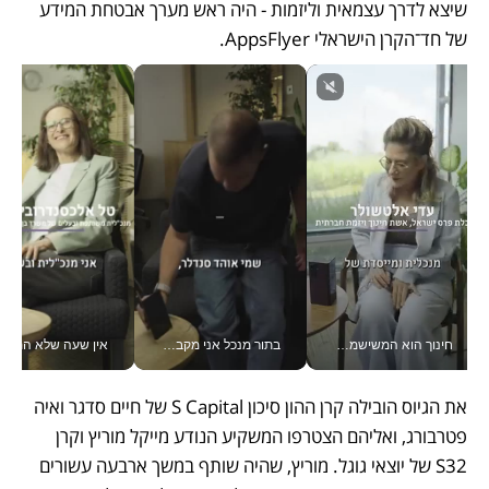
שיצא לדרך עצמאית וליזמות - היה ראש מערך אבטחת המידע 
של חד־הקרן הישראלי AppsFlyer.
חינוך הוא המשישמה של החיים שלי - V
בתור מנכל אני מקבל מאות החלטות ביום, וה- Galaxy Z Fold8 Ultra עוזר לי לחתוך אותן מהר יותר_v
אין שעה שלא התעסקתי במשבר - טל אלכסנדרוביץ’ שגב מנהלת משברים
את הגיוס הובילה קרן ההון סיכון S Capital של חיים סדגר ואיה 
פטרבורג, ואליהם הצטרפו המשקיע הנודע מייקל מוריץ וקרן 
S32 של יוצאי גוגל. מוריץ, שהיה שותף במשך ארבעה עשורים 