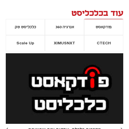
עוד בכלכליסט
פודקאסט
אנרגיה 360
כלכליסט טק
Scale Up
XIMUSNXT
CTECH
יסייה חדשה
נפתח בכרטיסייה חדשה