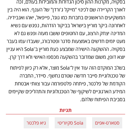
בסקויה, מקרנות ההון סיכון הגדולות והמובילות בעולם, זכה 
לאורך הקריירה שם לכינוי "מייקל ג'ורדן" של הענף. הוא היה בין 
המשקיעים הראשונים בחברות כמו גוגל, פייפאל, יאהו ואנבידיה. 
לאחרונה ביקר מוריץ בישראל בביקור הזדהות, נפגש עם נשיא 
המדינה יצחק הרצוג, עם החטופים ששבו מעזה ופגש גם לא 
מעט יזמים חדשים באמצעות סדגר ופטרבורג, שעבדו עמו בעבר 
בסקויה. ההשקעה הישירה שמבצע כעת מוריץ ב־Sola היא עניין 
יוצא דופן, משום שמדובר בהשקעה מכספו האישי ולא דרך קרן.
בשלב המוקדם הזה עוד אין ל־Sola מוצר, אלא רק כיוון לפיתוח 
של טכנולוגיית סייבר חדשה שטרם נחשף. סיידר, החברה 
הקודמת של פלכטר, פיתחה פלטפורמה עבור צוותי אבטחת 
המידע הארגוניים לשיקוף של הטכנולוגיות והתהליכים שקיימים 
בסביבת הפיתוח שלהם.
תגיות
סטארט-אפים
Sola סקיוריטי
גיא פלכטר