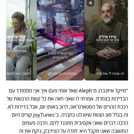
זה שינה לי את החיים: איך עידו איז'ק הופך את הסמארטפון לכלי צילום מקצועי_v
טכנולוגיה זה לא רק בהייטק: גם תעשיית המזון הישראלית מאמצת כלי AI, אוטומציה וניתוח דאטה בזמן אמת
חינוך הוא המש
"מייקל אייזנברג מ־Aleph שאל אותי פעם איך אני מתמודד עם 
הבדידות בצמרת. אמרתי לו שאני חווה את כל קשת הרגשות של 
רכבת ההרים של הסטארט־אפ, לרוב באותו יום, אבל בדידות לא. 
זה בגלל סוג הצוות שיש לנו בחברה. ב־JoyTunes קורים היום 
הרבה דברים שאני אקטיבית מתנגד להם. הרבה פעמים 
התשובה שאני מקבל היא 'תודה על הפידבק, ניקח את זה 