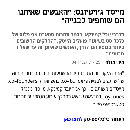
מייסד ג'ויטיונס: "האנשים שאיתנו
הם שותפים לבנייה"
לדברי יובל קמינקא, בגמר תחרות סטארט-אפ פלוס של
כלכליסט בשיתוף פועלים הייטק, “החלקים החשובים
ביותר במסע הם הדרך, האנשים שאיתך והיעד שאליו
מכוונים”
מעין מנלה
|
17:29, 04.11.21
"אחד העקרונות התרבותיים המשמעותיים ביותר בחברה הוא 
נפתח בכרטיסייה חדשה
נפתח בכרטיסייה חדשה
נפתח בכרטיסייה חדשה
של שותפים לבנייה co–buliders, בהשוואה ל־co–founders, 
מייסדים משותפים", כך אמר יובל קמינקא, מייסד ומנכ"ל 
JoyTunes, בהרצאה שנשא במהלך אירוע הגמר של תחרות 
סטארט־אפ פלוס. 
לעמוד כלכליסט-טק 
לחצו כאן