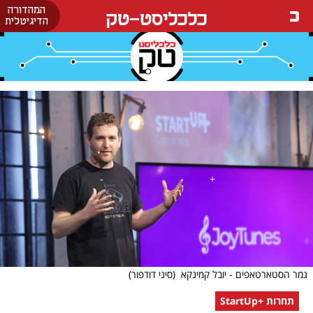
המהדורה
כלכליסט-טק
הדיגיטלית
גמר הסטארטאפים - יובל קמינקא
(סיני דודפור)
תחרות +StartUp