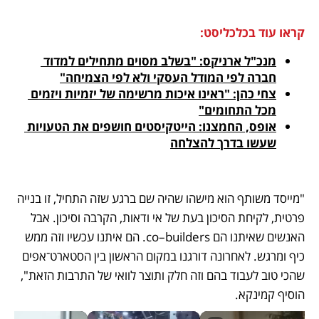
קראו עוד בכלכליסט:
מנכ"ל ארניקס: "בשלב מסוים מתחילים למדוד 
חברה לפי המודל העסקי ולא לפי הצמיחה"
צחי כהן: "ראינו איכות מרשימה של יזמיות ויזמים 
מכל התחומים"
אופס, החמצנו: הייטקיסטים חושפים את הטעויות 
שעשו בדרך להצלחה
"מייסד משותף הוא מישהו שהיה שם ברגע שזה התחיל, זו בנייה 
פרטית, לקיחת הסיכון בעת של אי ודאות, הקרבה וסיכון. אבל 
האנשים שאיתנו הם co–builders. הם איתנו עכשיו וזה ממש 
כיף ומרגש. לאחרונה דורגנו במקום הראשון בין הסטארט־אפים 
שהכי טוב לעבוד בהם וזה חלק ותוצר לוואי של התרבות הזאת", 
הוסיף קמינקא.