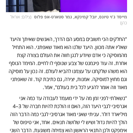
מייסד ג'וי טיונס, יובל קמינקא, גמר סטארט-אפ פלוס 
(
צילום: אוראל 
כהן
)
"החלקים הכי חשובים במסע הם הדרך, האנשים שאיתך והיעד 
שאליו אתה מכוון. היעד שלנו הוא מאוד שאפתני. הוא התחיל 
מהמוסיקה כי אדם שיודע לנגן חווה את העולם בצורה קצת 
אחרת. זה עוד פיגמנט של צבע שנוסף לו לחיים. המימד הנוסף 
הוא משהו שלקחנו על עצמנו להביא לעולם. זה נכון על מוסיקה 
וגם מחוץ למוסיקה. אמנות, יצירה, גם כתיבת קוד. זה שאפתני 
מאוד וזה אומר להגיע לכל בית בעולם", אמר.
"נשאלתי לפני זמן מה על ידי מועמד לעבודה עד כמה אני 
אגרסיבי לגבי היעד הזה, האם זו הולכת להיות חברה של 3–4 
מיליארד דולר. עניתי שאני מאוד אגרסיבי לגבי כמה הדבר הזה 
הולך להיות גדול ושיש לי שלושה תנאים. אחד, אני טיפוס של 
אימפקט ולכן התנאי הראשון הוא צמיחה משוגעת. הדבר השני 