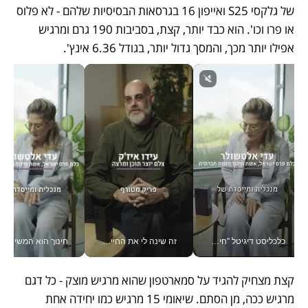
של גלקסי S25 ואייפון 16 בגרסאות הבסיסיות שלהם - לא פלוס 
או פרו וכו'. הוא כבד יותר, קצת, בסביבות 190 גרם ומרגיש 
אפילו יותר מכך, והמסך גדול יותר, בגודל 6.36 אינץ'. 
כלכליסט דיגיטל "חינוך הוא המשימה של החיים שלי"_v
זה שינה לי את החיים: איך עידו איז'ק הופך את הסמארטפון לכלי צילום מקצועי_v
חינוך הוא המש
קצת מצחיק להגיד על סמארטפון שהוא מרגיש מוצק - כל דגם 
מרגיש ככה, מן הסתם. שיאומי 15 מרגיש כמו יחידה אחת 