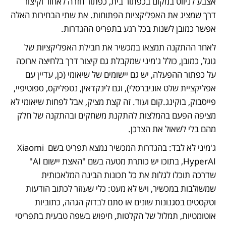
אצבע לניווט במקום בכפתור בית, כפתור חזרה לאחור וקיצור 
דרך שמציג את האפליקציות הפתוחות. את שתי הבחירות האלה 
אפשר כמובן לשנות בכל רגע בתפריט ההגדרות. 
לאחר ההתקנה תמצאו במכשיר את חבילת האפליקציות של 
גוגל, כמובן, כולל ג'מיני שמקבלת גם קיצור דרך בלחיצה ארוכה 
על כפתור ההפעלה, יש גם יישומים של שיאומי (כן, עדיין עם 
אפליקציית שלט אוניברסלי), וגם לינקדאין, נטפליקס, ספוטיפיי, 
פייסבוק, בוקינג.קום ועוד. זה קצת מציק, אבל לפחות שיאומי לא 
מציפה הפעם בהמלצות להתקנת משחקים ובהתקנה של חלק 
מהם בלי לשאול את הצרכן.
ג'מיני לא לבד: בהגדרות המכשיר נמצא תפריט בשם Xiaomi 
HyperAI, בתוכו יש כותרת מטעה בשם "האצת יישום AI" 
שדרכה תוכלו לגלות את כל תכונות הבינה המלאכותית 
שמשולבות במכשיר, ויש לא מעט: כלי שעוזר לכתוב הודעות 
וטקסטים בסגנונות שונים או סתם לבדוק הגהה, כתוביות 
אוטומטיות, תמלול של הקלטות, חיפוש בשפה טבעית בתפריטי 