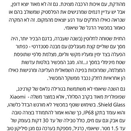
מהודקת, עם איכות הרכבה מצוינת. גם זה לא מאוד יוצא דופן, 
אבל יש עדיין דגמים שמרגישים את הפלסטיק שמשולב בהם או 
שנראה כאילו החלקים עוד רגע יוצאים מהמקום. זה לא המקרה 
כאמור במכשיר הדגל של שיאומי.
החזית שטוחה לחלוטין (בשנה שעברה, בדגם הבכיר יותר, היה 
מסך עם שוליים קצת מעוגלים) עם מבנה סטנדרטי - כפתור 
הפעלה בצד ימין ומעליו מקשי ווליום, מצלמת סלפי שתופסת 
שטח מינימלי במסך ו…זהו. מגב המכשיר בולטות עדשות 
המצלמה, שמרוכזות בפינה השמאלית העליונה ומרגישות כאילו 
הן אחראיות לחלק נכבד ממשקל המכשיר.
גם השנה שיאומי לא משתמשת בגורילה גלאס של קורנינג, 
שפופולרית מאוד בקרב הסלולר, אלא במוצר משלה - Xiaomi 
Shield Glass. בשימוש שוטף במכשיר לא מורגש הבדל כלשהו, 
והוא עומד בתקן IP68, כך שהוא אמור להתמודד בצורה טובה 
עם אבק וגם עם מים, כולל טבילה של עד 30 דקות בעומק של 
עד 1.5 מטר. שיאומי, כרגיל, מספקת בערכה גם מגן סיליקון טוב 