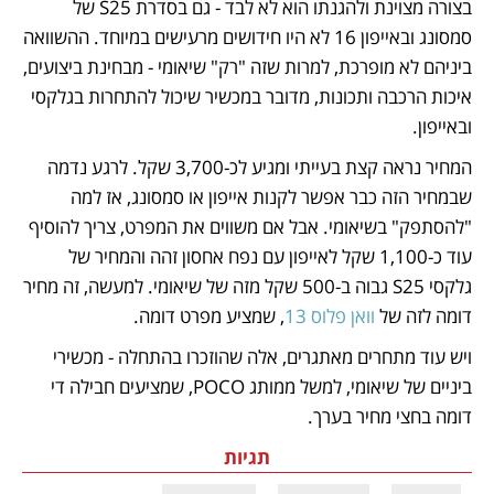
בצורה מצוינת ולהגנתו הוא לא לבד - גם בסדרת S25 של 
סמסונג ובאייפון 16 לא היו חידושים מרעישים במיוחד. ההשוואה 
ביניהם לא מופרכת, למרות שזה "רק" שיאומי - מבחינת ביצועים, 
איכות הרכבה ותכונות, מדובר במכשיר שיכול להתחרות בגלקסי 
ובאייפון.
המחיר נראה קצת בעייתי ומגיע לכ-3,700 שקל. לרגע נדמה 
שבמחיר הזה כבר אפשר לקנות אייפון או סמסונג, אז למה 
"להסתפק" בשיאומי. אבל אם משווים את המפרט, צריך להוסיף 
עוד כ-1,100 שקל לאייפון עם נפח אחסון זהה והמחיר של 
גלקסי S25 גבוה ב-500 שקל מזה של שיאומי. למעשה, זה מחיר 
דומה לזה של 
וואן פלוס 13
, שמציע מפרט דומה.
ויש עוד מתחרים מאתגרים, אלה שהוזכרו בהתחלה - מכשירי 
ביניים של שיאומי, למשל ממותג POCO, שמציעים חבילה די 
דומה בחצי מחיר בערך. 
תגיות