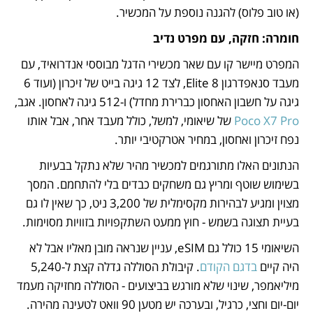
(או טוב פלוס) להגנה נוספת על המכשיר.
חומרה: חזקה, עם מפרט נדיב
המפרט מיישר קו עם שאר מכשירי הדגל מבוססי אנדרואיד, עם 
מעבד סנאפדרגון 8 Elite, לצד 12 גיגה בייט של זיכרון (ועוד 6 
גיגה על חשבון האחסון כברירת מחדל) ו-512 גיגה לאחסון. אגב, 
Poco X7 Pro
 של שיאומי, למשל, כולל מעבד אחר, אבל אותו 
נפח זיכרון ואחסון, במחיר אטרקטיבי יותר. 
הנתונים האלו מתורגמים למכשיר מהיר שלא נתקל בבעיות 
בשימוש שוטף ומריץ גם משחקים כבדים בלי להתחמם. המסך 
מצוין ומגיע לבהירות מקסימלית של 3,200 ניט, כך שאין לו גם 
בעיית תצוגה בשמש - חוץ ממעט השתקפויות בזוויות מסוימות.
השיאומי 15 כולל גם eSIM, עניין שנראה מובן מאליו אבל לא 
היה קיים 
בדגם הקודם
. קיבולת הסוללה גדלה קצת ל-5,240 
מיליאמפר, שינוי שלא מורגש בביצועים - הסוללה מחזיקה מעמד 
יום-יום וחצי, כרגיל, ובערכה יש מטען 90 וואט לטעינה מהירה.