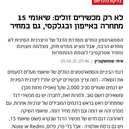
בדיקת כלכליסט
לא רק מכשירים זולים: שיאומי 15
מתחרה באייפון ובגלקסי, גם במחיר
הסמארטפון החדש מסדרת הדגל של היצרנית הסינית לא
מחדש הרבה, אבל מציע מפרט חזק, מצלמה מצוינת
ומחיר אטרקטיבי לעומת המתחרות
איתי שמושקוביץ
|
07:46, 05.04.25
דגמי הביניים והסמארטפונים הזולים של שיאומי מעלים לפעמים 
נפתח בכרטיסייה חדשה
נפתח בכרטיסייה חדשה
נפתח בכרטיסייה חדשה
את השאלה - למה צריך מכשירים יקרים יותר? ליצרנית הסינית 
יש דגמים שעולים סביב 2,000 שקל (ואפילו פחות מכך) 
ומשאירים רושם טוב. ולמרות זאת, לחברה יש גם מכשירי דגל 
שמתחרים ראש בראש בדגמים המובילים של יצרניות אחרות, עם 
מפרט זהה או דומה וגם רמת מחיר דומה. שיאומי השיקה 
לאחרונה דגם חדש של מכשיר הדגל שנקרא פשוט שיאומי 15, 
ויש גם גרסת אולטרה - אבל בלי פרו, פלוס, Redmi או Note.