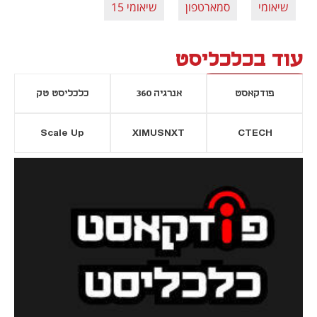
שיאומי
סמארטפון
שיאומי 15
עוד בכלכליסט
פודקאסט
אנרגיה 360
כלכליסט טק
Scale Up
XIMUSNXT
CTECH
יסייה חדשה
נפתח בכרטיסייה חדשה