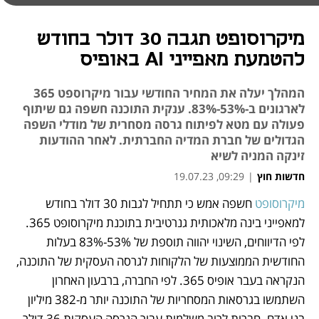
מיקרוסופט תגבה 30 דולר בחודש
להטמעת מאפייני AI באופיס
המהלך יעלה את המחיר החודשי עבור מיקרוספט 365
לארגונים ב-53%-83%. ענקית התוכנה חשפה גם שיתוף
פעולה עם מטא לפיתוח גרסה מסחרית של מודלי השפה
הגדולים של חברת המדיה החברתית. לאחר ההודעות
זינקה המניה לשיא
חדשות חוץ
|
09:29, 19.07.23
מיקרוסופט 
חשפה אמש כי תתחיל לגבות 30 דולר בחודש 
נפתח בכרטיסייה חדשה
נפתח בכרטיסייה חדשה
למאפייני בינה מלאכותית גנרטיבית בתוכנת מיקרוסופט 365. 
לפי הדיווחים, השינוי יהווה תוספת של 53%-83% בעלות 
החודשית הממוצעות של הלקוחות לגרסה העסקית של התוכנה, 
הנקראה בעבר אופיס 365. לפי החברה, ברבעון האחרון 
השתמשו בגרסאות המסחריות של התוכנה יותר מ-382 מיליון 
בני אדם. חברות לרוב משלמות עבור הגרסה העסקית 36 דולר 