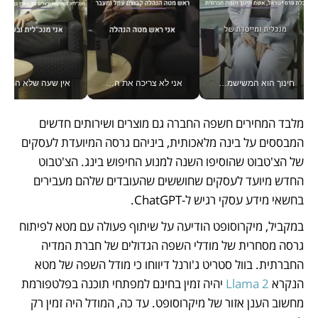
חינוך הוא המשישמה של החיים שלי - V
אני לא צריכה את המשרד: רונית שרעבי-חדד מנהלת ארגון של 30000 עובדים מכל מקום_v
אין שעה שלא התעסקתי במשבר - טל אלכסנדרוביץ’ שגב מנהלת משברים
מלבד המחירים חשפה החברה גם מוצרים ושירותים חדשים 
המבססים על בינה מלאכותית, ביניהם גרסה המיועדת לעסקים 
של הצ'טבוט שהוסיפו השנה למנוע החיפוש בינג. הצ'טבוט 
החדש מיועד לעסקים שחוששים שהעובדים שלהם מעבירים 
בחשאי מידע עסקי רגיש ל-ChatGPT. 
במקביל, מיקרוסופט הודיעה על שיתוף פעולה עם מטא לפיתוח 
גרסה מסחרית של מודלי השפה הגדולים של חברת המדיה 
החברתית. בוול סטריט ג'ורנל דיווחו כי מודל השפה של מטא 
הנקרא 
Llama 2
 יהיה זמין בחינם למפתחי תוכנה בפלטפורמת 
מחשוב הענן אזור של מיקרוסופט. עד כה, המודל היה זמין רק 