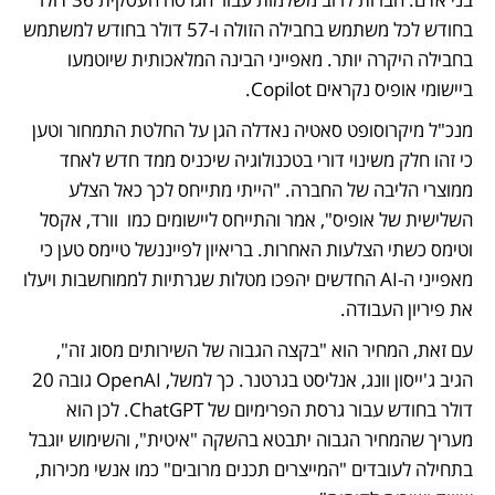
בחודש לכל משתמש בחבילה הזולה ו-57 דולר בחודש למשתמש 
בחבילה היקרה יותר. מאפייני הבינה המלאכותית שיוטמעו 
ביישומי אופיס נקראים Copilot. 
מנכ"ל מיקרוסופט סאטיה נאדלה הגן על החלטת התמחור וטען 
כי זהו חלק משינוי דורי בטכנולוגיה שיכניס ממד חדש לאחד 
ממוצרי הליבה של החברה. "הייתי מתייחס לכך כאל הצלע 
השלישית של אופיס", אמר והתייחס ליישומים כמו  וורד, אקסל 
וטימס כשתי הצלעות האחרות. בריאיון לפייננשל טיימס טען כי 
מאפייני ה-AI החדשים יהפכו מטלות שגרתיות לממוחשבות ויעלו 
את פיריון העבודה. 
עם זאת, המחיר הוא "בקצה הגבוה של השירותים מסוג זה", 
הגיב ג'ייסון וונג, אנליסט בגרטנר. כך למשל, OpenAI גובה 20 
דולר בחודש עבור גרסת הפרימיום של ChatGPT. לכן הוא 
מעריך שהמחיר הגבוה יתבטא בהשקה "איטית", והשימוש יוגבל 
בתחילה לעובדים "המייצרים תכנים מרובים" כמו אנשי מכירות, 