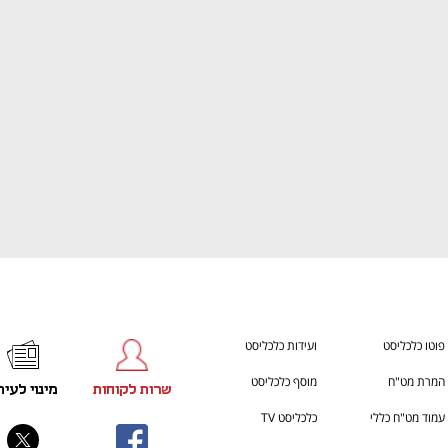
התכוננו לשלב הבא בצמיחה שלכם!
You're NXT
פוטו כלכליסט
ועידות כלכליסט
המרת מט"ח
מוסף כלכליסט
שרות לקוחות
מינוי לעית
עמוד מט"ח כללי
כלכליסט TV