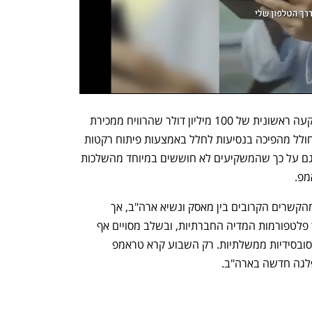
מאסק הקים את ספייס X ב-2002 עם השקעה ראשונית של 100 מיליון דולר שהרוויח ממכירת 
פייפאל. הוא הצהיר כי החברה מתכננת לחולל מהפיכה בנסיעות לחלל באמצעות פיתוח רקטות 
רב שימושיות. העסקה הנוכחית מצביעה גם על כך שהמשקיעים לא חוששים במיוחד מהשלכות 
פ. 
עד לאחרונה החברות של מאסק הרוויחו מהקשרים הקרובים בין מאסק ונשיא ארה"ב, אך 
 דרך פלטפורמות המדיה החברתיות, ובשלב מסויים אף 
איים טראמפ לשלול מהחברות של מאסק סובסידיות ממשלתיות. רק השבוע קרא טראמפ 
לגה חדשה בארה"ב. 