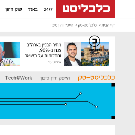
24/7
באזז
שוק ההון
דף הבית
כלכליסט-טק
הייטק והון סיכון
מחיר הבניין בארה"ב
צנח ב-90%,
כלכליסט
דיגיטל
והחלומות על תשואה
גבוהה התנפצו
אלמוג עזר
כלכליסט-טק
הייטק והון סיכון
Tech@Work