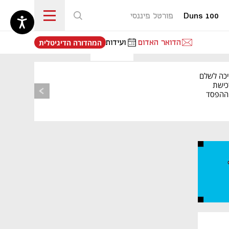
Duns 100
פורטל פיננסי
נפתח בכרטיסייה חדשה
הדואר האדום
ועידות
המהדורה הדיגיטלית
יכה לשלם
כישת
BASE: ההפסד
הרבעוני זינק ל-76