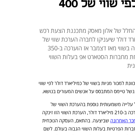
X מוכרת מניות לפי שווי של 400
ת החלל של אלון מאסק מתכננת הצעת רכש
ארד דולר שיעניקו לחברה הערכת שווי של
400 מיליארד דולר. מדובר על עלייה בשווי מאז דצמבר אז הוערכה ב-350
חת מחברות הסטארט אפ בעלות השווי
ית
ספייס X, חברת החלל של אלון מאסק, מתכוונת למכור מניות בשווי של כמיליארד דולר לפי שווי 
הצעת המכר הזו של מניות עובדים, תסמל עלייה משמעותית נוספת בהערכת השווי של 
החברה. באמצע השנה שעברה היא הוערכה ב-210 מיליארד דולר, הערכת השווי הזו זינקה 
ר האחרונה
 שביצעה. בהתאם, העסקה הנוכחית 
מחזקת את מעמדה של ספייס X כאחת החברות הפרטיות בעלות השווי הגבוה בעולם. לשם 