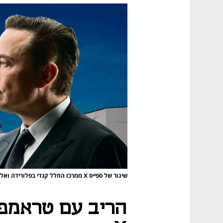
שיגור של ספייס X ממרכז החלל קנדי בפלורידה ואלון מאסק
הריב עם טראמפ 