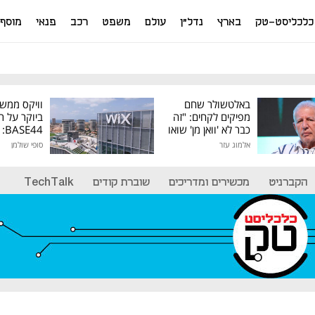
כלכליסט-טק
בארץ
נדל"ן
עולם
משפט
רכב
פנאי
מוסף
באלטשולר שחם
וויקס ממש
מפיקים לקחים: "זה
ביוקר על ר
כבר לא 'וואן מן' שואו
44
של גילעד"
אלמוג עזר
סופי שולמן
מיליון דולר
הקברניט
מכשירים ומדריכים
שוברת קודים
TechTalk