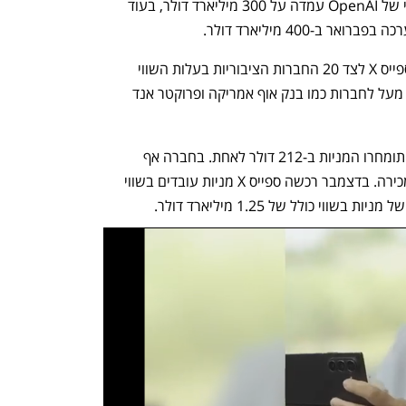
השוואה, מוקדם יותר השנה הערכת השווי של OpenAI עמדה על 300 מיליארד דולר, בעוד 
 בפברואר ב-400 מיליארד דולר. 
יתרה מכך, הערכת השווי הזו מציבה את ספייס X לצד 20 החברות הציבוריות בעלות השווי 
הגבוה ביותר הנסחרות במדד S&P 500 , מעל לחברות כמו בנק אוף אמריקה ופרוקטר אנד 
לדברי המקורבים, במסגרת הצעת המכר יתומחרו המניות ב-212 דולר לאחת. בחברה אף 
מתכוונים לרכוש חלק מהמניות שיוצעו למכירה. בדצמבר רכשה ספייס X מניות עובדים בשווי 