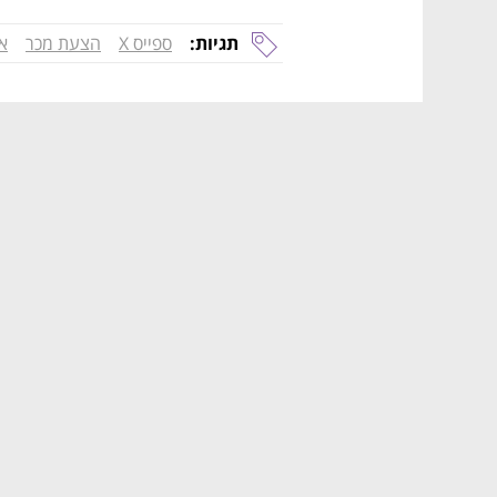
תגיות:
ספייס X
הצעת מכר
א