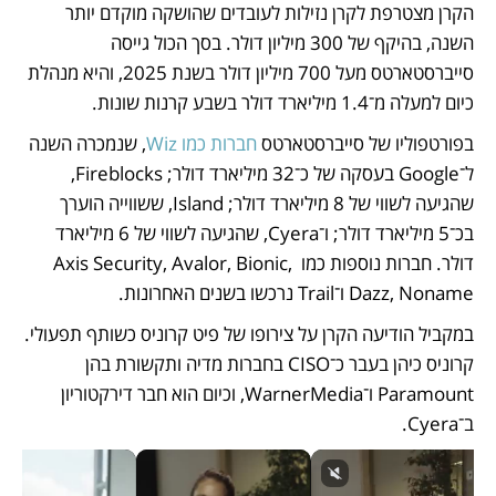
הקרן מצטרפת לקרן נזילות לעובדים שהושקה מוקדם יותר 
השנה, בהיקף של 300 מיליון דולר. בסך הכול גייסה 
סייברסטארטס מעל 700 מיליון דולר בשנת 2025, והיא מנהלת 
כיום למעלה מ־1.4 מיליארד דולר בשבע קרנות שונות.
בפורטפוליו של סייברסטארטס 
חברות כמו Wiz
, שנמכרה השנה 
ל־Google בעסקה של כ־32 מיליארד דולר; Fireblocks, 
שהגיעה לשווי של 8 מיליארד דולר; Island, ששווייה הוערך 
בכ־5 מיליארד דולר; ו־Cyera, שהגיעה לשווי של 6 מיליארד 
דולר. חברות נוספות כמו Axis Security, Avalor, Bionic, 
Dazz, Noname ו־Trail נרכשו בשנים האחרונות.
במקביל הודיעה הקרן על צירופו של פיט קרוניס כשותף תפעולי. 
קרוניס כיהן בעבר כ־CISO בחברות מדיה ותקשורת בהן 
Paramount ו־WarnerMedia, וכיום הוא חבר דירקטוריון 
ב־Cyera.