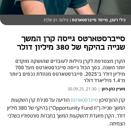
גילי רענן, מייסד סייברסטארטס
( צילום: רון שלף)
סייברסטארטס גייסה קרן המשך
שנייה בהיקף של 380 מיליון דולר
הקרן מצטרפת לקרן נזילות לעובדים שהושקה מוקדם
יותר השנה. בסך הכול גייסה סייברסטארטס מעל 700
מיליון דולר ב־2025. סייברסטארטס מנהלת נכסים ביותר
מ־1.4 מיליארד דולר
מעיין כהן-רוזן
|
21:30, 30.09.25
קרן ההון־סיכון 
סייברסטארטס
 הודיעה על סגירת קרן השקעות 
נפתח בכרטיסייה חדשה
נפתח בכרטיסייה חדשה
המשך שנייה ("Opportunity Fund II") בהיקף של 380 מיליון 
דולר. הקרן מיועדת להשקעות המשך בחברות פורטפוליו בשלבי 
הצמיחה.