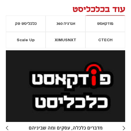
עוד בכלכליסט
פודקאסט
אנרגיה 360
כלכליסט טק
Scale Up
XIMUSNXT
CTECH
יסייה חדשה
נפתח בכרטיסייה חדשה
מדברים כלכלה, עסקים ומה שביניהם