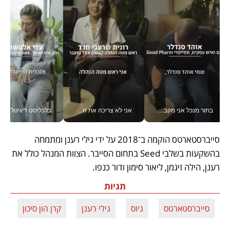
בתור מנכל אני מקבל מאות החלטות ביום, וה- Galaxy Z Fold8 Ultra עוזר לי לחתוך אותן מהר יותר_v
אני לא צריכה את המשרד: רונית שרעבי-חדד מנהלת ארגון של 30000 עובדים מכל מקום_v
כלכליסט דיגיטל
סייברסטארטס הוקמה ב־2018 על ידי גילי רענן ומתמחה 
בהשקעות בשלבי Seed בתחום הסייבר. הצוות המנהל כולל את 
רענן, הילה זיגמן, ליאור סימון ודור כנפו.
תגיות
סייברסטארטס
גיוס
גילי רענן
קרן הון סיכון