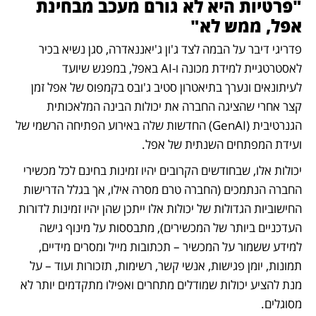
"פרטיות היא לא גורם מעכב מבחינת 
אפל, ממש לא"
פדריגי דיבר על הבמה לצד ג'ון ג'יאננאדרה, סגן נשיא בכיר 
לאסטרטגיית למידת מכונה ו-AI באפל, במפגש שיועד 
לעיתונאים ונערך בתיאטרון סטיב ג'ובס בקמפוס של אפל זמן 
קצר אחרי שהציגה החברה את יכולות הבינה המלאכותית 
הגנרטיבית (GenAI) החדשות שלה באירוע הפתיחה הרשמי של 
ועידת המפתחים השנתית של אפל. 
יכולות אלו, שבחודשים הקרובים יהיו זמינות בחינם לכל מכשירי 
החברה הנתמכים (החברה טרם מסרה אילו, אך בגלל הדרישות 
החישוביות הגדולות של יכולות אלו ייתכן שהן יהיו זמינות לדורות 
העדכניים ביותר של המכשירים), מתבססות על מינוף גישה 
למידע ששמור על המכשיר – תכתובות מייל ומסרים מידיים, 
תמונות, יומן פגישות, אנשי קשר, רשימות, תזכורות ועוד – על 
מנת להציע יכולות שמודלים מתחרים ואפילו מתקדמים יותר לא 
מסוגלים.  