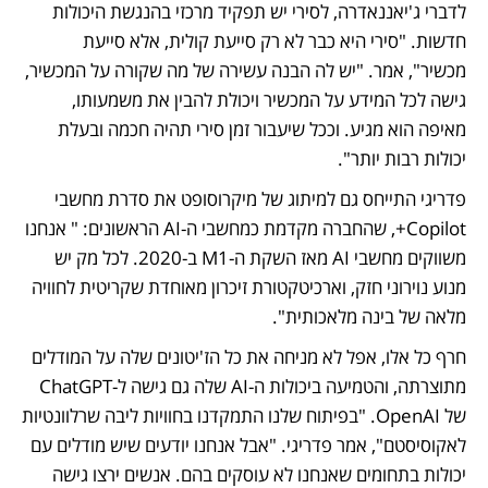
לדברי ג'יאננאדרה, לסירי יש תפקיד מרכזי בהנגשת היכולות 
חדשות. "סירי היא כבר לא רק סייעת קולית, אלא סייעת 
מכשיר", אמר. "יש לה הבנה עשירה של מה שקורה על המכשיר, 
גישה לכל המידע על המכשיר ויכולת להבין את משמעותו, 
מאיפה הוא מגיע. וככל שיעבור זמן סירי תהיה חכמה ובעלת 
יכולות רבות יותר". 
פדריגי התייחס גם למיתוג של מיקרוסופט את סדרת מחשבי 
Copilot+, שהחברה מקדמת כמחשבי ה-AI הראשונים: " אנחנו 
משווקים מחשבי AI מאז השקת ה-M1 ב-2020. לכל מק יש 
מנוע נוירוני חזק, וארכיטקטורת זיכרון מאוחדת שקריטית לחוויה 
מלאה של בינה מלאכותית". 
חרף כל אלו, אפל לא מניחה את כל הז'יטונים שלה על המודלים 
מתוצרתה, והטמיעה ביכולות ה-AI שלה גם גישה ל-ChatGPT 
של OpenAI. "בפיתוח שלנו התמקדנו בחוויות ליבה שרלוונטיות 
לאקוסיסטם", אמר פדריגי. "אבל אנחנו יודעים שיש מודלים עם 
יכולות בתחומים שאנחנו לא עוסקים בהם. אנשים ירצו גישה 