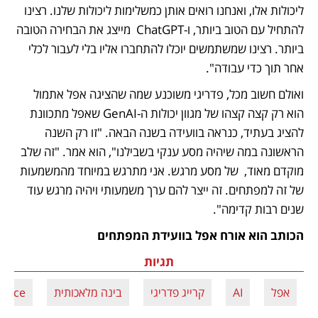
ליכולות אלו, ואנחנו רואים אותן כמשלימות ליכולות שלנו. רצינו 
להתחיל עם הטוב ביותר, ו-ChatGPT  מייצג את הבחירה הטובה 
ביותר. רצינו שמשתמשים יוכלו להתחברו אליו בלי לעבור לכלי 
אחר תוך כדי עבודה". 
ואולם חשוב מכל, פדריגי משוכנע שמה שהציגה אפל אתמול 
הוא רק קצה קצהו של מגוון יכולות ה-GenAI שאפל מתכוונת 
להציג בעתיד, כנראה בוועידה בשנה הבאה. "זו רק השנה 
הראשונה במה שיהיה מסע ענקי בשבילנו", הוא אמר. "זה שלב 
מוקדם מאוד,  של מסע מרגש. אני מתרגש במיוחד מהמשמעות 
של זה למפתחים. זה ייצר להם ערך משמעותי ויהיה מרגש עוד 
שנים רבות קדימה". 
הכותב הוא אורח אפל בוועידת המפתחים
תגיות
אפל
AI
קרייג פדריגי
בינה מלאכותית
gence