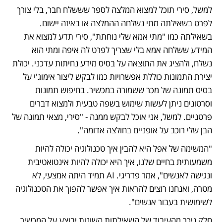
למשל, סירי תוכל למצוא המלצה לספר שששלח חבר, בלי צורך 
לפרט בשאילתה מתי נשלחה ההמלצה או באיזה יישום. 
בשאילתה כמו "מתי אמא שלי נוחתת", סירי תדע למצוא את 
המידע ששלחה אמא בלי שצריך לפרט לה איפה ומתי הוא 
נשלח, ולהציג את התוצאה על בסיס מידע נחיתות עדכני. יכולת 
יצירת התמונות כוללת אפשרויות כמו לבקש ליצור אימוג'י על 
בסיס תמונה של מכר ששמורה במכשיר. בחיפוש תמונות 
וסרטונים ניתן לעשות שימוש בשפה טבעית ולמצוא דברים 
פרטניים. למשל, אני אוכל לבקש ממנה - "סירי, מצאי תמונה של 
הבן שלי רוכב על אופניים בחולצה אדומה". 
"המשימה של אפל היא להבין איך טכנולוגיה יכולה להיות 
משמעותית בחיים שלנו, איך היא יכולה להיות אינטואטיבית 
ונגישה לאנשים", אמר פדריגי. AI תמיד היתה אמצעי, לא 
מטרה, ואנחנו רוצים להראות איך אפשר להפוך את הטכנולוגיה 
לשימושית בעבור אנשים". 
חלק ניכר מהעיבוד של השאילתות השונות יבוצע על המכשיר 