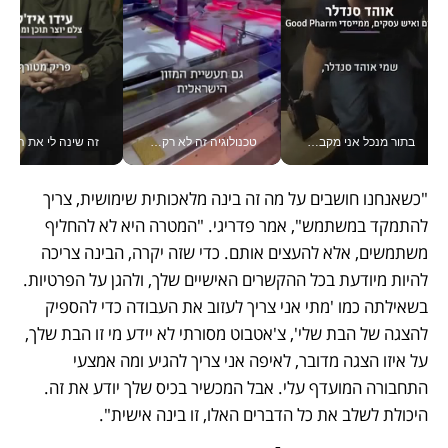
בתור מנכל אני מקבל מאות החלטות ביום, וה- Galaxy Z Fold8 Ultra עוזר לי לחתוך אותן מהר יותר_v
טכנולוגיה זה לא רק בהייטק: גם תעשיית המזון הישראלית מאמצת כלי AI, אוטומציה וניתוח דאטה בזמן אמת
זה שינה לי את החיים: 
"כשאנחנו חושבים על מה זה בינה מלאכותית שימושית, צריך 
להתמקד במשתמש", אמר פדריגי. "המטרה היא לא להחליף 
משתמשים, אלא להעצים אותם. כדי שזה יקרה, הבינה צריכה 
להיות מיודעת בכל ההקשרים האישיים שלך, ולהגן על הפרטיות. 
בשאילתה כמו 'מתי אני צריך לעזוב את העבודה כדי להספיק 
להצגה של הבת שלי', צ'אטבוט מסורתי לא יידע מי זו הבת שלך, 
על איזו הצגה מדובר, לאיפה אני צריך להגיע ומה אמצעי 
התחבורה המועדף עלי. אבל המכשיר בכיס שלך יודע את זה. 
היכולת לשלב את כל הדברים האלו, זו בינה אישית".