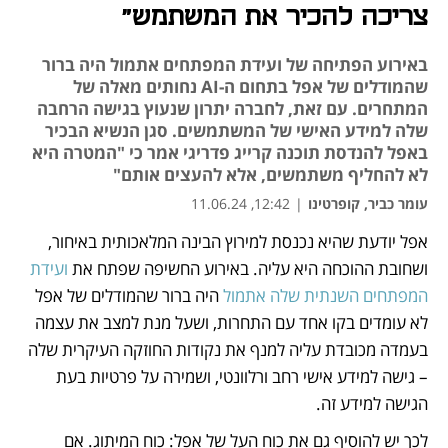
צריכה להכיר את המשתמש"
באירוע הפתיחה של ועידת המפתחים אתמול היה ברור
שהמודלים של אפל בתחום ה-AI נחותים מאלה של
המתחרים. עם זאת, לחברה יתרון שנעוץ בגישה הרחבה
שלה למידע האישי של המשתמשים. סגן הנשיא הבכיר
באפל להנדסת תוכנה קרייג פדריגי אמר כי "המטרה היא
לא להחליף משתמשים, אלא להעצים אותם"
עומר כביר, קופרטינו
|
12:42, 11.06.24
אפל יודעת שהיא נכנסת למירוץ הבינה המלאכותית באיחור, 
נפתח בכרטיסייה חדשה
ושחובת ההוכחה היא עליה. באירוע החשיפה שפתח את 
ועידת 
המפתחים השנתית שלה אתמול
 היה ברור שהמודלים של אפל 
לא עומדים בקו אחד עם התחרות, ושעל מנת למצב את עצמה 
בעמדה מכובדת עליה למנף את נקודות החוזקה העיקרית שלה 
– גישה למידע אישי רחב ורלוונטי, ושמירה על פרטיות בעת 
הגישה למידע זה. 
לכך יש להוסיף גם את כוח העל של אפל: כוח המיתוג. אם 