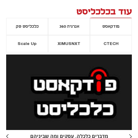
עוד בכלכליסט
פודקאסט
אנרגיה 360
כלכליסט טק
Scale Up
XIMUSNXT
CTECH
יסייה חדשה
נפתח בכרטיסייה חדשה
מדברים כלכלה, עסקים ומה שביניהם