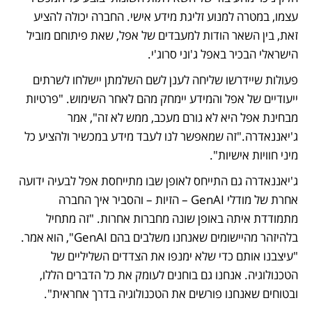
עצמו, במטרה למנוע זליגת מידע אישי. החברה יכולה להציע 
זאת, בין השאר הודות למעבדים של אפל, שאת פיתוחם מוביל 
הישראלי הבכיר באפל ג'וני סרוג'י. 
פעולות שיידרשו שליחה לענן לשם השלמתן יישלחו לשרתים 
ייעודיים של אפל והמידע יימחק מהם לאחר השימוש. "פרטיות 
מבחינת אפל היא לא גורם מעכב, ממש לא זה", אמר 
ג'יאננאדרה."זה שמאפשר לנו לעבד מידע במכשיר ולהציע כל 
מיני חוויות אישיות". 
ג'יאננאדרה גם התייחס לאופן שבו מתייחסת אפל לבעיה ידועה 
אחרת של מודלי GenAI – הזיות – והסביר איך החברה 
מתמודדת איתה באופן שונה מחברות אחרות. "זה מתחיל 
בלהיזהר מהיישומים שאנחנו משלבים בהם GenAI", הוא אמר. 
"עיצבנו אותם כדי שלא ימנפו את הצדדים השליליים של 
הטכנולוגיה. אנחנו גם בוחנים לעומק את כל הדברים הללו, 
ובטוחים שאנחנו פורשים את הטכנולוגיה בדרך אחראית". 