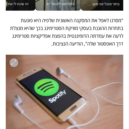
בתור מנכל אני מקבל מאות החלטות ביום, וה- Galaxy Z Fold8 Ultra עוזר לי לחתוך אותן מהר יותר_v
כלכליסט דיגיטל "חינוך הוא המשימה של החיים שלי"_v
זה שינה לי את החיים: 
"מסרנו לאפל את המסקנה האשונית שלפיה היא פוגעת 
בתחרות ההוגנת בעסקי מוזיקת הסטרימינג בכך שהיא מנצלת 
לרעה את עמדתה הדומיננטית בהפצת אפליקציות סטרימינג 
דרך האפסטור שלה", הודיעה הנציבות. 