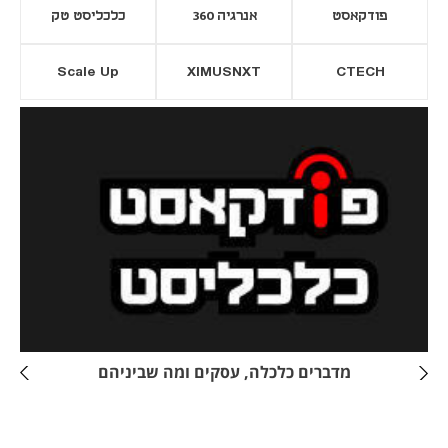
פודקאסט
אנרגיה 360
כלכליסט טק
Scale Up
XIMUSNXT
CTECH
יסייה חדשה
נפתח בכרטיסייה חדשה
מדברים כלכלה, עסקים ומה שביניהם