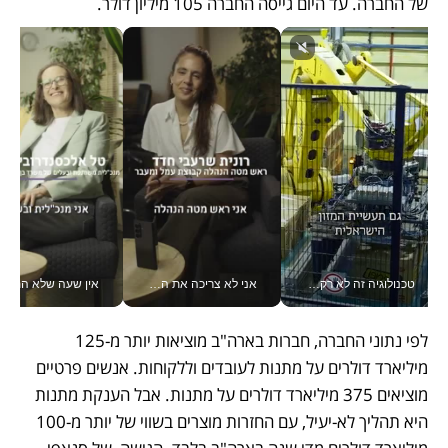
של החברה. עד היום גייסה החברה 105 מיליון דולר.
טכנולוגיה זה לא רק בהייטק: גם תעשיית המזון הישראלית מאמצת כלי AI, אוטומציה וניתוח דאטה בזמן אמת
אני לא צריכה את המשרד: רונית שרעבי-חדד מנהלת ארגון של 30000 עובדים מכל מקום_v
אין שעה שלא התעסקתי במשבר - טל אלכסנדרוביץ’ שגב מנהלת משברים
לפי נתוני החברה, חברות בארה"ב מוציאות יותר מ-125 
מיליארד דולרים על מתנות לעובדים וללקוחות. אנשים פרטיים 
מוציאים 375 מיליארד דולרים על מתנות. אבל הענקת מתנות 
היא תהליך לא-יעיל, עם החזרות מוצרים בשווי של יותר מ-100 