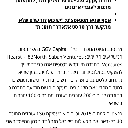
חברת Snappy גייסה 10 מיליון דולר, להתאמת 
מתנות לעובדי ארגונים
אסף שגיא מסנאפצ'ט: "יש כאן דור שלם שלא 
מתקשר דרך טקסט אלא דרך תמונות"
את סבב הגיוס הנוכחי הובילה GGV Capital בהשתתפות 
המשקיעים הקיימים: 83North, Saban Ventures ו- Hearst 
Ventures. החברה תשתמש בכספים אלה כדי להמשיך 
להשקיע בטאלנטים ובחדשנות ברמה עולמית, בזמן שהיא 
מתרחבת לסגמנטים ושווקים חדשים, בוחנת רכישות וממשיכה 
להגדיר מחדש את הקטגוריה. בעקבות הגיוס הודיעה החברה כי 
בכוונתה לגייס כ-200 עובדים בעולם, מתוכם כ-100 עובדים 
בישראל. 
סנאפי הוקמה ב-2015 וכיום היא מעסיקה 130 עובדים מתוכם 
40 בישראל. את הפעילות בישראל מנהל דביר כהן המייסד השני 