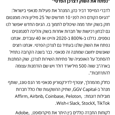
"נפתח את השוק לצרכן הפרטי"
לדברי המייסד דביר כהן, המנהל את פעילות סנאפי בישראל: 
"הגיוס הקודם היה לפני 10 חודשים של 25 מיליון והיה מומנטום 
חזק בשוק יותר ממה שיכולים לתמוך בו. הגיוס החדש יאפשר לנו 
גם לבחון רכישות של חברות אחרות בשוק והליכה לסגמנטים 
נוספים. גדלנו ב-800% ב-2020 והיינו אז 40 עובדים. אנחנו 
נפתח את השוק שלנו בעתיד גם לצרכן הפרטי. אנחנו רוצים 
שאנשים יחשבו שמתנה זה סנאפי. כבר בשנה הקרובה נתחיל 
להסתכל על האופציה של פתיחת השירות לצרכן. שוק המתנות 
בארה"ב שווה 500 מיליארד דולר ויש שם הזדמנות עצומה 
להתרחבות".
כחלק מהמהלך, יצטרף לדירקטוריון סנאפי מר הנס טונג, שותף 
מנהל ב-GGV Capital, שתיק ההשקעות שלו כולל חברות 
מובילות דוגמת: Affirm, Airbnb, Coinbase, Peloton, 
Slack, StockX, TikTok ו-Wish.  
לקוחות החברה כוללים בין היתר את מיקרוסופט, Adobe, 