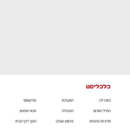
CTech – the
הבית של ההייטק הישראלי
כתבו לנו
המערכת
פודקאסט
המייל האדום
ההנהלה
תנאי שימוש
מדיניות פרטיות
פרסמו אצלנו
הפוך לדף הבית