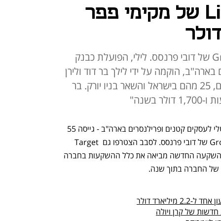
חברת הפינטק Lili של מקימי פפר
הגיוס נערך בהובלת קרן Group 11 של דובי פרנסס. לילי, הפועלת כבנק
בארה"ב, הוקמה על ידי לילך בר דוד ולירן
זליכה ב-2018 ומעסיקה 40 עובדים, 25 מהם בישראל והשאר בניו יורק. בר
חברת הפינטק הישראלית Lili - בנק דיגיטלי לעסקים קטנים ופרילנסרים בארה"ב - גייסה 55 
מיליון דולר בסבב B, בהובלת קרן Group 11 של דובי פרנסס. לסבב הצטרפו גם Target 
Global ומשקיעים קיימים של החברה. ההשקעה החדשה מביאה את כלל ההשקעות בחברה 
חדשות של קרן ויולה