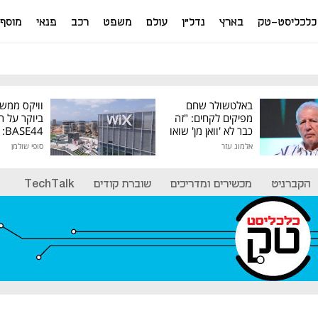
כלכליסט-טק
בארץ
נדל"ן
עולם
משפט
רכב
פנאי
מוסף
באלטשולר שחם
וויקס ממש
מפיקים לקחים: "זה
ביוקר על ר
כבר לא 'וואן מן' שואו
44
של גילעד"
אלמוג עזר
סופי שולמן
מיליון דולר
הקברניט
מכשירים ומדריכים
שוברת קודים
TechTalk