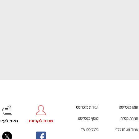
ענף במתח גבוה
מדברים כלכלה, עסקים ומה שב
פוטו כלכליסט
ועידות כלכליסט
המרת מט"ח
מוסף כלכליסט
שרות לקוחות
מינוי לעית
עמוד מט"ח כללי
כלכליסט TV