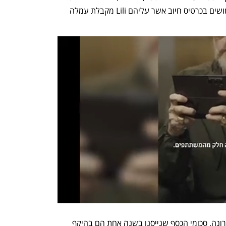
המודל העסקי של החברה מבוסס על שימושים בכרטיס חיוב אשר עליהם Lili מקבלת עמלה 
בר דוד: "צמחנו בקצב מטורף בשנה האחרונה, סכומי הכסף שגייסנו בשנה אחת הם בהיקף 