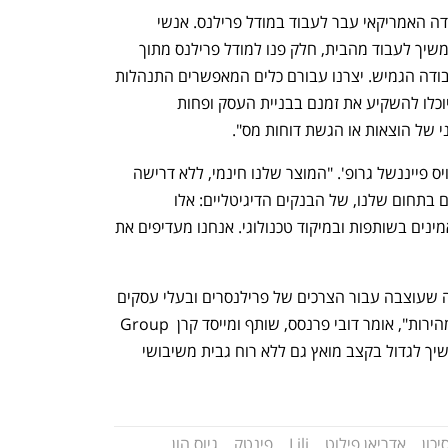
"בתקופת הקורונה, נתח גדול משוק העבודה האמריקאי עבר לעבוד במודל פרילנס. אנשי 
מקצוע מיומנים מאוד חיפשו אחר דרך להמשיך לעבוד מהבית, חלק פנו למודל פרילנס מתוך 
צורך להכנסה משלימה או בגלל מודל העבודה הגמיש. יצרנו עבורם כלים המאפשרים התנהלות 
פיננסית ועסקית באופן חכם ומהיר, כדי שיוכלו להשקיע את זמנם בבניית העסק ופחות 
דני של הוצאות או הגשת דוחות מס".
עבור פעילותה הבנקאית, חברה לילי ל'צ'ויס פייננשל גרופ'. "המוצר שלנו חינמי, ללא דרישה 
של פעילות מינימלית. היום יש שני טרנדים בתחום שלנו, של הבנקים הדיגיטליים: אלו 
שמאמינים שצריך לקבל רישיון, ואלו שמאמינים בשותפות ובמיקוד טכנולוגי. אנחנו מעדיפים את 
"לילי היא כיום פלטפורמת הפינטק היחידה שעוצבה עבור הצרכים של פרילנסרים ובעלי עסקים 
קטנים בארה"ב, המהווים סקטור צומח במהירות", אומר דובי פרנסס, שותף ומייסד קרן Group 
11. "אנחנו צופים שמגזר הפרילנסרים ימשיך לגדול בקצב מואץ גם ללא רוח גבית משיבושי 
יכון
אדריאן פילוט
Lili
פינטק
גיוס הון