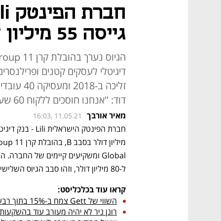
גייסה 55 מיליון דולר
דיגיטלי לעסקים קטנים ופרילנסרים 
דוד: "אנחנו חוסכים ללקוח 60 שעות ו-1,700 דולר בשנה"
מאיר אורבך
16:03, 11.05.21
ל-80 מיליון דולר, וזהו סבב הגיוס השלישי של החברה בתוך שנה.
קראו עוד בכלכליסט:
השווי של Gett צמח ב-15% בתוך רבעון אחד ל-2.2 מיליארד דולר
רונן ניר לא יהיה מעורב עוד בהשקעות 