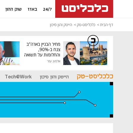
24/7
באזז
שוק ההון
דף הבית
כלכליסט-טק
הייטק והון סיכון
מחיר הבניין בארה"ב
צנח ב-90%,
כלכליסט
דיגיטל
והחלומות על תשואה
גבוהה התנפצו
אלמוג עזר
כלכליסט-טק
הייטק והון סיכון
Tech@Work