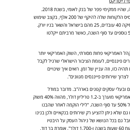
י לייטריקס
לילי הוקמה על ידי לילך בר דוד ולירן זליכה, שהיו ממקימי פפר של בנק לאומי, בשנת 2018. 
בחצי השנה האחרונה הכפילה לילי את בסיס הלקוחות שלה להיקף של 200 אלף, בקצב שימוש 
שנתי של חצי מיליארד דולר. החברה מעסיקה 40 עובדים, 25 מהם בישראל והשאר בניו יורק. 
Lili צפויה להרחיב את צוות העובדים ב-50 נוספים עד סוף השנה, כאשר מרביתם ייקלטו 
בשיחה עם כלכליסט אומרת בר דוד כי "הקהל האמריקאי פחות מסורתי, השוק האמריקאי יותר 
פתוח לפתרונות דיגיטליים ורגיל לפזר מוצרים פיננסיים, לעומת הציבור הישראלי שרגיל לקבל 
אותם מבנק אחד. אני חושבת שישראל גם תהיה כזו, וזה עניין של זמן. רואים איך שינויים 
לצרוך שירותים פייננסים מגוונים".
לילי בונה בנק דיגיטלי המיועד לפרילנסרים ובעלי עסקים קטנים בארה"ב. מדובר במודל 
תעסוקה הגדל בהתמדה שהיקפו בשוק האמריקאי מוערך ב-1.2 טריליון דולר, מהווה 40% משוק 
העבודה האמריקאי וצפוי להגיע להיקף של 50% עד סוף השנה. "לילי הוקמה לאחר שהבנו 
שיש צורך בפתרון לכלכלת הפרילנס. הבנו גם שלא ניתן להציע רק שירותים בנקאיים ולכן בנינו 
פלטפורמה בנקאית שעוזרת לכסף שלך, אבל גם בכל הנושא של ניהול העסק על היבטיו 
השונים. אני מעריכה שאנחנו חוסכים ללקוח 60 שעות בשנה ו-1,700 דולר", אומרת בר דוד. 