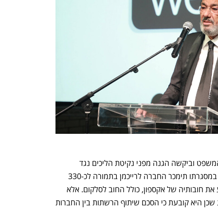
בתגובה לכך פנתה אתמול אקספון לבית המשפט וביקשה הגנה מפני נקיטת הליכים נגד 
החברה וכן להוצאה לפועל של הסדר חוב במסגרתו תימכר החברה לרייכמן בתמורה לכ-330 
מיליון שקל. תמורת הרכישה נועדה לפרוע את חובותיה של אקספון, כולל החוב לסלקום. אלא 
שסלקום מתנגדת כאמור לעסקה המוצעת שכן היא קובעת כי הסכם שיתוף הרשתות בין החברות 