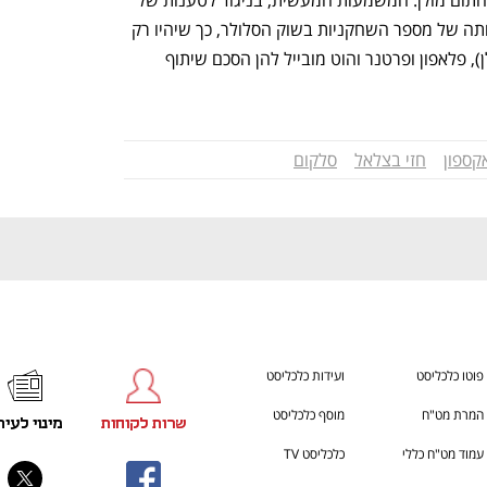
על רשתות אחרות, בהתאם להסכמים שתחתום מולן. המשמעות המעשית, בניגוד לטענות של 
ענף במתח גבוה
מדברים כלכלה, עסקים ומה שב
אקספון במכתבה לבית המשפט, היא הפחתה של מספר השחקניות בשוק הסלולר, כך שיהיו רק 
4 חברות בעלות תשתית – סלקום (עם גולן), פלאפון ופרטנר והוט מובייל להן הסכם שיתוף 
קספון
חזי בצלאל
סלקום
פוטו כלכליסט
ועידות כלכליסט
המרת מט"ח
מוסף כלכליסט
שרות לקוחות
מינוי לעית
עמוד מט"ח כללי
כלכליסט TV