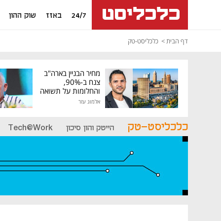
24/7
באזז
שוק ההון
דף הבית
כלכליסט-טק
מחיר הבניין בארה"ב
צנח ב-90%,
והחלומות על תשואה
גבוהה התנפצו
אלמוג עזר
כלכליסט-טק
הייטק והון סיכון
Tech@Work