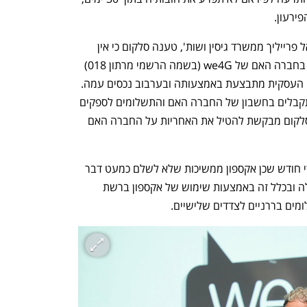
ירעון. 
במכתב, שנשלח על ידי עו"ד גיא גיסין ויואל פרייליך ממשרד גיסין ושות', טענה סלקום כי אין 
מחלוקת באשר לגובה החוב וכי היא רואה בחברה האם של we4G (בשמה הרשמי מרתון 018) 
חייבת גם היא בחובות אלה, שכן פעילותה העסקית מתבצעת באמצעותה ובערבוב נכסים עמה. 
לטענתה, התקבולים מלקוחות אקספון מתקבלים בחשבון של החברה האם והתשלומים לספקים 
מתבצעים באמצעות אותו חשבון. לפיכך סלקום מבקשת להטיל את האחריות על החברה האם 
עוד טענה סלקום כי החוב הולך ותופח מדי חודש שכן אקספון ממשיכות שלא לשלם כמעט דבר 
ובמקביל ממשיכות בפעילות מסחרית רגילה ובכלל זה באמצעות שימוש של אקספון ברשת 
ים בררניים לצדדים שלישיים. 