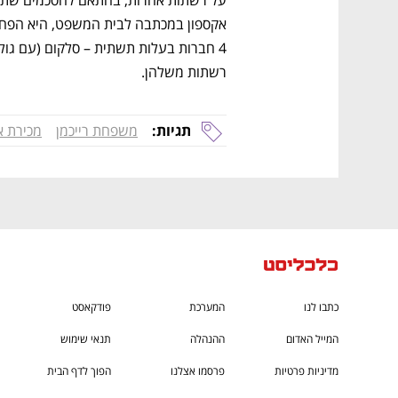
CTech – the
הבית של ההייטק הישראלי
רשתות משלהן. 
תגיות:
משפחת רייכמן
מכירת א
כתבו לנו
המערכת
פודקאסט
המייל האדום
ההנהלה
תנאי שימוש
מדיניות פרטיות
פרסמו אצלנו
הפוך לדף הבית