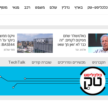
כלכליסט-טק
בארץ
נדל"ן
עולם
משפט
רכב
פנאי
מוסף
באלטשולר שחם
וויקס ממש
מפיקים לקחים: "זה
ביוקר על ר
כבר לא 'וואן מן' שואו
44
של גילעד"
אלמוג עזר
סופי שולמן
מיליון דולר
הקברניט
מכשירים ומדריכים
שוברת קודים
TechTalk