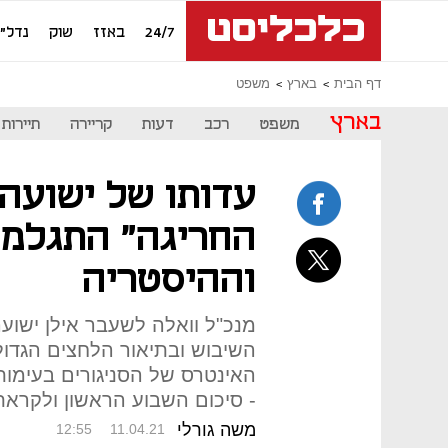
24/7
באזז
שוק
נדל"ן
דף הבית
בארץ
משפט
בארץ
משפט
רכב
דעות
קריירה
תיירות
עדותו של ישועה:
החריגה" התגלמה
וההיסטריה
מנכ"ל וואלה לשעבר אילן ישוע
השיבוש ובתיאור הלחצים הגדול
- סיכום השבוע הראשון ולקרא
משה גורלי
12:55
11.04.21