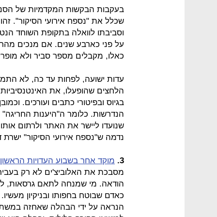
בעקבות הבקשות המקדמיות של הסני
על פני כארבע שנים. אם מנכים מהרש
כאלו, מקבלים מספר סביר ולא מופרז
עדות ישועה, לפחות עד כה, לא התמ
הלחצים שהופעלו, את האינטנסיביות 
בגיוס ובפיטורי כתבים ועורכים. וכמו
הנדרשות. כלומר ה"היענות החריגה"
שנועדו ליישר את האתר ולרתום אותו ל
נדמה ש"נספח אירועי הסיקור" ישרת ד
3.
מוקד אחר בשבוע העדויות הראשון 
מסבכת את האלוביצ'ים לא רק בעבירה
הודאה. מי שמנחה לתאם גרסאות, למ
כאדם שבוטח בחפותו ובניקיון מעשיו.
הנראה על ידי הבהלה שאחזה במשתת