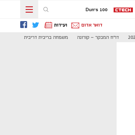
Dun's 100
דואר אדום
ועידות
דו"ח המבקר - קורונה
משפחה בריבית דריבית
תקשורת