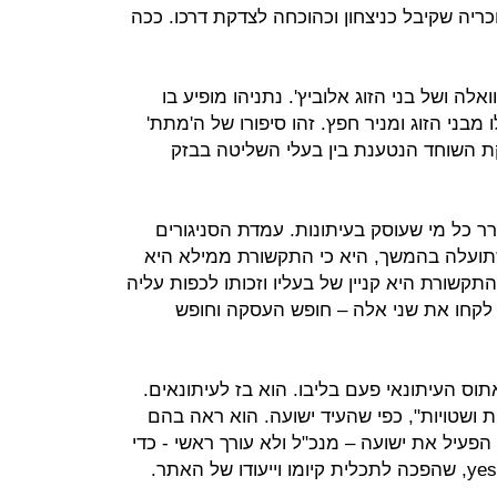
וכריה שקיבל כניצחון וכהוכחה לצדקת דרכו. ככה
לה ושל בני הזוג אלוביץ'. נתניהו מופיע בו
בני הזוג ומניר חפץ. זהו סיפורו של ה'מתת'
 השוחד הנטענת בין בעלי השליטה בבזק
ר כל מי שעוסק בעיתונות. עמדת הסניגורים
שתועלה בהמשך, היא כי התקשורת ממילא היא
תקשורת היא קניין של בעליו וזכותו לכפות עליה
ר, לקחו את שני אלה – חופש העסקה וחופש
וס העיתונאי פעם בליבו. הוא בז לעיתונאים.
 ושטויות", כפי שהעיד ישועה. הוא ראה בהם
הפעיל את ישועה – מנכ"ל ולא עורך ראשי - כדי