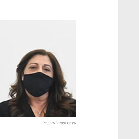
איריס ושאול אלוביץ'