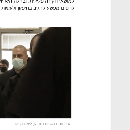
למושאי חקירה פלילית. ובהלה היא יו
לחפים מפשע להגיב בחיפזון ולעשות ש
התובעת במשפט נתניהו, ליאת בן ארי