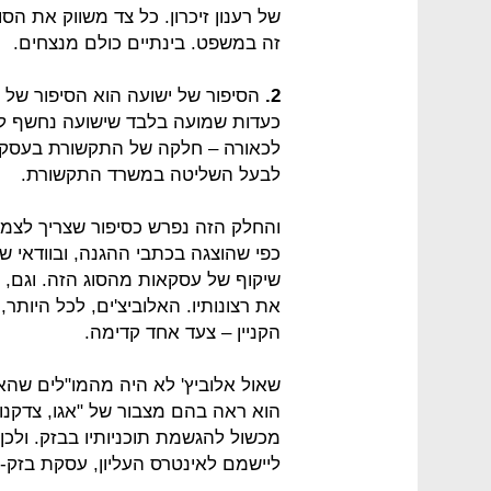
של רענון זיכרון. כל צד משווק את הס
זה במשפט. בינתיים כולם מנצחים.
2.
הסיפור של ישועה הוא הסיפור של ווא
כעדות שמועה בלבד שישועה נחשף לו מ
לכאורה – חלקה של התקשורת בעסקת
לבעל השליטה במשרד התקשורת.
והחלק הזה נפרש כסיפור שצריך לצמר
כפי שהוצגה בכתבי ההגנה, ובוודאי 
שיקוף של עסקאות מהסוג הזה. וגם, ה
את רצונותיו. האלוביצ'ים, לכל היות
הקניין – צעד אחד קדימה.
שאול אלוביץ' לא היה מהמו"לים שהאת
הוא ראה בהם מצבור של "אגו, צדקנות
מכשול להגשמת תוכניותיו בבזק. ולכן 
ליישמם לאינטרס העליון, עסקת בזק-yes, שהפכה לתכלית קיומו וייעודו של האתר.