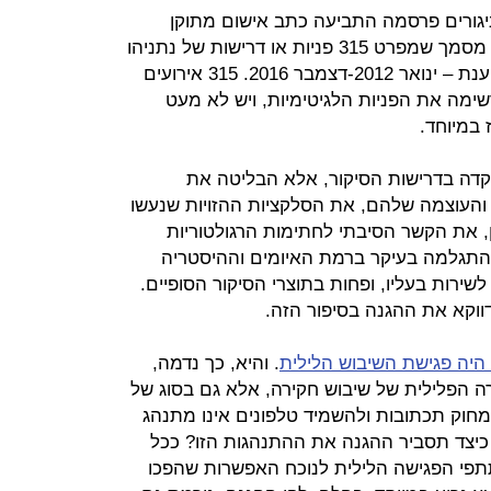
גורים פרסמה התביעה כתב אישום מתוקן
שכלל את "נספח אירועי הסיקור". זהו מסמך שמפרט 315 פניות או דרישות של נתניהו
וסביבתו לוואלה בתקופת השוחד הנטענת – ינואר 2012-דצמבר 2016. 315 אירועים
ימה את הפניות הלגיטימיות, ויש לא מעט
 במיוחד.
קדה בדרישות הסיקור, אלא הבליטה את
והעוצמה שלהם, את הסלקציות ההזויות שנעשו
בן, את הקשר הסיבתי לחתימות הרגולטוריות
 התגלמה בעיקר ברמת האיומים וההיסטריה
שירות בעליו, ופחות בתוצרי הסיקור הסופיים.
ווקא את ההגנה בסיפור הזה.
היה פגישת השיבוש הלילית
. והיא, כך נדמה,
 הפלילית של שיבוש חקירה, אלא גם בסוג של
חוק תכתובות ולהשמיד טלפונים אינו מתנהג
 כיצד תסביר ההגנה את ההתנהגות הזו? ככל
פי הפגישה הלילית לנוכח האפשרות שהפכו