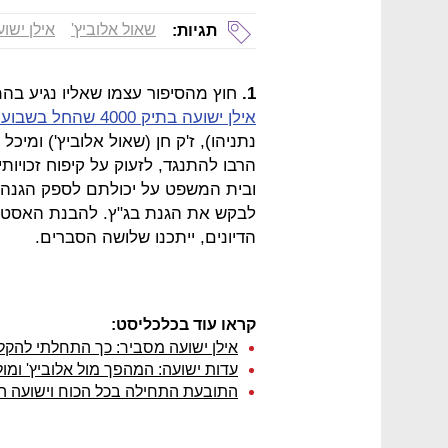
שאול אלוביץ'
אילן ישו
תגיות:
1.
חוץ מהסיפור עצמו שאליו נגיע בה
אילן ישועה בתיק 4000 שהחל בשבוע שעבר
נתניהו), ז'ק חן (שאול אלוביץ') ומיכל
הרבו להתנגד, לזעוק על קיפוח זכויו
ובית המשפט על יכולתם לספק הגנה מ
לבקש את הגנת בג"ץ. להבנת האסטרטג
הדיונים, ייתכנו שלושה הסברים.
קראו עוד בכלכליסט:
אילן ישועה מסביר: כך התחלתי להקל
עדות ישועה: המהפך מול אלוביץ' ומול
התובעת התחילה בכל הכוח וישועה 