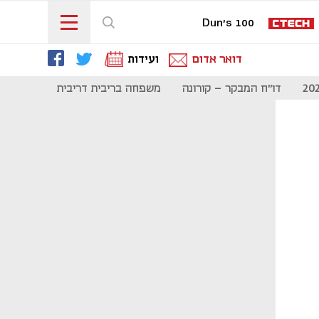
Dun's 100
דואר אדום
ועידות
דו"ח המבקר - קורונה
משפחה בריבית דריבית
תקשורת