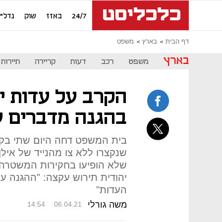
24/7
באזז
שוק
נדל"ן
דף הבית
בארץ
משפט
בארץ
משפט
רכב
דעות
קריירה
תיירות
הקרב על עדות יש
בהגנה מדברים ע
בית המשפט דחה היום שתי בק
שנקצרו ללא צו מהנייד של איל
שלא הופיעו בחקירות המשטרה 
יהודית תירוש עקצה: "ההגנה 
העדות"
משה גורלי
14:54
06.04.21