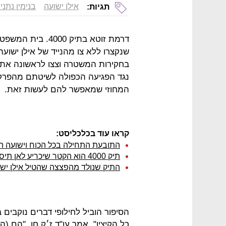
אילן ישועה
בנימין נתני
תגיות:
דרמת זוטא בתיק 0
שנקצרו ללא צו מהנייד של אילן ישועה
בחקירות המשטרה וצצו לראשונה אתמול
נגד הפגיעה הכפולה לשיטתם מהפרקל
המחוזי שמאפשר להם לעשות זאת.
קראו עוד בכלכליסט:
התובעת התחילה בכל הכוח וישועה 
תיק 4000 הוא הקטר שיכריע לאן תיסע הרכבת הפלילית
התיק שנולד מהפצצה שהטיל אילן ישו
הסיפור הוביל לחילופי דברים נוקבים 
כל הקיצין", אמר עו"ד ז׳ק חן, "הם (ה