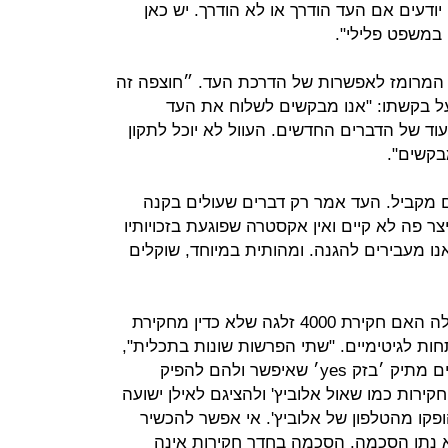
ודעים אם העד הודרך או לא הודרך. יש כאן
 במשפט פלילי".
המרומז לאפשרות של הדרכת העד. ״חוצפה זה
על בקשתו: "אנו מבקשים לשלוח את העד
ד של הדברים החדשים. העוול לא יוכל לתקון
בקשים".
ם מקביל. העד אמר רק דברים שעולים בקנה
 פה לא קיים ואין אקסטרה שפוגעת בזכויותיו
 מעבירים להגנה. ומהותית במיוחד, שוקלים
2. סיפור פסילת הראיות עולה מהשאלה האם חקירת 4000 זלגה שלא כדין מחקירת
תפתחות לגיטימיים. "שתי הפרשות שונות בתכלית",
טען בן צור, "חוקרי המשטרה ניצלו צווים מתיק ׳בזק yes׳ שאיפשר ולהם להפיק
רות כמו שאול אלוביץ' ולהציגם לאילן ישועה
פקו מהטלפון של אלוביץ'. אי אפשר להכשיר
א נתן הסכמה. הסכמה בחדר חקירות אינה