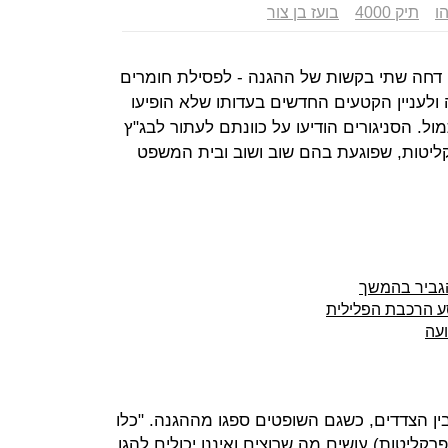
הו
תיק 4000
בועז בן צור
400. בית המשפט דחה שתי בקשות של ההגנה - לפסילת חומרים
 ולעניין הקטעים החדשים בעדותו שלא הופיעו
. הסניגורים הודיעו על כוונתם לעתור לבג"ץ
יטות, שפוגעת בהם שוב ושוב ובית המשפט
הגביר בהמשך
עה
בין הצדדים, כשגם השופטים ספגו מההגנה. "כלו
פרקליטות) עושים מה שרוצים ואיננו יכולים להגן